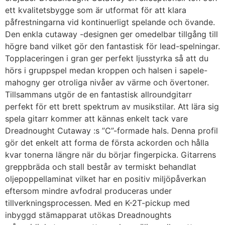
ett kvalitetsbygge som är utformat för att klara
påfrestningarna vid kontinuerligt spelande och övande.
Den enkla cutaway -designen ger omedelbar tillgång till
högre band vilket gör den fantastisk för lead-spelningar.
Topplaceringen i gran ger perfekt ljusstyrka så att du
hörs i gruppspel medan kroppen och halsen i sapele-
mahogny ger otroliga nivåer av värme och övertoner.
Tillsammans utgör de en fantastisk allroundgitarr
perfekt för ett brett spektrum av musikstilar. Att lära sig
spela gitarr kommer att kännas enkelt tack vare
Dreadnought Cutaway :s ”C”-formade hals. Denna profil
gör det enkelt att forma de första ackorden och hålla
kvar tonerna längre när du börjar fingerpicka. Gitarrens
greppbräda och stall består av termiskt behandlat
oljepoppellaminat vilket har en positiv miljöpåverkan
eftersom mindre avfodral produceras under
tillverkningsprocessen. Med en K-2T-pickup med
inbyggd stämapparat utökas Dreadnoughts