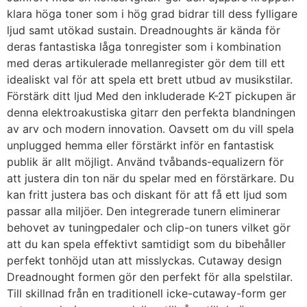
klara höga toner som i hög grad bidrar till dess fylligare
ljud samt utökad sustain. Dreadnoughts är kända för
deras fantastiska låga tonregister som i kombination
med deras artikulerade mellanregister gör dem till ett
idealiskt val för att spela ett brett utbud av musikstilar.
Förstärk ditt ljud Med den inkluderade K-2T pickupen är
denna elektroakustiska gitarr den perfekta blandningen
av arv och modern innovation. Oavsett om du vill spela
unplugged hemma eller förstärkt inför en fantastisk
publik är allt möjligt. Använd tvåbands-equalizern för
att justera din ton när du spelar med en förstärkare. Du
kan fritt justera bas och diskant för att få ett ljud som
passar alla miljöer. Den integrerade tunern eliminerar
behovet av tuningpedaler och clip-on tuners vilket gör
att du kan spela effektivt samtidigt som du bibehåller
perfekt tonhöjd utan att misslyckas. Cutaway design
Dreadnought formen gör den perfekt för alla spelstilar.
Till skillnad från en traditionell icke-cutaway-form ger