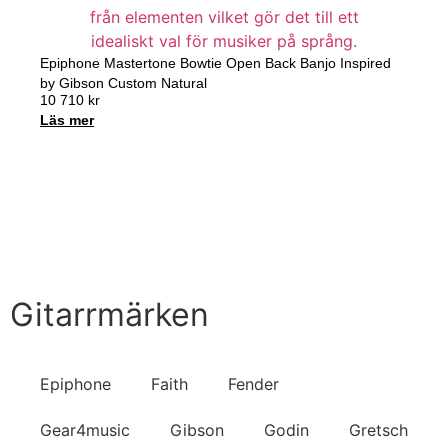
Epiphone Mastertone Bowtie Open Back Banjo Inspired
by Gibson Custom Natural
10 710
kr
Läs mer
Handla nu
Till Butiken
Gitarrmärken
Epiphone
Faith
Fender
Gear4music
Gibson
Godin
Gretsch