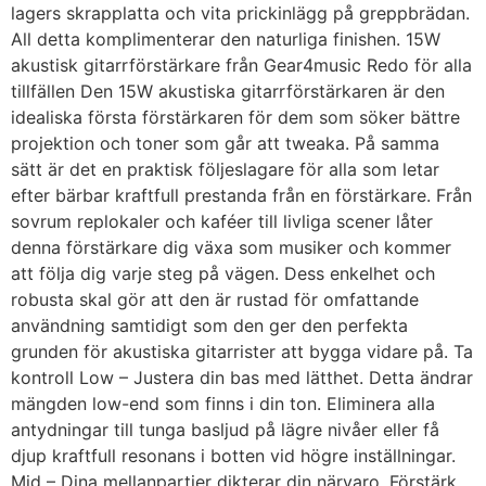
lagers skrapplatta och vita prickinlägg på greppbrädan.
All detta komplimenterar den naturliga finishen. 15W
akustisk gitarrförstärkare från Gear4music Redo för alla
tillfällen Den 15W akustiska gitarrförstärkaren är den
idealiska första förstärkaren för dem som söker bättre
projektion och toner som går att tweaka. På samma
sätt är det en praktisk följeslagare för alla som letar
efter bärbar kraftfull prestanda från en förstärkare. Från
sovrum replokaler och kaféer till livliga scener låter
denna förstärkare dig växa som musiker och kommer
att följa dig varje steg på vägen. Dess enkelhet och
robusta skal gör att den är rustad för omfattande
användning samtidigt som den ger den perfekta
grunden för akustiska gitarrister att bygga vidare på. Ta
kontroll Low – Justera din bas med lätthet. Detta ändrar
mängden low-end som finns i din ton. Eliminera alla
antydningar till tunga basljud på lägre nivåer eller få
djup kraftfull resonans i botten vid högre inställningar.
Mid – Dina mellanpartier dikterar din närvaro. Förstärk