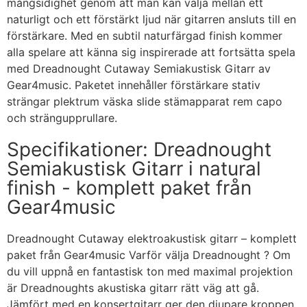
mångsidighet genom att man kan välja mellan ett
naturligt och ett förstärkt ljud när gitarren ansluts till en
förstärkare. Med en subtil naturfärgad finish kommer
alla spelare att känna sig inspirerade att fortsätta spela
med Dreadnought Cutaway Semiakustisk Gitarr av
Gear4music. Paketet innehåller förstärkare stativ
strängar plektrum väska slide stämapparat rem capo
och strängupprullare.
Specifikationer: Dreadnought
Semiakustisk Gitarr i natural
finish - komplett paket från
Gear4music
Dreadnought Cutaway elektroakustisk gitarr – komplett
paket från Gear4music Varför välja Dreadnought ? Om
du vill uppnå en fantastisk ton med maximal projektion
är Dreadnoughts akustiska gitarr rätt väg att gå.
Jämfört med en konsertgitarr ger den djupare kroppen