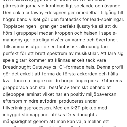
påfrestningarna vid kontinuerligt spelande och övande.
Den enkla cutaway -designen ger omedelbar tillgång till
högre band vilket gör den fantastisk för lead-spelningar.
Topplaceringen i gran ger perfekt ljusstyrka så att du
hörs i gruppspel medan kroppen och halsen i sapele-
mahogny ger otroliga nivåer av värme och övertoner.
Tillsammans utgör de en fantastisk allroundgitarr
perfekt för ett brett spektrum av musikstilar. Att lära sig
spela gitarr kommer att kännas enkelt tack vare
Dreadnought Cutaway :s ”C”-formade hals. Denna profil
gör det enkelt att forma de första ackorden och hålla
kvar tonerna längre när du börjar fingerpicka. Gitarrens
greppbräda och stall består av termiskt behandlat
oljepoppellaminat vilket har en positiv miljöpåverkan
eftersom mindre avfodral produceras under
tillverkningsprocessen. Med en K-2T-pickup med
inbyggd stämapparat utökas Dreadnoughts
mångsidighet genom att man kan välja mellan ett