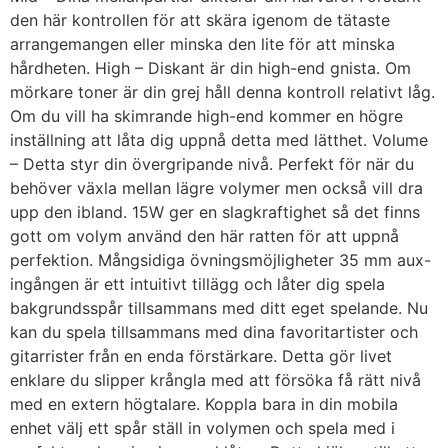
den här kontrollen för att skära igenom de tätaste
arrangemangen eller minska den lite för att minska
hårdheten. High – Diskant är din high-end gnista. Om
mörkare toner är din grej håll denna kontroll relativt låg.
Om du vill ha skimrande high-end kommer en högre
inställning att låta dig uppnå detta med lätthet. Volume
– Detta styr din övergripande nivå. Perfekt för när du
behöver växla mellan lägre volymer men också vill dra
upp den ibland. 15W ger en slagkraftighet så det finns
gott om volym använd den här ratten för att uppnå
perfektion. Mångsidiga övningsmöjligheter 35 mm aux-
ingången är ett intuitivt tillägg och låter dig spela
bakgrundsspår tillsammans med ditt eget spelande. Nu
kan du spela tillsammans med dina favoritartister och
gitarrister från en enda förstärkare. Detta gör livet
enklare du slipper krångla med att försöka få rätt nivå
med en extern högtalare. Koppla bara in din mobila
enhet välj ett spår ställ in volymen och spela med i