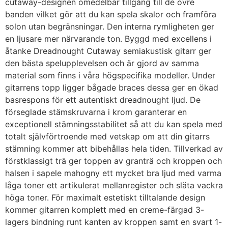
cutaway-designen omedelbar tillgång till de övre
banden vilket gör att du kan spela skalor och framföra
solon utan begränsningar. Den interna rymligheten ger
en ljusare mer närvarande ton. Byggd med excellens i
åtanke Dreadnought Cutaway semiakustisk gitarr ger
den bästa spelupplevelsen och är gjord av samma
material som finns i våra högspecifika modeller. Under
gitarrens topp ligger bågade braces dessa ger en ökad
basrespons för ett autentiskt dreadnought ljud. De
förseglade stämskruvarna i krom garanterar en
exceptionell stämningsstabilitet så att du kan spela med
totalt självförtroende med vetskap om att din gitarrs
stämning kommer att bibehållas hela tiden. Tillverkad av
förstklassigt trä ger toppen av granträ och kroppen och
halsen i sapele mahogny ett mycket bra ljud med varma
låga toner ett artikulerat mellanregister och släta vackra
höga toner. För maximalt estetiskt tilltalande design
kommer gitarren komplett med en creme-färgad 3-
lagers bindning runt kanten av kroppen samt en svart 1-