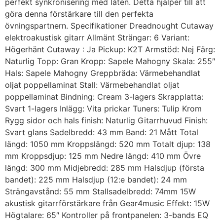
perfekt synkronisering med låten. Detta hjälper till att
göra denna förstärkare till den perfekta
övningspartnern. Specifikationer Dreadnought Cutaway
elektroakustisk gitarr Allmänt Strängar: 6 Variant:
Högerhänt Cutaway : Ja Pickup: K2T Armstöd: Nej Färg:
Naturlig Topp: Gran Kropp: Sapele Mahogny Skala: 255″
Hals: Sapele Mahogny Greppbräda: Värmebehandlat
oljat poppellaminat Stall: Värmebehandlat oljat
poppellaminat Bindning: Cream 3-lagers Skrapplatta:
Svart 1-lagers Inlägg: Vita prickar Tuners: Tulip Krom
Rygg sidor och hals finish: Naturlig Gitarrhuvud Finish:
Svart glans Sadelbredd: 43 mm Band: 21 Mått Total
längd: 1050 mm Kroppslängd: 520 mm Totalt djup: 138
mm Kroppsdjup: 125 mm Nedre längd: 410 mm Övre
längd: 300 mm Midjebredd: 285 mm Halsdjup (första
bandet): 225 mm Halsdjup (12:e bandet): 24 mm
Strängavstånd: 55 mm Stallsadelbredd: 74mm 15W
akustisk gitarrförstärkare från Gear4music Effekt: 15W
Högtalare: 65″ Kontroller på frontpanelen: 3-bands EQ