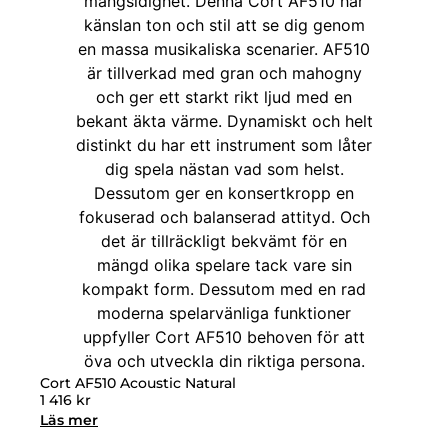
Cort AF510 Acoustic Natural
1 416
kr
Läs mer