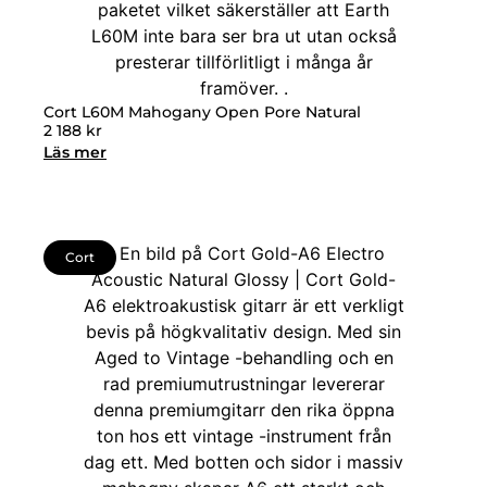
Cort L60M Mahogany Open Pore Natural
2 188
kr
Läs mer
Cort