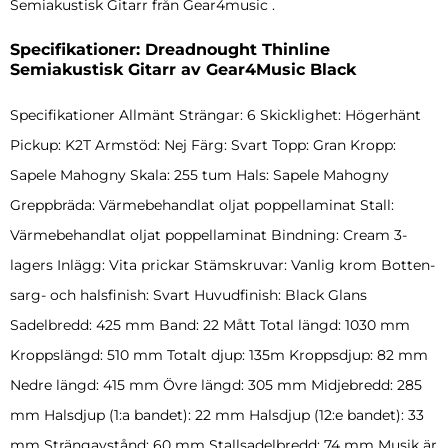
Semiakustisk Gitarr från Gear4music .
Specifikationer: Dreadnought Thinline
Semiakustisk Gitarr av Gear4Music Black
Specifikationer Allmänt Strängar: 6 Skicklighet: Högerhänt
Pickup: K2T Armstöd: Nej Färg: Svart Topp: Gran Kropp:
Sapele Mahogny Skala: 255 tum Hals: Sapele Mahogny
Greppbräda: Värmebehandlat oljat poppellaminat Stall:
Värmebehandlat oljat poppellaminat Bindning: Cream 3-
lagers Inlägg: Vita prickar Stämskruvar: Vanlig krom Botten-
sarg- och halsfinish: Svart Huvudfinish: Black Glans
Sadelbredd: 425 mm Band: 22 Mått Total längd: 1030 mm
Kroppslängd: 510 mm Totalt djup: 135m Kroppsdjup: 82 mm
Nedre längd: 415 mm Övre längd: 305 mm Midjebredd: 285
mm Halsdjup (1:a bandet): 22 mm Halsdjup (12:e bandet): 33
mm Strängavstånd: 60 mm Stallsadelbredd: 74 mm Musik är