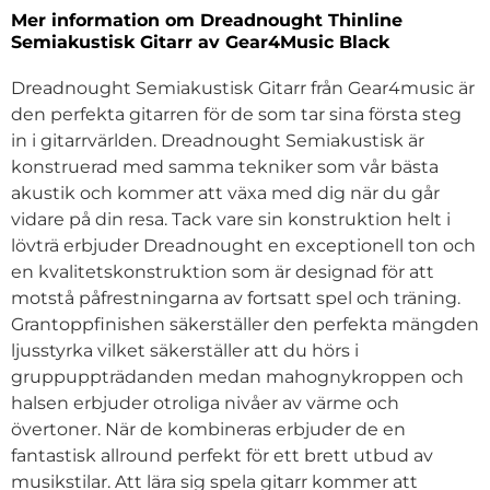
Mer information om Dreadnought Thinline
Semiakustisk Gitarr av Gear4Music Black
Dreadnought Semiakustisk Gitarr från Gear4music är
den perfekta gitarren för de som tar sina första steg
in i gitarrvärlden. Dreadnought Semiakustisk är
konstruerad med samma tekniker som vår bästa
akustik och kommer att växa med dig när du går
vidare på din resa. Tack vare sin konstruktion helt i
lövträ erbjuder Dreadnought en exceptionell ton och
en kvalitetskonstruktion som är designad för att
motstå påfrestningarna av fortsatt spel och träning.
Grantoppfinishen säkerställer den perfekta mängden
ljusstyrka vilket säkerställer att du hörs i
gruppuppträdanden medan mahognykroppen och
halsen erbjuder otroliga nivåer av värme och
övertoner. När de kombineras erbjuder de en
fantastisk allround perfekt för ett brett utbud av
musikstilar. Att lära sig spela gitarr kommer att