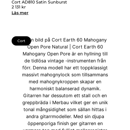
Cort AD810 Satin Sunburst
2 131
kr
Läs mer
Cort