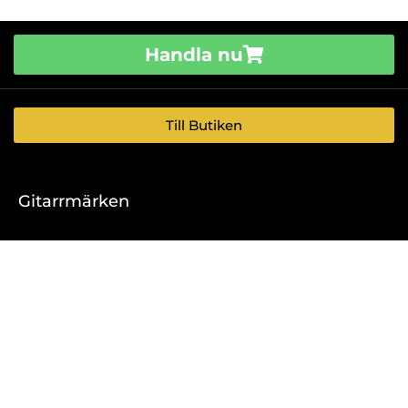
Handla nu
Till Butiken
Gitarrmärken
Epiphone
Faith
Luna
Martin
Fender
Ortega
Sigma
Gear4music
Squier
Taka
Gibson
Godin
Tanglewood
Gretsch
Taylor
Yamaha
Hartwood
Ibanez