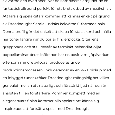
av värme och övertoner. När de kombineras erbjuder de en
fantastisk allround perfekt för ett brett utbud av musikstilar.
Att lära sig spela gitarr kommer att kännas enkelt på grund
av Dreadnought Semiakustisks bekväma C-formade hals.
Denna profil gör det enkelt att skapa första ackord och hålla
ner toner längre när du börjar fingerplocka. Gitarrens
greppbräda och stall består av termiskt behandlat oljat
poppellaminat deras införande har en positiv miljöpåverkan
eftersom mindre avfodral produceras under
produktionsprocessen. Inkluderandet av en K-2T pickup med
en inbyggd tuner utökar Dreadnought mångsidighet vilket
ger valet mellan ett naturligt och förstärkt ljud när den är
ansluten till en förstärkare. Kommer komplett med en
elegant svart finish kommer alla spelare att känna sig
inspirerade att fortsätta spela med Dreadnought