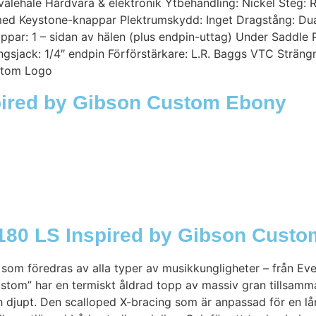
alehale Hårdvara & elektronik Ytbehandling: Nickel Steg: R
ed Keystone-knappar Plektrumskydd: Inget Dragstång: Dua
appar: 1 – sidan av hälen (plus endpin-uttag) Under Saddle
sjack: 1/4″ endpin Förförstärkare: L.R. Baggs VTC Sträng
ustom Logo
spired by Gibson Custom Ebony
-180 LS Inspired by Gibson Cust
m föredras av alla typer av musikkungligheter – från Everly
tom” har en termiskt åldrad topp av massiv gran tillsamm
h djupt. Den scalloped X-bracing som är anpassad för en lå