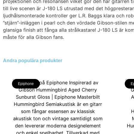
projektionen och resonansen vilket gör den här gitarren ti
till live scenen är J-180 LS utrustad med det högpreste
ljudhålsmonterade kontroller ger L.R. Baggs klara och rob
”stjärn”-inläggen i pearl och den vördade Gibson-stilen
glansiga finish att fånga alla strålkastare! J-180 LS är k
måste för alla Gibson fans.
Andra populära produkter
Epiphone
E