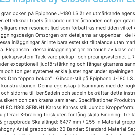
a granlocken på Epiphone J-180 LS är en utmärkande egens
sen efterliknar träets åldrande under årtionden och ger git
 fylligare mer resonant ljud som förbättras med tiden vilket 
läggningsdesign Omsorgen om detaljerna är uppenbar i de iko
sa inläggningar är inte bara estetiskt tilltalande utan mar
ra. Elegansen i dessa inläggningar ger en touch av klass o
t pickupsystem Tack vare pickup- och preampsystemet L.R
bjuder exceptionell ljudförstärkning och fångar gitarrens sa
och ton ger systemet enkla justeringar under spelningen vi
erk Den ”öppna boken” i Gibson-stil på Epiphone J-180 LS å
ör konstruktionen. Denna egenskap tillsammans med de högk
ch sidorna till benSadeln och sadeln bekräftar detta instr
musikern och den kräsna samlaren. Specifikationer Produk
1 ECJ180LSEBNH1 Kaross Kaross stil: Jumbo Kroppsform: 
terad X-bracing förskjuten för lång skala Bindning: Tre la
& greppbräda Skalalängd: 6477 mm / 255 in Material grepp
ahogny Antal greppbräda: 20 Bandar: Standard Material S