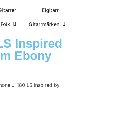
itarrer
Elgitarr
Folk
Gitarrmärken
LS Inspired
om Ebony
hone J-180 LS Inspired by