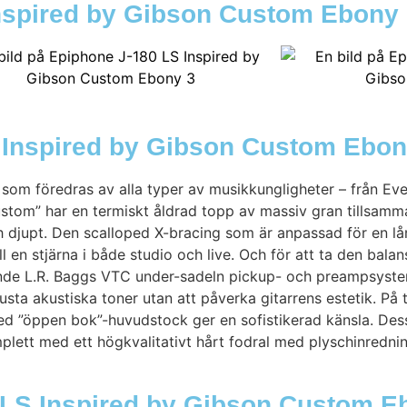
 Inspired by Gibson Custom Ebony
 Inspired by Gibson Custom Ebo
m föredras av alla typer av musikkungligheter – från Everly
tom” har en termiskt åldrad topp av massiv gran tillsamm
h djupt. Den scalloped X-bracing som är anpassad för en lå
ll en stjärna i både studio och live. Och för att ta den ba
rande L.R. Baggs VTC under-sadeln pickup- och preampsyste
usta akustiska toner utan att påverka gitarrens estetik. På 
 med ”öppen bok”-huvudstock ger en sofistikerad känsla. D
omplett med ett högkvalitativt hårt fodral med plyschinredni
0 LS Inspired by Gibson Custom E