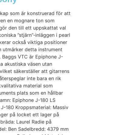
kap som är konstruerad för att
arren en mognare ton som
gör den till ett uppskattat val
niska ”stjärn”-inläggen i pearl
kerar också viktiga positioner
ch utmärker detta instrument
. Baggs VTC är Epiphone J-
nna akustiska väsen utan
lket säkerställer att gitarrens
terspeglar inte bara en rik
valitativa material som
uments plats som en hållbar
tnamn: Epiphone J-180 LS
J-180 Kroppsmaterial: Massiv
ger på locket ett lager på
bräda: Laurel Radie på
adel: Ben Sadelbredd: 4379 mm