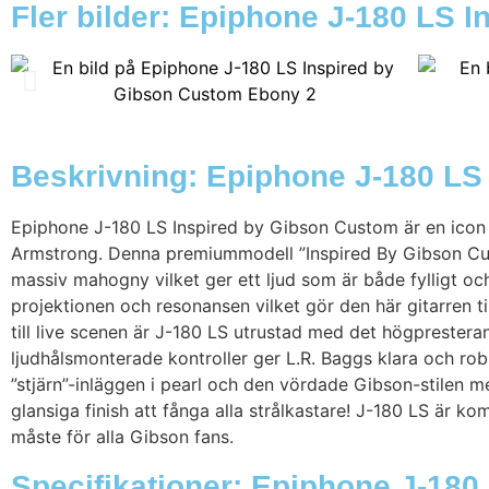
Fler bilder: Epiphone J-180 LS
Beskrivning: Epiphone J-180 LS
Epiphone J-180 LS Inspired by Gibson Custom är en icon so
Armstrong. Denna premiummodell ”Inspired By Gibson Cus
massiv mahogny vilket ger ett ljud som är både fylligt oc
projektionen och resonansen vilket gör den här gitarren ti
till live scenen är J-180 LS utrustad med det högpreste
ljudhålsmonterade kontroller ger L.R. Baggs klara och rob
”stjärn”-inläggen i pearl och den vördade Gibson-stilen
glansiga finish att fånga alla strålkastare! J-180 LS är k
måste för alla Gibson fans.
Specifikationer: Epiphone J-18