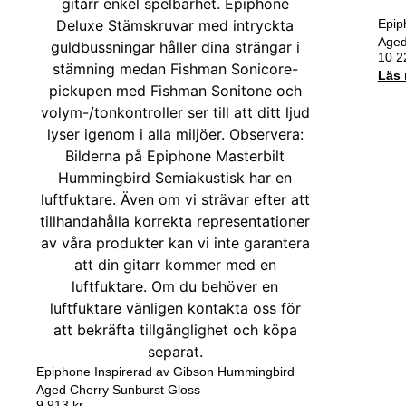
Epip
Aged
10 
Läs 
Epiphone Inspirerad av Gibson Hummingbird
Aged Cherry Sunburst Gloss
9 913
kr