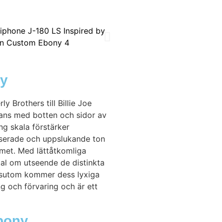
ny
 Brothers till Billie Joe
ans med botten och sidor av
ng skala förstärker
lanserade och uppslukande ton
met. Med lättåtkomliga
tal om utseende de distinkta
essutom kommer dess lyxiga
ng och förvaring och är ett
bony