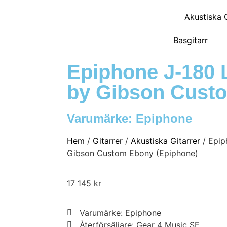
Akustiska G
Basgitarr
Epiphone J-180 
by Gibson Cust
Varumärke:
Epiphone
Hem
/
Gitarrer
/
Akustiska Gitarrer
/ Epip
Gibson Custom Ebony (Epiphone)
17 145
kr
Varumärke: Epiphone
Återförsäljare: Gear 4 Music SE