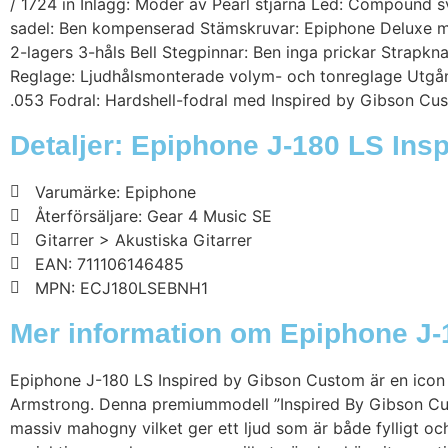
/ 1724 in Inlägg: Moder av Pearl stjärna Led: Compound sv
sadel: Ben kompenserad Stämskruvar: Epiphone Deluxe m
2-lagers 3-håls Bell Stegpinnar: Ben inga prickar Strapkn
Reglage: Ljudhålsmonterade volym- och tonreglage Utgång
.053 Fodral: Hardshell-fodral med Inspired by Gibson C
Detaljer: Epiphone J-180 LS In
Varumärke: Epiphone
Återförsäljare: Gear 4 Music SE
Gitarrer > Akustiska Gitarrer
EAN: 711106146485
MPN: ECJ180LSEBNH1
Mer information om Epiphone J
Epiphone J-180 LS Inspired by Gibson Custom är en icon so
Armstrong. Denna premiummodell ”Inspired By Gibson Cus
massiv mahogny vilket ger ett ljud som är både fylligt oc