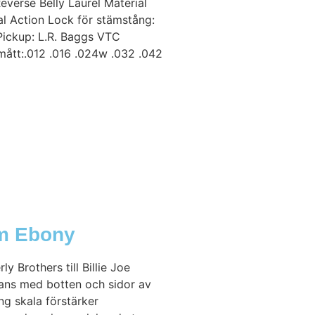
everse Belly Laurel Material
l Action Lock för stämstång:
 Pickup: L.R. Baggs VTC
mått:.012 .016 .024w .032 .042
om Ebony
 Brothers till Billie Joe
ans med botten och sidor av
ng skala förstärker