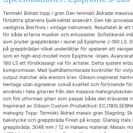
Termiskt åldrad topp i gran Den termiskt åldrade massiv
förbättra gitarrens ljudkvalitet avsevärt. Den här proces
vanligtvis återfinns i vintage instrument. Resultatet är ett
för både erfarna musiker och entusiaster. Sofistikerad in
som pryder greppbrädan i laurel på Epiphone J-180 LS. Des
på greppbrädan vilket underlättar för spelaren att navige
som en high-end-modell inom Epiphone -linjen. Avancera
180 LS ett förstklassigt val för artister. Detta system er
kompromisser. Med ljudhålsmonterade kontroller för volym 
output matchar alla arenors krav. Gibson-inspirerat hantv
heritage utan signalerar också kvalitet och förtroende f
används i hela gitarren från den massiva mahognybacken o
och fint utformad gitarr som passar både den krävande 
Inspirerad av Gibson Custom Produktkod: ECJ180LSEBNH
mahogny Topp: Termiskt åldrad massiv gran Stagning: Skulp
bakstycke och greppbräda Finish på kropp: Glansig Hals 
greppbräda: 3048 mm / 12 in Halsens material: Massiv m