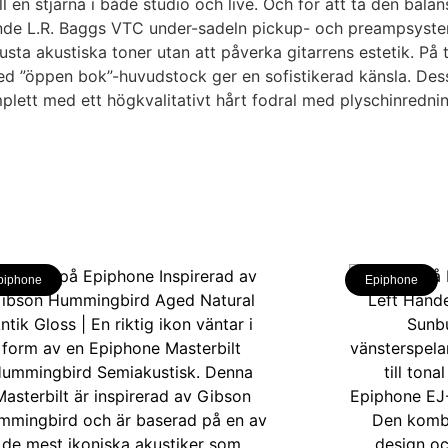
ll en stjärna i både studio och live. Och för att ta den ba
rande L.R. Baggs VTC under-sadeln pickup- och preampsyste
usta akustiska toner utan att påverka gitarrens estetik. På 
 med ”öppen bok”-huvudstock ger en sofistikerad känsla. D
omplett med ett högkvalitativt hårt fodral med plyschinredni
piphone
Epiphone