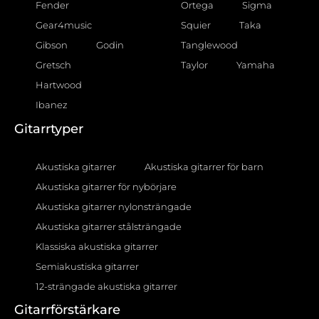
Fender
Ortega
Sigma
Gear4music
Squier
Taka
Gibson
Godin
Tanglewood
Gretsch
Taylor
Yamaha
Hartwood
Ibanez
Gitarrtyper
Akustiska gitarrer
Akustiska gitarrer för barn
Akustiska gitarrer för nybörjare
Akustiska gitarrer nylonsträngade
Akustiska gitarrer stålsträngade
Klassiska akustiska gitarrer
Semiakustiska gitarrer
12-strängade akustiska gitarrer
Gitarrförstärkare