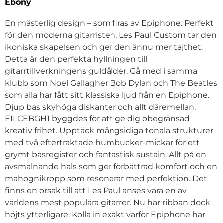
Ebony
En mästerlig design – som firas av Epiphone. Perfekt
för den moderna gitarristen. Les Paul Custom tar den
ikoniska skapelsen och ger den ännu mer tajthet.
Detta är den perfekta hyllningen till
gitarrtillverkningens guldålder. Gå med i samma
klubb som Noel Gallagher Bob Dylan och The Beatles
som alla har fått sitt klassiska ljud från en Epiphone.
Djup bas skyhöga diskanter och allt däremellan.
EILCEBGH1 byggdes för att ge dig obegränsad
kreativ frihet. Upptäck mångsidiga tonala strukturer
med två eftertraktade humbucker-mickar för ett
grymt basregister och fantastisk sustain. Allt på en
avsmalnande hals som ger förbättrad komfort och en
mahognikropp som resonerar med perfektion. Det
finns en orsak till att Les Paul anses vara en av
världens mest populära gitarrer. Nu har ribban dock
höjts ytterligare. Kolla in exakt varför Epiphone har