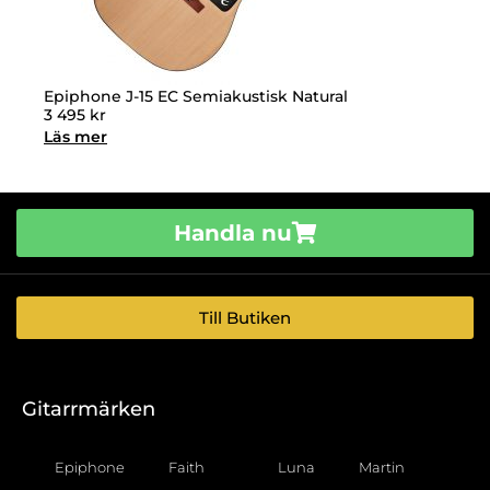
Epiphone J-15 EC Semiakustisk Natural
3 495
kr
Läs mer
Handla nu
Till Butiken
Gitarrmärken
Epiphone
Faith
Luna
Martin