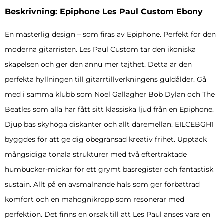
Beskrivning: Epiphone Les Paul Custom Ebony
En mästerlig design – som firas av Epiphone. Perfekt för den
moderna gitarristen. Les Paul Custom tar den ikoniska
skapelsen och ger den ännu mer tajthet. Detta är den
perfekta hyllningen till gitarrtillverkningens guldålder. Gå
med i samma klubb som Noel Gallagher Bob Dylan och The
Beatles som alla har fått sitt klassiska ljud från en Epiphone.
Djup bas skyhöga diskanter och allt däremellan. EILCEBGH1
byggdes för att ge dig obegränsad kreativ frihet. Upptäck
mångsidiga tonala strukturer med två eftertraktade
humbucker-mickar för ett grymt basregister och fantastisk
sustain. Allt på en avsmalnande hals som ger förbättrad
komfort och en mahognikropp som resonerar med
perfektion. Det finns en orsak till att Les Paul anses vara en