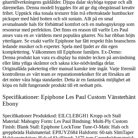
gitarrtillverkningens guldålder. Djupa dalar skyhöga toppar och allt
däremellan. Denna modell byggdes för att ge dig obegränsad kreativ
frihet. Upptäck rika tonala texturer från två eftertraktade humbucker
pickuper med hård botten och söt sustain. Allt på en smal
avsmalnande hals för förbättrad komfort och en mahognykropp som
resonerar med perfektion. Det finns en reason till varför Les Paul
anses vara en av världens mest populära gitarrer. Nu har ribban höjts
ytterligare. Se exakt varför Epiphone har fått respekt från branschens
ledande musiker och experter. Spela med ljudet av din egen
komplettering. Välkommen till Epiphone familjen. Ex-Demo:
Denna produkt kan vara ex-display ha mindre tecken på användning
eller lätta ytliga skråmor och sakna icke-nödvändiga delar.
Originallåda paketering eller manual kanske inte ingår. Varje föremål
kontrolleras av vårt team av reparationstekniker för att försäkra att
det möter våra höga standarder. Detta är en fantastisk möjlighet att
köpa en fullt fungerande produkt till ett nedsatt pris.
Specifikationer: Epiphone Les Paul Custom Vänsterhänt
Ebony
Specifikationer Produktkod: EILCLEBGH1 Kropp och Stall
Material: Mahogny Form: Les Paul Bindning: Multi-Ply Custom
Finish: Blank Stall: Epiphone LockTone Tune-O-Matic Hals och
greppbräda Halsmaterial: EPIUYZ684 Halsform: 60-tals SlimTaper
Halskonstruktion: Halsad Skallängd: 2475 tum Greppbrädematerial: