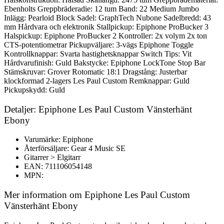
Ebenholts Greppbräderadie: 12 tum Band: 22 Medium Jumbo
Inlägg: Pearloid Block Sadel: GraphTech Nubone Sadelbredd: 43
mm Hårdvara och elektronik Stallpickup: Epiphone ProBucker 3
Halspickup: Epiphone ProBucker 2 Kontroller: 2x volym 2x ton
CTS-potentiometrar Pickupväljare: 3-vägs Epiphone Toggle
Kontrollknappar: Svarta hastighetsknappar Switch Tips: Vit
Hårdvarufinish: Guld Bakstycke: Epiphone LockTone Stop Bar
Stämskruvar: Grover Rotomatic 18:1 Dragstång: Justerbar
klockformad 2-lagers Les Paul Custom Remknappar: Guld
Pickupskydd: Guld
Detaljer: Epiphone Les Paul Custom Vänsterhänt
Ebony
Varumärke: Epiphone
Återförsäljare: Gear 4 Music SE
Gitarrer > Elgitarr
EAN: 711106054148
MPN:
Mer information om Epiphone Les Paul Custom
Vänsterhänt Ebony