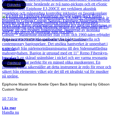
Läs mer
Epiphone
Epiphone EJ-200CE Semiakustisk Vintage Sunburst
6 580
kr
Läs mer
Epiphone
Epiphone Mastertone Bowtie Open Back Banjo Inspired by Gibson
Custom Natural
10 710
kr
Läs mer
Handla nu