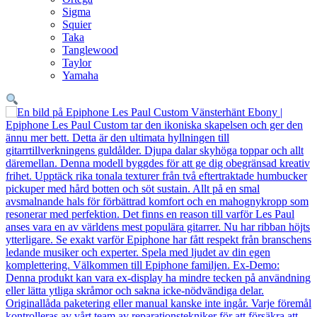
Sigma
Squier
Taka
Tanglewood
Taylor
Yamaha