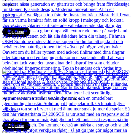
Gloss
10 229
kr
Läs mer
Epiphone
Epiphone Masterbilt Texan Antique Natural
9 035
kr
Läs mer
Epiphone