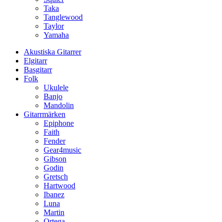
Taka
Tanglewood
Taylor
Yamaha
Akustiska Gitarrer
Elgitarr
Basgitarr
Folk
Ukulele
Banjo
Mandolin
Gitarrmärken
Epiphone
Faith
Fender
Gear4music
Gibson
Godin
Gretsch
Hartwood
Ibanez
Luna
Martin
Ortega