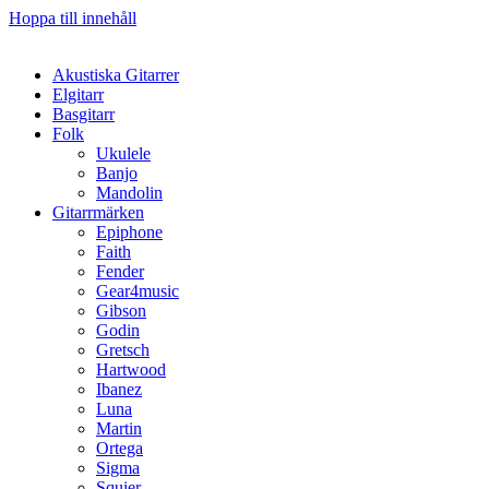
Hoppa till innehåll
Akustiska Gitarrer
Elgitarr
Basgitarr
Folk
Ukulele
Banjo
Mandolin
Gitarrmärken
Epiphone
Faith
Fender
Gear4music
Gibson
Godin
Gretsch
Hartwood
Ibanez
Luna
Martin
Ortega
Sigma
Squier