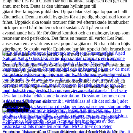
Epiphone Les Paul Custom tar den ikoniska skapelsen och ger den
ännu mer bett. Detta är den ultimata hyllningen till
gitarrtillverkningens guldålder. Djupa dalar skyhöga toppar och allt
däremellan. Denna modell byggdes för att ge dig obegränsad kreativ
frihet. Upptäck rika tonala texturer från två eftertraktade humbucker
pickuper med hård botten och söt sustain. Allt på en smal
avsmalnande hals för förbättrad komfort och en mahognykropp som
resonerar med perfektion. Det finns en reason till varför Les Paul
anses vara en av världens mest populära gitarrer. Nu har ribban höjts
ytterligare. Se exakt varför Epiphone har fått respekt från branschens
ledande musiker och experter. Spela med ljudet av din egen
komplettering. Välkommen till Epiphone familjen. Ex-Demo:
Denna produkt kan vara ex-display ha mindre tecken på användning
eller lätta ytliga skråmor och sakna icke-nödvändiga delar.
Originallåda paketering eller manual kanske inte ingår. Varje föremål
kontrolleras av vårt team av reparationstekniker för att försäkra att
det möter våra höga standarder. Detta är en fantastisk möjlighet att
köpa en fullt fungerande produkt till ett nedsatt pris.
Andra populära produkter
Epiphone
Epiphone Inspirerad av Gibson Hummingbird Aged Natural Antik