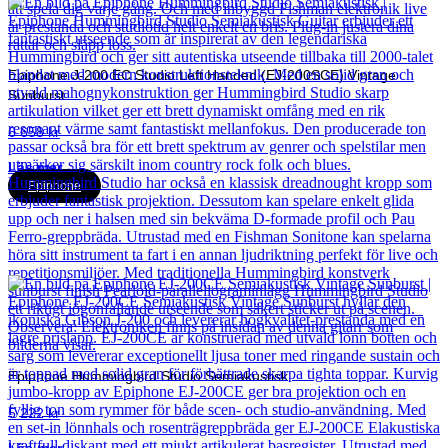
Epiphone J-200 EC Studio Left Handed (EJ-200SCE) Vintage
Sunburst
6 658
kr
Läs mer
Epiphone
Epiphone Hummingbird Studio Semiakustisk
5 222
kr