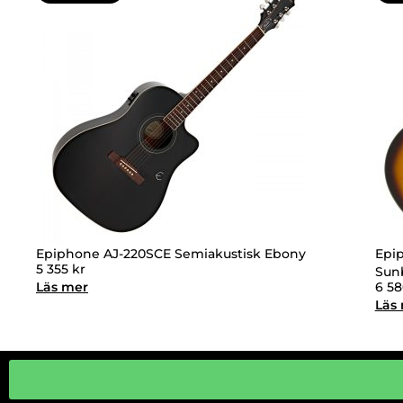
Epiphone AJ-220SCE Semiakustisk Ebony
Epi
5 355
kr
Sun
Läs mer
6 5
Läs