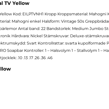
al TV Yellow
V Yellow Kod: EILPTVNH1 Kropp Kroppsmaterial: Mahogni K
aterial: Mahogni enkel Halsform: Vintage 50s Greppbrädan
 i pärlemor Antal band: 22 Bandstorlek: Medium Jumbo S
ktronik Hårdvara: Nickel Stämskruvar: Deluxe-stämskruvar
ktrumskydd: Svart Kontrollrattar: svarta kupolformade P
 Soapbar Kontroller: 1 – Halsvolym 1 – Stallvolym 1 – Hals
lek: .10 .13 .17 .26 .36 .46
ellow