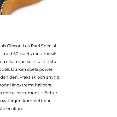
als Gibson Les Paul Special
llt med 50-talets rock-musik
rna eller musikens distinkta
odell. Du kan spela power
dan den. Praktisk och snygg.
ogni är extremt hållbara.
a detta instrument. Hör hur
ellow-färgen kompletterar
ar en ikon.