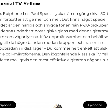
ecial TV Yellow
 Epiphone Les Paul Special lyckas än en gång driva 50-t
om fortsätter att ge mer och mer. Det finns något specie
ig det är den härliga och snygga tonen från P-90-pickupe
apa denna underbart nostalgiska glans med denna gitarrm
 dem som vågar lyssna. Kräv uppmärksamhet och behåll se
ång till de högre banden medan kroppen och halsen i mah
pbrädan i indisk lager – Du kommer helt enkelt att älsk
ngle coil-mikrofonerna. Den iögonfallande klassiska TV Y
etta möjligtvis den mest effektiva elgitarren någonsin. V
piphone
Epiphone