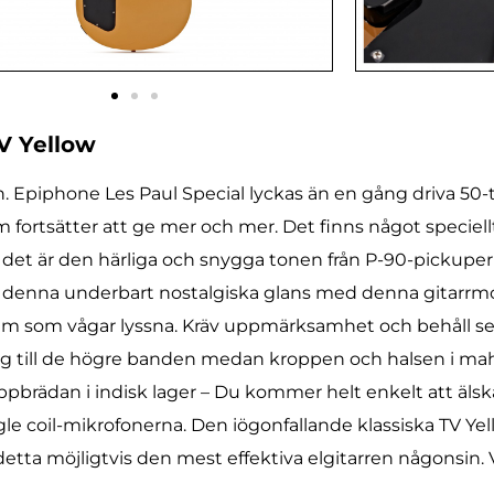
V Yellow
 Epiphone Les Paul Special lyckas än en gång driva 50-t
om fortsätter att ge mer och mer. Det finns något specie
ig det är den härliga och snygga tonen från P-90-pickupe
apa denna underbart nostalgiska glans med denna gitarrm
 dem som vågar lyssna. Kräv uppmärksamhet och behåll se
ång till de högre banden medan kroppen och halsen i mah
pbrädan i indisk lager – Du kommer helt enkelt att älsk
ngle coil-mikrofonerna. Den iögonfallande klassiska TV Y
etta möjligtvis den mest effektiva elgitarren någonsin. V