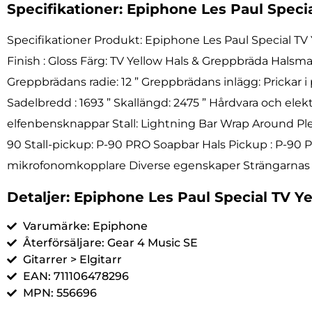
Specifikationer: Epiphone Les Paul Speci
Specifikationer Produkt: Epiphone Les Paul Special T
Finish : Gloss Färg: TV Yellow Hals & Greppbräda Halsm
Greppbrädans radie: 12 ” Greppbrädans inlägg: Prickar
Sadelbredd : 1693 ” Skallängd: 2475 ” Hårdvara och ele
elfenbensknappar Stall: Lightning Bar Wrap Around Ple
90 Stall-pickup: P-90 PRO Soapbar Hals Pickup : P-90 PRO
mikrofonomkopplare Diverse egenskaper Strängarnas tjock
Detaljer: Epiphone Les Paul Special TV Y
Varumärke: Epiphone
Återförsäljare: Gear 4 Music SE
Gitarrer > Elgitarr
EAN: 711106478296
MPN: 556696