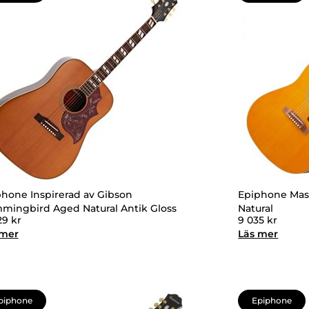
hone Inspirerad av Gibson
Epiphone Mast
mingbird Aged Natural Antik Gloss
Natural
29
kr
9 035
kr
 mer
Läs mer
piphone
Epiphone