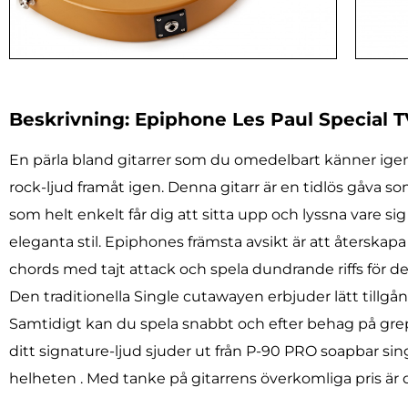
Beskrivning: Epiphone Les Paul Special T
En pärla bland gitarrer som du omedelbart känner igen.
rock-ljud framåt igen. Denna gitarr är en tidlös gåva s
som helt enkelt får dig att sitta upp och lyssna vare s
eleganta stil. Epiphones främsta avsikt är att återsk
chords med tajt attack och spela dundrande riffs för
Den traditionella Single cutawayen erbjuder lätt tillg
Samtidigt kan du spela snabbt och efter behag på grep
ditt signature-ljud sjuder ut från P-90 PRO soapbar si
helheten . Med tanke på gitarrens överkomliga pris är d