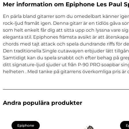
Mer information om Epiphone Les Paul Sp
En pärla bland gitarrer som du omedelbart känner igen.
rock-ljud framåt igen. Denna gitarr är en tidlös gåva s
som helt enkelt får dig att sitta upp och lyssna vare s
eleganta stil. Epiphones främsta avsikt är att återsk
chords med tajt attack och spela dundrande riffs för
Den traditionella Single cutawayen erbjuder lätt tillg
Samtidigt kan du spela snabbt och efter behag på grep
ditt signature-ljud sjuder ut från P-90 PRO soapbar si
helheten . Med tanke på gitarrens överkomliga pris är d
Andra populära produkter
Epiphone
E