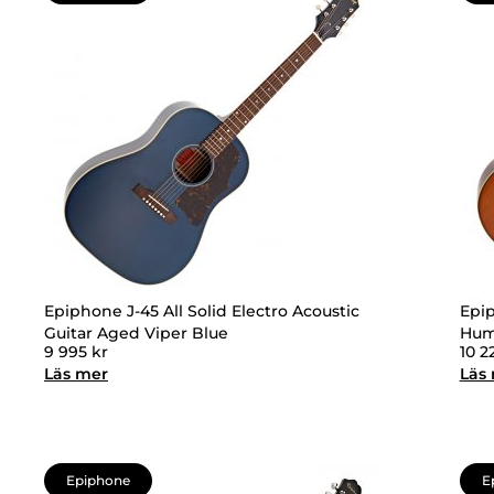
Epiphone J-45 All Solid Electro Acoustic
Epip
Guitar Aged Viper Blue
Hum
9 995
kr
10 2
Läs mer
Läs
Epiphone
E