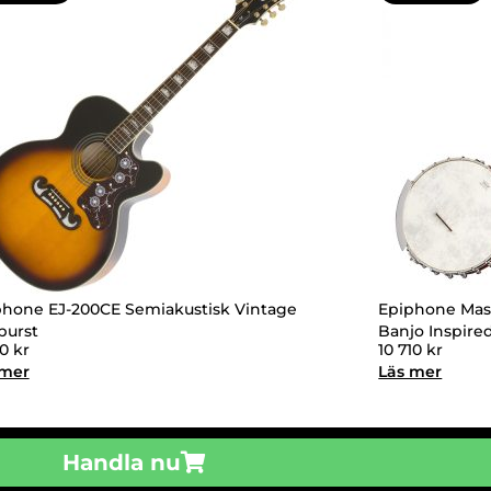
phone EJ-200CE Semiakustisk Vintage
Epiphone Mas
burst
Banjo Inspire
80
kr
10 710
kr
 mer
Läs mer
Handla nu