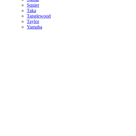
Squier
Taka
Tanglewood
Taylor
Yamaha