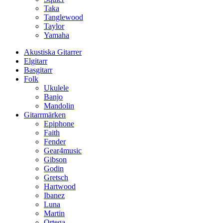
Taka
Tanglewood
Taylor
Yamaha
Akustiska Gitarrer
Elgitarr
Basgitarr
Folk
Ukulele
Banjo
Mandolin
Gitarrmärken
Epiphone
Faith
Fender
Gear4music
Gibson
Godin
Gretsch
Hartwood
Ibanez
Luna
Martin
Ortega