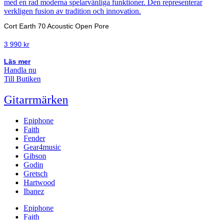
Cort Earth 70 Acoustic Open Pore
3 990
kr
Läs mer
Handla nu
Till Butiken
Gitarrmärken
Epiphone
Faith
Fender
Gear4music
Gibson
Godin
Gretsch
Hartwood
Ibanez
Epiphone
Faith