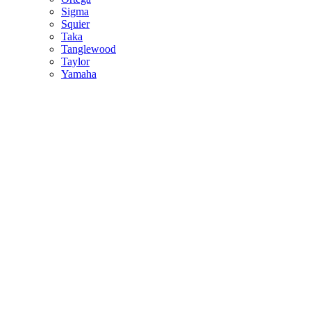
Sigma
Squier
Taka
Tanglewood
Taylor
Yamaha