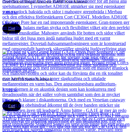
Cort Grand Regal Acoustic GA5F Koa Natural
7 850
kr
Läs mer
Cort
Cort AD810 Satin Sunburst
2 131
kr
Läs mer
Cort