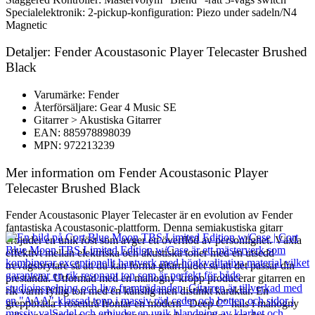
Specialelektronik: 2-pickup-konfiguration: Piezo under sadeln/N4
Magnetic
Detaljer: Fender Acoustasonic Player Telecaster Brushed
Black
Varumärke: Fender
Återförsäljare: Gear 4 Music SE
Gitarrer > Akustiska Gitarrer
EAN: 885978898039
MPN: 972213239
Mer information om Fender Acoustasonic Player
Telecaster Brushed Black
Fender Acoustasonic Player Telecaster är en evolution av Fender
fantastiska Acoustasonic-plattform. Denna semiakustiska gitarr
erbjuder en unik röst som avger ett överflöd av personlighet. Växla
effektivt mellan elektriska och akustiska toner med en utsedd
trevägsbrytare så att du kan forma gitarrljudet så att det passar din
prestanda. Utformad med en mahogny kropp producerar gitarren en
rik varm fyllig ton med en känslig men distinkt karaktär. En
greppbräda i rosenträ frontar en modern ”Deep C” hals i mahogny