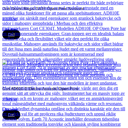
Cort Grand Regal GA1E Open Pore Sunburst
3 575
kr
Läs mer
Cort
Cort AD810-E Electro-Acoustic Open Pore
2 989
kr
Läs mer
Cort