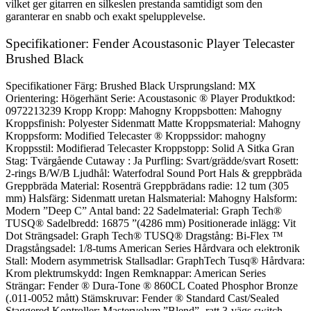
vilket ger gitarren en silkeslen prestanda samtidigt som den
garanterar en snabb och exakt spelupplevelse.
Specifikationer: Fender Acoustasonic Player Telecaster
Brushed Black
Specifikationer Färg: Brushed Black Ursprungsland: MX
Orientering: Högerhänt Serie: Acoustasonic ® Player Produktkod:
0972213239 Kropp Kropp: Mahogny Kroppsbotten: Mahogny
Kroppsfinish: Polyester Sidenmatt Matte Kroppsmaterial: Mahogny
Kroppsform: Modified Telecaster ® Kroppssidor: mahogny
Kroppsstil: Modifierad Telecaster Kroppstopp: Solid A Sitka Gran
Stag: Tvärgående Cutaway : Ja Purfling: Svart/grädde/svart Rosett:
2-rings B/W/B Ljudhål: Waterfodral Sound Port Hals & greppbräda
Greppbräda Material: Rosenträ Greppbrädans radie: 12 tum (305
mm) Halsfärg: Sidenmatt uretan Halsmaterial: Mahogny Halsform:
Modern ”Deep C” Antal band: 22 Sadelmaterial: Graph Tech®
TUSQ® Sadelbredd: 16875 ”(4286 mm) Positionerade inlägg: Vit
Dot Strängsadel: Graph Tech® TUSQ® Dragstång: Bi-Flex ™
Dragstångsadel: 1/8-tums American Series Hårdvara och elektronik
Stall: Modern asymmetrisk Stallsadlar: GraphTech Tusq® Hårdvara:
Krom plektrumskydd: Ingen Remknappar: American Series
Strängar: Fender ® Dura-Tone ® 860CL Coated Phosphor Bronze
(.011-0052 mått) Stämskruvar: Fender ® Standard Cast/Sealed
Staggered Kontroller: Mastervolym ”Blend” -ratt 3-vägs switch