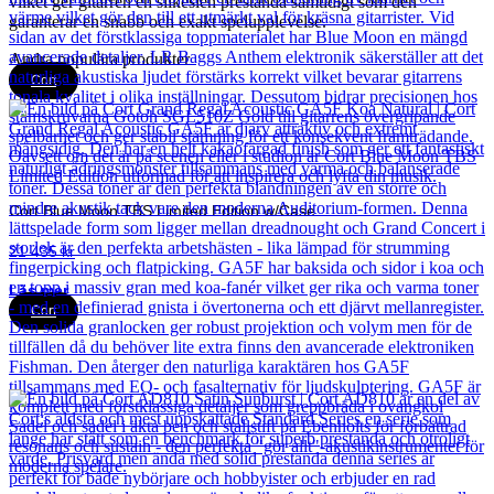
vilket ger gitarren en silkeslen prestanda samtidigt som den
garanterar en snabb och exakt spelupplevelse.
Andra populära produkter
Cort
Cort Blue Moon TBS Limited Edition w/Case
21 435
kr
Läs mer
Cort