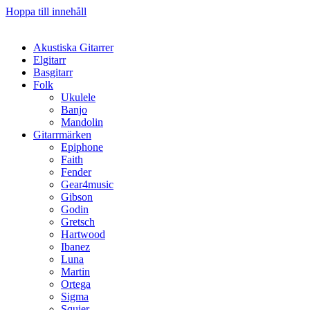
Hoppa till innehåll
Akustiska Gitarrer
Elgitarr
Basgitarr
Folk
Ukulele
Banjo
Mandolin
Gitarrmärken
Epiphone
Faith
Fender
Gear4music
Gibson
Godin
Gretsch
Hartwood
Ibanez
Luna
Martin
Ortega
Sigma
Squier