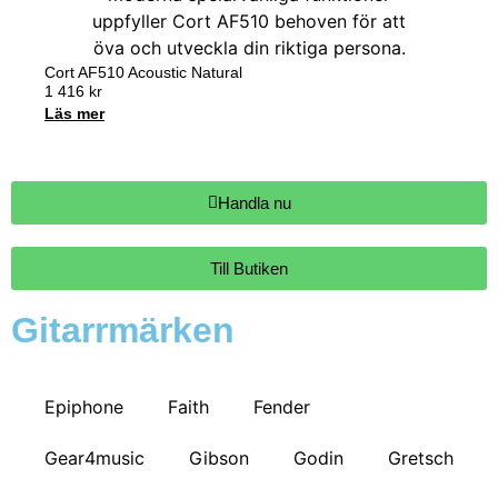
Cort AF510 Acoustic Natural
1 416
kr
Läs mer
Handla nu
Till Butiken
Gitarrmärken
Epiphone
Faith
Fender
Gear4music
Gibson
Godin
Gretsch