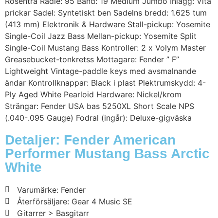
Rosenträ Radie: 95 Band: 19 Medium Jumbo Inlägg: Vita
prickar Sadel: Syntetiskt ben Sadelns bredd: 1.625 tum
(413 mm) Elektronik & Hardware Stall-pickup: Yosemite
Single-Coil Jazz Bass Mellan-pickup: Yosemite Split
Single-Coil Mustang Bass Kontroller: 2 x Volym Master
Greasebucket-tonkretss Mottagare: Fender ” F”
Lightweight Vintage-paddle keys med avsmalnande
ändar Kontrollknappar: Black i plast Plektrumskydd: 4-
Ply Aged White Pearloid Hardware: Nickel/krom
Strängar: Fender USA bas 5250XL Short Scale NPS
(.040-.095 Gauge) Fodral (ingår): Deluxe-gigväska
Detaljer: Fender American
Performer Mustang Bass Arctic
White
Varumärke: Fender
Återförsäljare: Gear 4 Music SE
Gitarrer > Basgitarr