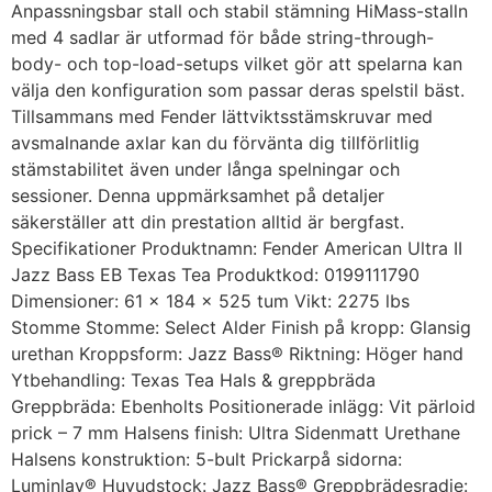
Anpassningsbar stall och stabil stämning HiMass-stalln
med 4 sadlar är utformad för både string-through-
body- och top-load-setups vilket gör att spelarna kan
välja den konfiguration som passar deras spelstil bäst.
Tillsammans med Fender lättviktsstämskruvar med
avsmalnande axlar kan du förvänta dig tillförlitlig
stämstabilitet även under långa spelningar och
sessioner. Denna uppmärksamhet på detaljer
säkerställer att din prestation alltid är bergfast.
Specifikationer Produktnamn: Fender American Ultra II
Jazz Bass EB Texas Tea Produktkod: 0199111790
Dimensioner: 61 x 184 x 525 tum Vikt: 2275 lbs
Stomme Stomme: Select Alder Finish på kropp: Glansig
urethan Kroppsform: Jazz Bass® Riktning: Höger hand
Ytbehandling: Texas Tea Hals & greppbräda
Greppbräda: Ebenholts Positionerade inlägg: Vit pärloid
prick – 7 mm Halsens finish: Ultra Sidenmatt Urethane
Halsens konstruktion: 5-bult Prickarpå sidorna:
Luminlay® Huvudstock: Jazz Bass® Greppbrädesradie: