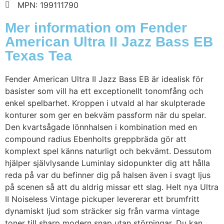
MPN: 199111790
Mer information om Fender
American Ultra II Jazz Bass EB
Texas Tea
Fender American Ultra II Jazz Bass EB är idealisk för
basister som vill ha ett exceptionellt tonomfång och
enkel spelbarhet. Kroppen i utvald al har skulpterade
konturer som ger en bekväm passform när du spelar.
Den kvartsågade lönnhalsen i kombination med en
compound radius Ebenholts greppbräda gör att
komplext spel känns naturligt och bekvämt. Dessutom
hjälper självlysande Luminlay sidopunkter dig att hålla
reda på var du befinner dig på halsen även i svagt ljus
på scenen så att du aldrig missar ett slag. Helt nya Ultra
II Noiseless Vintage pickuper levererar ett brumfritt
dynamiskt ljud som sträcker sig från varma vintage
toner till sharp modern snap utan störningar. Du kan