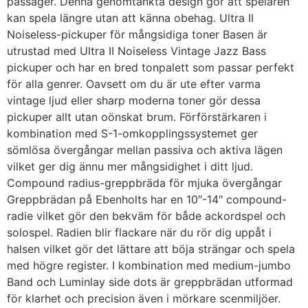
passager. Denna genomtänkta design gör att spelaren
kan spela längre utan att känna obehag. Ultra II
Noiseless-pickuper för mångsidiga toner Basen är
utrustad med Ultra II Noiseless Vintage Jazz Bass
pickuper och har en bred tonpalett som passar perfekt
för alla genrer. Oavsett om du är ute efter varma
vintage ljud eller sharp moderna toner gör dessa
pickuper allt utan oönskat brum. Förförstärkaren i
kombination med S-1-omkopplingssystemet ger
sömlösa övergångar mellan passiva och aktiva lägen
vilket ger dig ännu mer mångsidighet i ditt ljud.
Compound radius-greppbräda för mjuka övergångar
Greppbrädan på Ebenholts har en 10″-14″ compound-
radie vilket gör den bekväm för både ackordspel och
solospel. Radien blir flackare när du rör dig uppåt i
halsen vilket gör det lättare att böja strängar och spela
med högre register. I kombination med medium-jumbo
Band och Luminlay side dots är greppbrädan utformad
för klarhet och precision även i mörkare scenmiljöer.