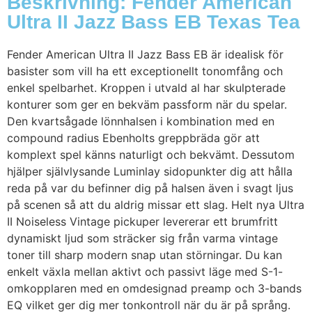
Beskrivning: Fender American
Ultra II Jazz Bass EB Texas Tea
Fender American Ultra II Jazz Bass EB är idealisk för
basister som vill ha ett exceptionellt tonomfång och
enkel spelbarhet. Kroppen i utvald al har skulpterade
konturer som ger en bekväm passform när du spelar.
Den kvartsågade lönnhalsen i kombination med en
compound radius Ebenholts greppbräda gör att
komplext spel känns naturligt och bekvämt. Dessutom
hjälper självlysande Luminlay sidopunkter dig att hålla
reda på var du befinner dig på halsen även i svagt ljus
på scenen så att du aldrig missar ett slag. Helt nya Ultra
II Noiseless Vintage pickuper levererar ett brumfritt
dynamiskt ljud som sträcker sig från varma vintage
toner till sharp modern snap utan störningar. Du kan
enkelt växla mellan aktivt och passivt läge med S-1-
omkopplaren med en omdesignad preamp och 3-bands
EQ vilket ger dig mer tonkontroll när du är på språng.