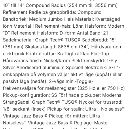
10″ till 14″ Compound Radius (254 mm till 3556 mm)
Refinement Radie på greppbräda: Compound
Bandtorlek: Medium Jumbo Hals Material: Kvartsågad
lönn Material i Refinement-hals: Lönn Halsform: Modern
”D” Refinement Halsform: D-form Antal Band: 21
Sadelmaterial: Graph Tech® TUSQ® Sadelbredd: 15″
(381 mm) Skalans längd: 8636 cm (34″) Hårdvara och
elektronik Kontrollrattar: Kraftigt räfflad Flat-Top
Hårdvarans finish: Nickel/krom Plektrumskydd: 1-Ply
Silver Anodiserad aluminium Speciell elektronik: S-1™-
omkopplare på volymen väljer aktivt läge (uppåt) eller
passivt läge (nedåt); 2-vägs mini-Toggle-
frekvensväljare för mellanregister (325 Hz eller 750 Hz)
Pickup-konfiguration: SS Förfinade pickuper: Moderna
SträngSadel: Graph Tech® TUSQ® Nyckel för trussrod:
1/8″ sexkant (insex) Pickup för stalln: Ultra II Noiseless™
Vintage Jazz Bass ® Pickup för mitten: Ultra II
Noiseless™ Vintage Jazz Bass ® Reglage: Master