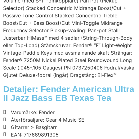
Volume (med S-1™-omkopplare) Pan Pot (Pickup
Selector) Stacked Concentric Midrange Boost/Cut +
Passive Tone Control Stacked Concentric Treble
Boost/Cut + Bass Boost/Cut Mini-Toggle Midrange
Frequency Selector Pickup-växling: Pan-pot Stall:
Justerbar HiMass™ med 4 sadlar (String-Through-Body
eller Top-Load) Stämskruvar: Fender® ”F” Light-Weight
Vintage-Paddle Keys med avsmalnande skaft Strängar:
Fender® 7250M Nickel Plated Steel Roundwound Long
Scale (.045-.105 Gauges) PN 0737250406 Fodral/väska:
Gjutet Deluxe-fodral (ingår) Dragstång: Bi-Flex™
Detaljer: Fender American Ultra
II Jazz Bass EB Texas Tea
Varumärke: Fender
Återförsäljare: Gear 4 Music SE
Gitarrer > Basgitarr
EAN: 717669891305