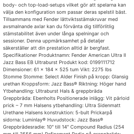
body- och top-load-setups vilket gör att spelarna kan
välja den konfiguration som passar deras spelstil bäst.
Tillsammans med Fender lättviktsstämskruvar med
avsmalnande axlar kan du förvänta dig tillförlitlig
stämstabilitet även under långa spelningar och
sessioner. Denna uppmärksamhet på detaljer
säkerställer att din prestation alltid är bergfast.
Specifikationer Produktnamn: Fender American Ultra II
Jazz Bass EB Ultraburst Produkt kod: 0199111712
Dimensioner: 61 x 184 x 525 tum Vikt: 2275 lbs
Stomme Stomme: Select Alder Finish på kropp: Glansig
urethan Kroppsform: Jazz Bass® Riktning: Höger hand
Ytbehandling: Ultraburst Hals & greppbräda
Greppbräda: Ebenholts Positionerade inlägg: Vit pärloid
prick – 7 mm Halsens ytbehandling: Ultra Sidenmatt
Urethane Halsens konstruktion: 5-bult Prickarpå
sidorna: Luminlay® Huvudstock: Jazz Bass®
Greppbrädesradie: 10″ till 14″ Compound Radius (254