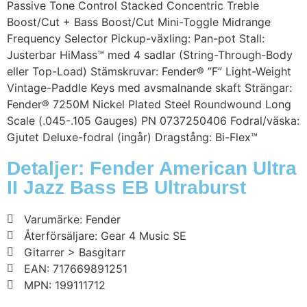
Passive Tone Control Stacked Concentric Treble
Boost/Cut + Bass Boost/Cut Mini-Toggle Midrange
Frequency Selector Pickup-växling: Pan-pot Stall:
Justerbar HiMass™ med 4 sadlar (String-Through-Body
eller Top-Load) Stämskruvar: Fender® ”F” Light-Weight
Vintage-Paddle Keys med avsmalnande skaft Strängar:
Fender® 7250M Nickel Plated Steel Roundwound Long
Scale (.045-.105 Gauges) PN 0737250406 Fodral/väska:
Gjutet Deluxe-fodral (ingår) Dragstång: Bi-Flex™
Detaljer: Fender American Ultra
II Jazz Bass EB Ultraburst
Varumärke: Fender
Återförsäljare: Gear 4 Music SE
Gitarrer > Basgitarr
EAN: 717669891251
MPN: 199111712