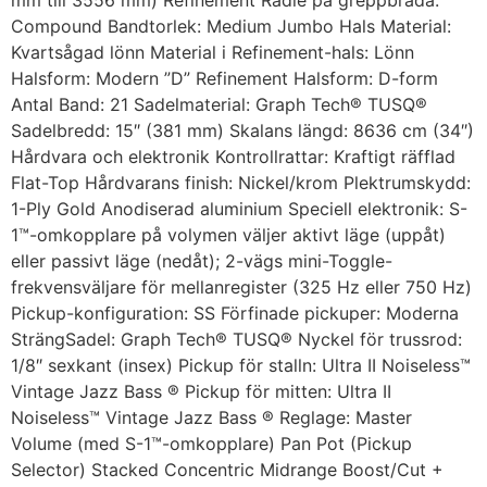
mm till 3556 mm) Refinement Radie på greppbräda:
Compound Bandtorlek: Medium Jumbo Hals Material:
Kvartsågad lönn Material i Refinement-hals: Lönn
Halsform: Modern ”D” Refinement Halsform: D-form
Antal Band: 21 Sadelmaterial: Graph Tech® TUSQ®
Sadelbredd: 15″ (381 mm) Skalans längd: 8636 cm (34″)
Hårdvara och elektronik Kontrollrattar: Kraftigt räfflad
Flat-Top Hårdvarans finish: Nickel/krom Plektrumskydd:
1-Ply Gold Anodiserad aluminium Speciell elektronik: S-
1™-omkopplare på volymen väljer aktivt läge (uppåt)
eller passivt läge (nedåt); 2-vägs mini-Toggle-
frekvensväljare för mellanregister (325 Hz eller 750 Hz)
Pickup-konfiguration: SS Förfinade pickuper: Moderna
SträngSadel: Graph Tech® TUSQ® Nyckel för trussrod:
1/8″ sexkant (insex) Pickup för stalln: Ultra II Noiseless™
Vintage Jazz Bass ® Pickup för mitten: Ultra II
Noiseless™ Vintage Jazz Bass ® Reglage: Master
Volume (med S-1™-omkopplare) Pan Pot (Pickup
Selector) Stacked Concentric Midrange Boost/Cut +