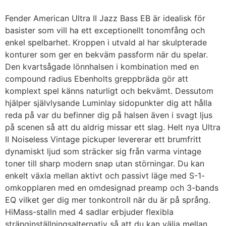
Fender American Ultra II Jazz Bass EB är idealisk för
basister som vill ha ett exceptionellt tonomfång och
enkel spelbarhet. Kroppen i utvald al har skulpterade
konturer som ger en bekväm passform när du spelar.
Den kvartsågade lönnhalsen i kombination med en
compound radius Ebenholts greppbräda gör att
komplext spel känns naturligt och bekvämt. Dessutom
hjälper självlysande Luminlay sidopunkter dig att hålla
reda på var du befinner dig på halsen även i svagt ljus
på scenen så att du aldrig missar ett slag. Helt nya Ultra
II Noiseless Vintage pickuper levererar ett brumfritt
dynamiskt ljud som sträcker sig från varma vintage
toner till sharp modern snap utan störningar. Du kan
enkelt växla mellan aktivt och passivt läge med S-1-
omkopplaren med en omdesignad preamp och 3-bands
EQ vilket ger dig mer tonkontroll när du är på språng.
HiMass-stalln med 4 sadlar erbjuder flexibla
stränginställningsalternativ så att du kan välja mellan