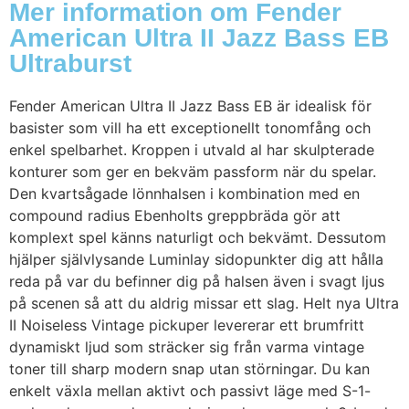
Mer information om Fender
American Ultra II Jazz Bass EB
Ultraburst
Fender American Ultra II Jazz Bass EB är idealisk för
basister som vill ha ett exceptionellt tonomfång och
enkel spelbarhet. Kroppen i utvald al har skulpterade
konturer som ger en bekväm passform när du spelar.
Den kvartsågade lönnhalsen i kombination med en
compound radius Ebenholts greppbräda gör att
komplext spel känns naturligt och bekvämt. Dessutom
hjälper självlysande Luminlay sidopunkter dig att hålla
reda på var du befinner dig på halsen även i svagt ljus
på scenen så att du aldrig missar ett slag. Helt nya Ultra
II Noiseless Vintage pickuper levererar ett brumfritt
dynamiskt ljud som sträcker sig från varma vintage
toner till sharp modern snap utan störningar. Du kan
enkelt växla mellan aktivt och passivt läge med S-1-