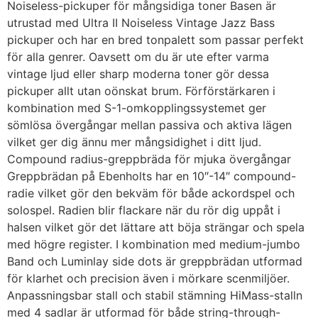
Noiseless-pickuper för mångsidiga toner Basen är
utrustad med Ultra II Noiseless Vintage Jazz Bass
pickuper och har en bred tonpalett som passar perfekt
för alla genrer. Oavsett om du är ute efter varma
vintage ljud eller sharp moderna toner gör dessa
pickuper allt utan oönskat brum. Förförstärkaren i
kombination med S-1-omkopplingssystemet ger
sömlösa övergångar mellan passiva och aktiva lägen
vilket ger dig ännu mer mångsidighet i ditt ljud.
Compound radius-greppbräda för mjuka övergångar
Greppbrädan på Ebenholts har en 10″-14″ compound-
radie vilket gör den bekväm för både ackordspel och
solospel. Radien blir flackare när du rör dig uppåt i
halsen vilket gör det lättare att böja strängar och spela
med högre register. I kombination med medium-jumbo
Band och Luminlay side dots är greppbrädan utformad
för klarhet och precision även i mörkare scenmiljöer.
Anpassningsbar stall och stabil stämning HiMass-stalln
med 4 sadlar är utformad för både string-through-