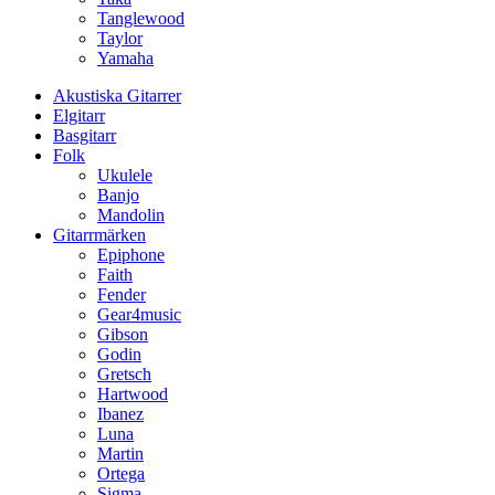
Tanglewood
Taylor
Yamaha
Akustiska Gitarrer
Elgitarr
Basgitarr
Folk
Ukulele
Banjo
Mandolin
Gitarrmärken
Epiphone
Faith
Fender
Gear4music
Gibson
Godin
Gretsch
Hartwood
Ibanez
Luna
Martin
Ortega
Sigma