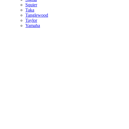
Squier
Taka
Tanglewood
Taylor
Yamaha