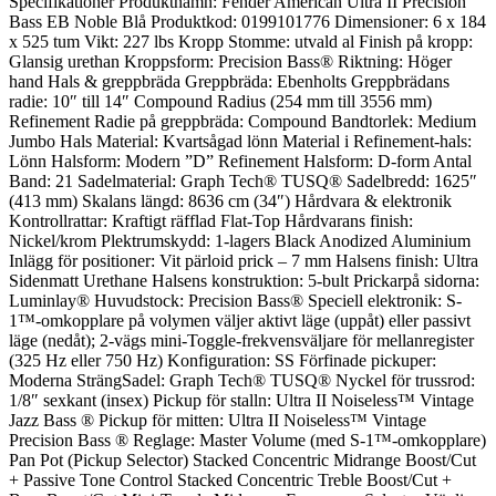
Specifikationer Produktnamn: Fender American Ultra II Precision
Bass EB Noble Blå Produktkod: 0199101776 Dimensioner: 6 x 184
x 525 tum Vikt: 227 lbs Kropp Stomme: utvald al Finish på kropp:
Glansig urethan Kroppsform: Precision Bass® Riktning: Höger
hand Hals & greppbräda Greppbräda: Ebenholts Greppbrädans
radie: 10″ till 14″ Compound Radius (254 mm till 3556 mm)
Refinement Radie på greppbräda: Compound Bandtorlek: Medium
Jumbo Hals Material: Kvartsågad lönn Material i Refinement-hals:
Lönn Halsform: Modern ”D” Refinement Halsform: D-form Antal
Band: 21 Sadelmaterial: Graph Tech® TUSQ® Sadelbredd: 1625″
(413 mm) Skalans längd: 8636 cm (34″) Hårdvara & elektronik
Kontrollrattar: Kraftigt räfflad Flat-Top Hårdvarans finish:
Nickel/krom Plektrumskydd: 1-lagers Black Anodized Aluminium
Inlägg för positioner: Vit pärloid prick – 7 mm Halsens finish: Ultra
Sidenmatt Urethane Halsens konstruktion: 5-bult Prickarpå sidorna:
Luminlay® Huvudstock: Precision Bass® Speciell elektronik: S-
1™-omkopplare på volymen väljer aktivt läge (uppåt) eller passivt
läge (nedåt); 2-vägs mini-Toggle-frekvensväljare för mellanregister
(325 Hz eller 750 Hz) Konfiguration: SS Förfinade pickuper:
Moderna SträngSadel: Graph Tech® TUSQ® Nyckel för trussrod:
1/8″ sexkant (insex) Pickup för stalln: Ultra II Noiseless™ Vintage
Jazz Bass ® Pickup för mitten: Ultra II Noiseless™ Vintage
Precision Bass ® Reglage: Master Volume (med S-1™-omkopplare)
Pan Pot (Pickup Selector) Stacked Concentric Midrange Boost/Cut
+ Passive Tone Control Stacked Concentric Treble Boost/Cut +