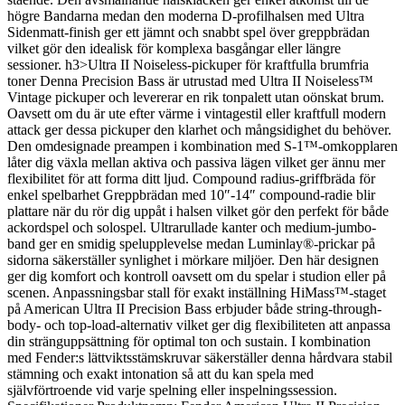
högre Bandarna medan den moderna D-profilhalsen med Ultra
Sidenmatt-finish ger ett jämnt och snabbt spel över greppbrädan
vilket gör den idealisk för komplexa basgångar eller längre
sessioner. h3>Ultra II Noiseless-pickuper för kraftfulla brumfria
toner Denna Precision Bass är utrustad med Ultra II Noiseless™
Vintage pickuper och levererar en rik tonpalett utan oönskat brum.
Oavsett om du är ute efter värme i vintagestil eller kraftfull modern
attack ger dessa pickuper den klarhet och mångsidighet du behöver.
Den omdesignade preampen i kombination med S-1™-omkopplaren
låter dig växla mellan aktiva och passiva lägen vilket ger ännu mer
flexibilitet för att forma ditt ljud. Compound radius-griffbräda för
enkel spelbarhet Greppbrädan med 10″-14″ compound-radie blir
plattare när du rör dig uppåt i halsen vilket gör den perfekt för både
ackordspel och solospel. Ultrarullade kanter och medium-jumbo-
band ger en smidig spelupplevelse medan Luminlay®-prickar på
sidorna säkerställer synlighet i mörkare miljöer. Den här designen
ger dig komfort och kontroll oavsett om du spelar i studion eller på
scenen. Anpassningsbar stall för exakt inställning HiMass™-staget
på American Ultra II Precision Bass erbjuder både string-through-
body- och top-load-alternativ vilket ger dig flexibiliteten att anpassa
din stränguppsättning för optimal ton och sustain. I kombination
med Fender:s lättviktsstämskruvar säkerställer denna hårdvara stabil
stämning och exakt intonation så att du kan spela med
självförtroende vid varje spelning eller inspelningssession.