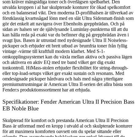
som kräver mångsidiga toner och överlägsen spelbarhet. Den
utvalda kroppen i al har skulpterade konturer för ökad spelkomfort
och en balanserad vikt. Den moderna D-profilhalsen är tillverkad av
förstklassig kvartssågad lönn med en slät Ultra Sidenmatt-finish som
gör det enkelt att navigera över Ebenholts greppbrädan. Och på
sidan av halsen ser de självlysande Luminlay-punkterna till att du
kan hålla reda på exakt var du befinner dig på greppbrädan även i
svagt ljus. Basen är utrustad med nydesignade Ultra II Noiseless-
pickuper och erbjuder ett brett utbud av brumfria toner från fyllig
vintage -värme till kraftfull modern klarhet. Med S-1-
omkopplingssystemet kan du växla mellan aktiva och passiva lägen
och aktivera en aktiv EQ med tre band vilket ger dig exakt
tonkontroll. HiMass-stolen erbjuder flexibilitet för string-through-
eller top-load-setups vilket ger exakt sustain och resonans. Med
omdesignade pickuper hårdvara och hals med några ytterligare
premiumutrustningar är American Ultra II-serien det allra bästa som
Fender:s produktionssortiment har att erbjuda.
Specifikationer: Fender American Ultra II Precision Bass
EB Noble Blue
Skulpterad för komfort och prestanda American Ultra II Precision
Bass är utformad med en kropp i utvald al och skulpterade konturer
för att maximera komforten oavsett om du spelar sittande eller
stående. Den avsmalnande halsklacken ger enkel åtkomst till de