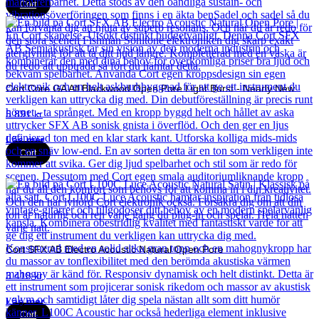
Cort
Cort Core GA All Blackwood Open Pore Light Burst - Nearly New
5 891
kr
Läs mer
Cort
Cort SFX AB Electro Acoustic Natural Open Pore
3 418
kr
Läs mer
Cort