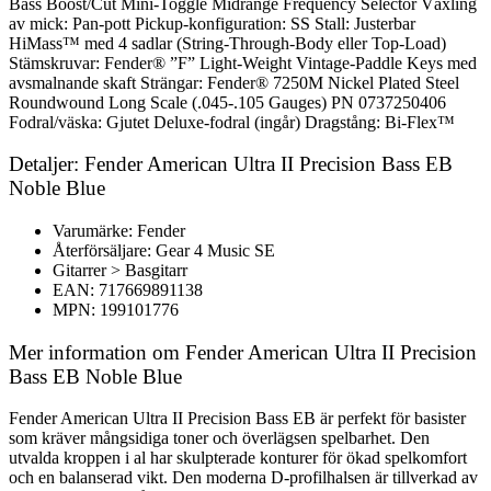
Bass Boost/Cut Mini-Toggle Midrange Frequency Selector Växling
av mick: Pan-pott Pickup-konfiguration: SS Stall: Justerbar
HiMass™ med 4 sadlar (String-Through-Body eller Top-Load)
Stämskruvar: Fender® ”F” Light-Weight Vintage-Paddle Keys med
avsmalnande skaft Strängar: Fender® 7250M Nickel Plated Steel
Roundwound Long Scale (.045-.105 Gauges) PN 0737250406
Fodral/väska: Gjutet Deluxe-fodral (ingår) Dragstång: Bi-Flex™
Detaljer: Fender American Ultra II Precision Bass EB
Noble Blue
Varumärke: Fender
Återförsäljare: Gear 4 Music SE
Gitarrer > Basgitarr
EAN: 717669891138
MPN: 199101776
Mer information om Fender American Ultra II Precision
Bass EB Noble Blue
Fender American Ultra II Precision Bass EB är perfekt för basister
som kräver mångsidiga toner och överlägsen spelbarhet. Den
utvalda kroppen i al har skulpterade konturer för ökad spelkomfort
och en balanserad vikt. Den moderna D-profilhalsen är tillverkad av