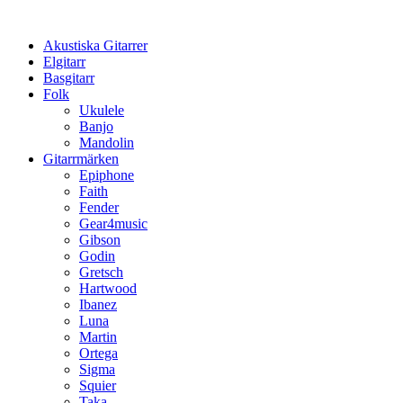
Hoppa
till
Akustiska Gitarrer
innehåll
Elgitarr
Basgitarr
Folk
Ukulele
Banjo
Mandolin
Gitarrmärken
Epiphone
Faith
Fender
Gear4music
Gibson
Godin
Gretsch
Hartwood
Ibanez
Luna
Martin
Ortega
Sigma
Squier
Taka