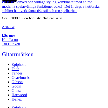
Cort L100C Luce Acoustic Natural Satin
2 846
kr
Läs mer
Handla nu
Till Butiken
Gitarrmärken
Epiphone
Faith
Fender
Gear4music
Gibson
Godin
Gretsch
Hartwood
Ibanez
Epiphone