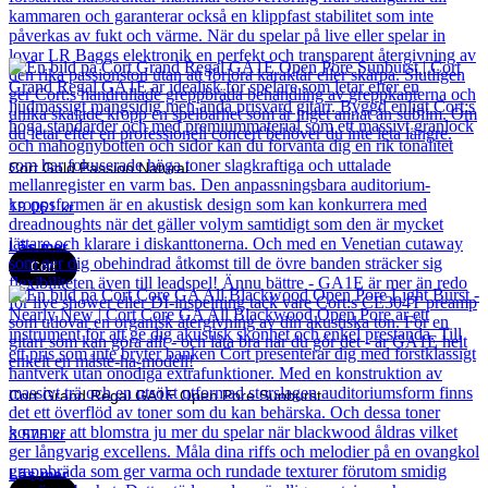
Cort Gold Passion Natural
19 061
kr
Läs mer
Cort
Cort Grand Regal GA1E Open Pore Sunburst
3 575
kr
Läs mer