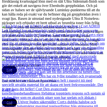
förstklassig kvartssågad lönn med en slät Ultra Sidenmatt-finish som
gör det enkelt att navigera över Ebenholts greppbrädan. Och på
sidan av halsen ser de självlysande Luminlay-punkterna till att du
kan hålla reda på exakt var du befinner dig på greppbrädan även i
svagt ljus. Basen är utrustad med nydesignade Ultra II Noiseless-
pickuper och erbjuder ett brett utbud av brumfria toner från fyllig
vintage -värme till kraftfull modern klarhet. Med S-1-
omkopplingssystemet kan du växla mellan aktiva och passiva lägen
och aktivera en aktiv EQ med tre band vilket ger dig exakt
tonkontroll. HiMass-stolen erbjuder flexibilitet för string-through-
eller top-load-setups vilket ger exakt sustain och resonans. Med
omdesignade pickuper hårdvara och hals med några ytterligare
premiumutrustningar är American Ultra II-serien det allra bästa som
Fender:s produktionssortiment har att erbjuda.
Andra populära produkter
Cort
Cort AD810 Left Handed Open Pore
2 417
kr
Läs mer
Cort