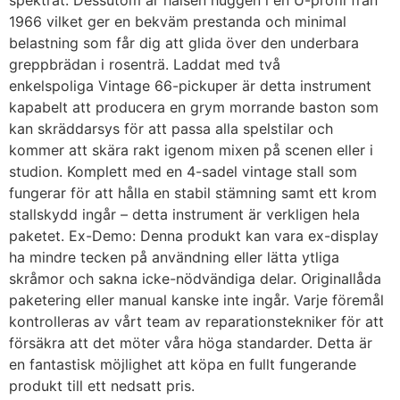
spektrat. Dessutom är halsen huggen i en U-profil från
1966 vilket ger en bekväm prestanda och minimal
belastning som får dig att glida över den underbara
greppbrädan i rosenträ. Laddat med två
enkelspoliga Vintage 66-pickuper är detta instrument
kapabelt att producera en grym morrande baston som
kan skräddarsys för att passa alla spelstilar och
kommer att skära rakt igenom mixen på scenen eller i
studion. Komplett med en 4-sadel vintage stall som
fungerar för att hålla en stabil stämning samt ett krom
stallskydd ingår – detta instrument är verkligen hela
paketet. Ex-Demo: Denna produkt kan vara ex-display
ha mindre tecken på användning eller lätta ytliga
skråmor och sakna icke-nödvändiga delar. Originallåda
paketering eller manual kanske inte ingår. Varje föremål
kontrolleras av vårt team av reparationstekniker för att
försäkra att det möter våra höga standarder. Detta är
en fantastisk möjlighet att köpa en fullt fungerande
produkt till ett nedsatt pris.