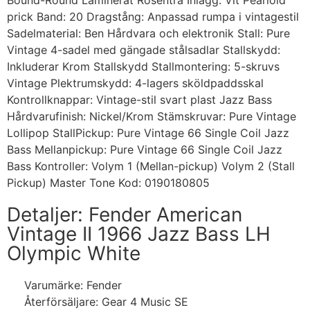
Bound-Round Laminerat Rosenträ Inlägg: Vit Pearloid
prick Band: 20 Dragstång: Anpassad rumpa i vintagestil
Sadelmaterial: Ben Hårdvara och elektronik Stall: Pure
Vintage 4-sadel med gängade stålsadlar Stallskydd:
Inkluderar Krom Stallskydd Stallmontering: 5-skruvs
Vintage Plektrumskydd: 4-lagers sköldpaddsskal
Kontrollknappar: Vintage-stil svart plast Jazz Bass
Hårdvarufinish: Nickel/Krom Stämskruvar: Pure Vintage
Lollipop StallPickup: Pure Vintage 66 Single Coil Jazz
Bass Mellanpickup: Pure Vintage 66 Single Coil Jazz
Bass Kontroller: Volym 1 (Mellan-pickup) Volym 2 (Stall
Pickup) Master Tone Kod: 0190180805
Detaljer: Fender American
Vintage II 1966 Jazz Bass LH
Olympic White
Varumärke: Fender
Återförsäljare: Gear 4 Music SE