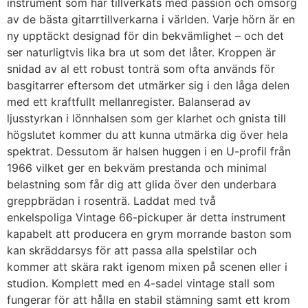
instrument som har tillverkats med passion och omsorg
av de bästa gitarrtillverkarna i världen. Varje hörn är en
ny upptäckt designad för din bekvämlighet – och det
ser naturligtvis lika bra ut som det låter. Kroppen är
snidad av al ett robust tonträ som ofta används för
basgitarrer eftersom det utmärker sig i den låga delen
med ett kraftfullt mellanregister. Balanserad av
ljusstyrkan i lönnhalsen som ger klarhet och gnista till
högslutet kommer du att kunna utmärka dig över hela
spektrat. Dessutom är halsen huggen i en U-profil från
1966 vilket ger en bekväm prestanda och minimal
belastning som får dig att glida över den underbara
greppbrädan i rosenträ. Laddat med två
enkelspoliga Vintage 66-pickuper är detta instrument
kapabelt att producera en grym morrande baston som
kan skräddarsys för att passa alla spelstilar och
kommer att skära rakt igenom mixen på scenen eller i
studion. Komplett med en 4-sadel vintage stall som
fungerar för att hålla en stabil stämning samt ett krom