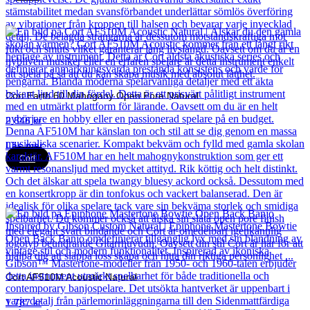
Cort Earth 60 Mahogany Open Pore Natural
2 846
kr
Läs mer
Cort
Cort AF510M Acoustic Natural
1 787
kr