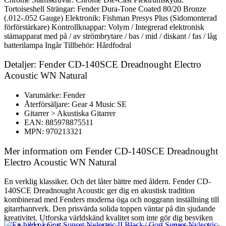
Tortoiseshell Strängar: Fender Dura-Tone Coated 80/20 Bronze
(.012-.052 Gauge) Elektronik: Fishman Presys Plus (Sidomonterad
förförstärkare) Kontrollknappar: Volym / Integrerad elektronisk
stämapparat med på / av strömbrytare / bas / mid / diskant / fas / låg
batterilampa Ingår Tillbehör: Hårdfodral
Detaljer: Fender CD-140SCE Dreadnought Electro
Acoustic WN Natural
Varumärke: Fender
Återförsäljare: Gear 4 Music SE
Gitarrer > Akustiska Gitarrer
EAN: 885978875511
MPN: 970213321
Mer information om Fender CD-140SCE Dreadnought
Electro Acoustic WN Natural
En verklig klassiker. Och det låter bättre med åldern. Fender CD-
140SCE Dreadnought Acoustic ger dig en akustisk tradition
kombinerad med Fenders moderna öga och noggrann inställning till
gitarrhantverk. Den prisvärda solida toppen väntar på din sjudande
kreativitet. Utforska världskänd kvalitet som inte gör dig besviken