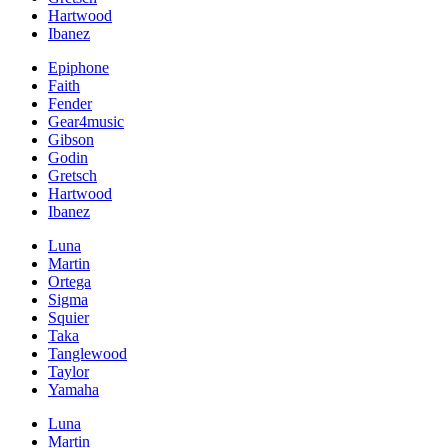
Hartwood
Ibanez
Epiphone
Faith
Fender
Gear4music
Gibson
Godin
Gretsch
Hartwood
Ibanez
Luna
Martin
Ortega
Sigma
Squier
Taka
Tanglewood
Taylor
Yamaha
Luna
Martin