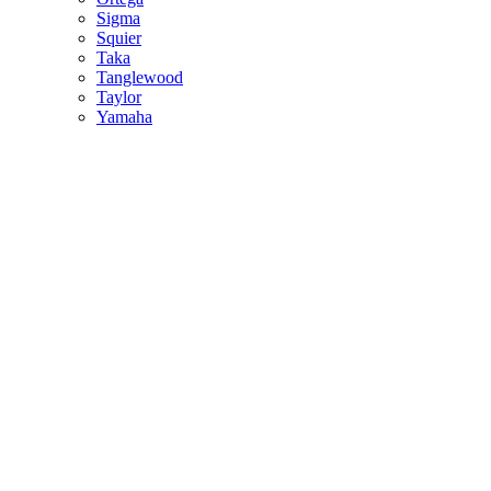
Sigma
Squier
Taka
Tanglewood
Taylor
Yamaha