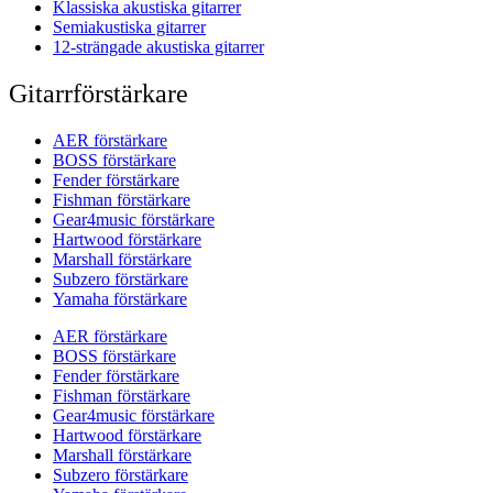
Klassiska akustiska gitarrer
Semiakustiska gitarrer
12-strängade akustiska gitarrer
Gitarrförstärkare
AER förstärkare
BOSS förstärkare
Fender förstärkare
Fishman förstärkare
Gear4music förstärkare
Hartwood förstärkare
Marshall förstärkare
Subzero förstärkare
Yamaha förstärkare
AER förstärkare
BOSS förstärkare
Fender förstärkare
Fishman förstärkare
Gear4music förstärkare
Hartwood förstärkare
Marshall förstärkare
Subzero förstärkare