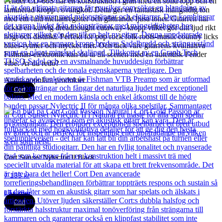
Fender CD-60S har en konstruktion i gran med en solid topp och en
laminerad kropp i ovangkol. Detta ger en fantastisk mångsidig ton
med ettt fultl mellanregister och glittrande ljusa toner. Gitarren har
också en kurvig dreadnought cutaway- kropp vilket gör ditt ljud rikt
högt och distinkt. Perfekt för pop rock folk roots-musik country licks
blues-rytmer och mycket mer. Och tack vare gitarrens kvalitativa
Fishman-elektronik kan du ta till scenen med en autentisk Fender
vibe. Är du redo?
Andra populära produkter
Cort
Cort Sunset Nylectric II Black
7 135
kr
Läs mer
Cort