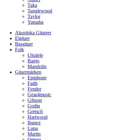
Taka
Tanglewood
Taylor
Yamaha
Akustiska Gitarrer
Elgitarr
Basgitarr
Folk
Ukulele
Banjo
Mandolin
Gitarrmärken
Epiphone
Faith
Fender
Gear4music
Gibson
Godin
Gretsch
Hartwood
Ibanez
Luna
Martin
Ortega