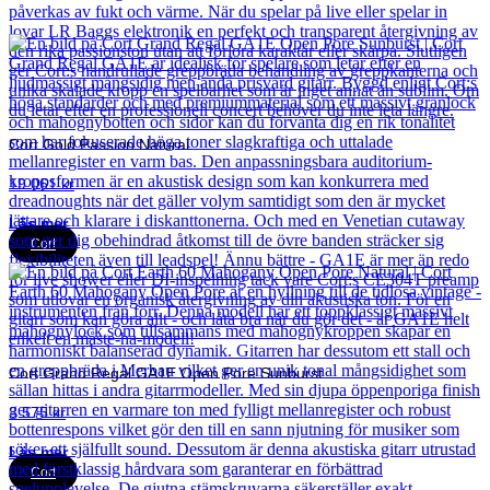
Cort Gold Passion Natural
19 061
kr
Läs mer
Cort
Cort Grand Regal GA1E Open Pore Sunburst
3 575
kr
Läs mer
Cort