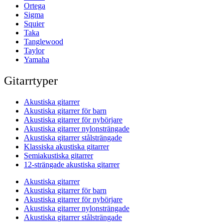
Ortega
Sigma
Squier
Taka
Tanglewood
Taylor
Yamaha
Gitarrtyper
Akustiska gitarrer
Akustiska gitarrer för barn
Akustiska gitarrer för nybörjare
Akustiska gitarrer nylonsträngade
Akustiska gitarrer stålsträngade
Klassiska akustiska gitarrer
Semiakustiska gitarrer
12-strängade akustiska gitarrer
Akustiska gitarrer
Akustiska gitarrer för barn
Akustiska gitarrer för nybörjare
Akustiska gitarrer nylonsträngade
Akustiska gitarrer stålsträngade