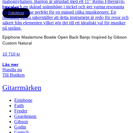
Läs mer
Epiphone
Epiphone Mastertone Bowtie Open Back Banjo Inspired by Gibson
Custom Natural
10 710
kr
Läs mer
Handla nu
Till Butiken
Gitarrmärken
Epiphone
Faith
Fender
Gear4music
Gibson
Godin
Gretsch