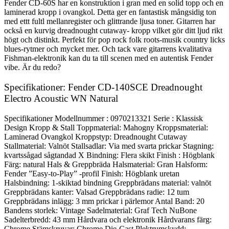
Fender CD-60S har en konstruktion i gran med en solid topp och en
laminerad kropp i ovangkol. Detta ger en fantastisk mångsidig ton
med ettt fultl mellanregister och glittrande ljusa toner. Gitarren har
också en kurvig dreadnought cutaway- kropp vilket gör ditt ljud rikt
högt och distinkt. Perfekt för pop rock folk roots-musik country licks
blues-rytmer och mycket mer. Och tack vare gitarrens kvalitativa
Fishman-elektronik kan du ta till scenen med en autentisk Fender
vibe. Är du redo?
Specifikationer: Fender CD-140SCE Dreadnought
Electro Acoustic WN Natural
Specifikationer Modellnummer : 0970213321 Serie : Klassisk
Design Kropp & Stall Toppmaterial: Mahogny Kroppsmaterial:
Laminerad Ovangkol Kroppstyp: Dreadnought Cutaway
Stallmaterial: Valnöt Stallsadlar: Via med svarta prickar Stagning:
kvartssågad sågtandad X Bindning: Flera skikt Finish : Högblank
Färg: natural Hals & Greppbräda Halsmaterial: Gran Halsform:
Fender ”Easy-to-Play” -profil Finish: Högblank uretan
Halsbindning: 1-skiktad bindning Greppbrädans material: valnöt
Greppbrädans kanter: Valsad Greppbrädans radie: 12 tum
Greppbrädans inlägg: 3 mm prickar i pärlemor Antal Band: 20
Bandens storlek: Vintage Sadelmaterial: Graf Tech NuBone
Sadelterbredd: 43 mm Hårdvara och elektronik Hårdvarans färg:
Chrome Stämskruvar: Chrome Die-Cast Plektrumskydd: