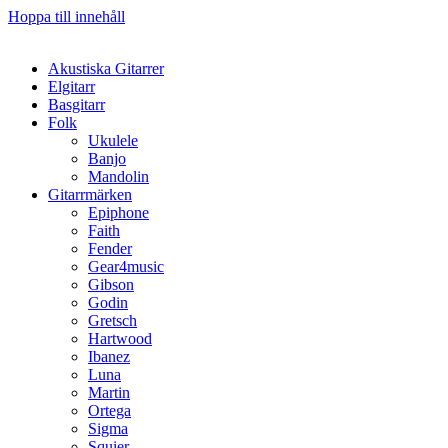
Hoppa till innehåll
Akustiska Gitarrer
Elgitarr
Basgitarr
Folk
Ukulele
Banjo
Mandolin
Gitarrmärken
Epiphone
Faith
Fender
Gear4music
Gibson
Godin
Gretsch
Hartwood
Ibanez
Luna
Martin
Ortega
Sigma
Squier