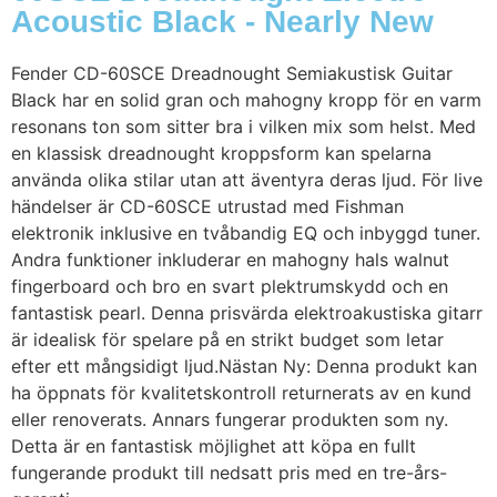
Acoustic Black - Nearly New
Fender CD-60SCE Dreadnought Semiakustisk Guitar
Black har en solid gran och mahogny kropp för en varm
resonans ton som sitter bra i vilken mix som helst. Med
en klassisk dreadnought kroppsform kan spelarna
använda olika stilar utan att äventyra deras ljud. För live
händelser är CD-60SCE utrustad med Fishman
elektronik inklusive en tvåbandig EQ och inbyggd tuner.
Andra funktioner inkluderar en mahogny hals walnut
fingerboard och bro en svart plektrumskydd och en
fantastisk pearl. Denna prisvärda elektroakustiska gitarr
är idealisk för spelare på en strikt budget som letar
efter ett mångsidigt ljud.Nästan Ny: Denna produkt kan
ha öppnats för kvalitetskontroll returnerats av en kund
eller renoverats. Annars fungerar produkten som ny.
Detta är en fantastisk möjlighet att köpa en fullt
fungerande produkt till nedsatt pris med en tre-års-