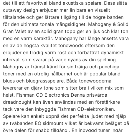
det till ett favoritval bland akustiska spelare. Dess släta
cutaway design erbjuder mer än bara en visuellt
tilltalande och ger lättare tillgång till de högre banden
för den ultimata tonala mångsidighet. Mahogany & Solid
Gran Valet av en solid gran topp ger en ljus och klar ton
med en varm karaktär. Mahogany har länge ansetts vara
en av de högsta kvalitet tonewoods eftersom den
erbjuder en frodig varm röst och förbättrat dynamiskt
intervall som svarar på varje nyans av din spelning.
Mahogny är främst känd för sin träiga och punchiga
toner med en otrolig hållbarhet och är populär bland
blues och bluegrassspelare. Båda tonewooderna
levererar en djärv tone som sitter bra i vilken mix som
helst. Fishman CD Electronics Denna prisvärda
dreadnought kan även användas med en förstärkare
tack vare den inbyggda Fishman CD-elektroniken.
Spelare kan enkelt uppnå det perfekta ljudet med hjälp
av tvåbanden EQ sidmount vilket är bekvämt beläget på
övre delen för snabb tillgång . En inbyggd tuner ingår