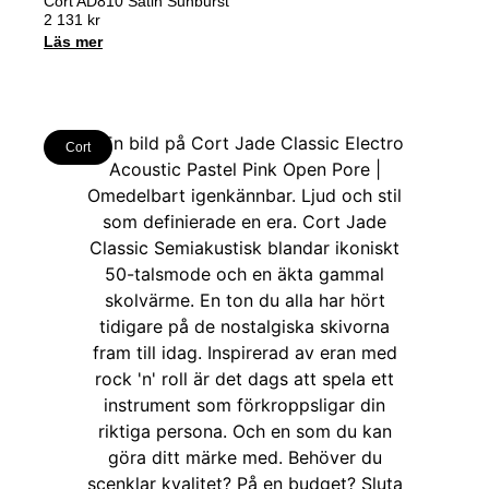
Cort AD810 Satin Sunburst
2 131
kr
Läs mer
Cort