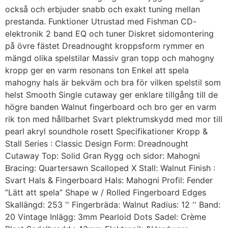
också och erbjuder snabb och exakt tuning mellan
prestanda. Funktioner Utrustad med Fishman CD-
elektronik 2 band EQ och tuner Diskret sidomontering
på övre fästet Dreadnought kroppsform rymmer en
mängd olika spelstilar Massiv gran topp och mahogny
kropp ger en varm resonans ton Enkel att spela
mahogny hals är bekväm och bra för vilken spelstil som
helst Smooth Single cutaway ger enklare tillgång till de
högre banden Walnut fingerboard och bro ger en varm
rik ton med hållbarhet Svart plektrumskydd med mor till
pearl akryl soundhole rosett Specifikationer Kropp &
Stall Series : Classic Design Form: Dreadnought
Cutaway Top: Solid Gran Rygg och sidor: Mahogni
Bracing: Quartersawn Scalloped X Stall: Walnut Finish :
Svart Hals & Fingerboard Hals: Mahogni Profil: Fender
”Lätt att spela” Shape w / Rolled Fingerboard Edges
Skallängd: 253 '' Fingerbräda: Walnut Radius: 12 '' Band:
20 Vintage Inlägg: 3mm Pearloid Dots Sadel: Crème