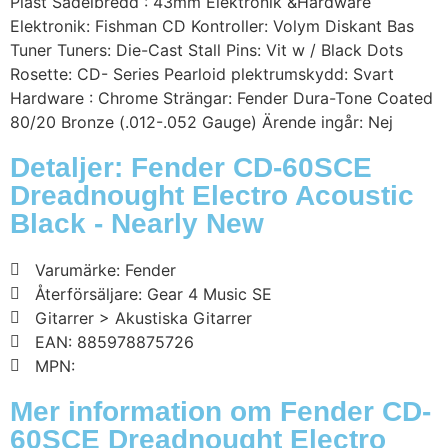
Plast Sadelbredd : 43mm Elektronik &Hardware
Elektronik: Fishman CD Kontroller: Volym Diskant Bas
Tuner Tuners: Die-Cast Stall Pins: Vit w / Black Dots
Rosette: CD- Series Pearloid plektrumskydd: Svart
Hardware : Chrome Strängar: Fender Dura-Tone Coated
80/20 Bronze (.012-.052 Gauge) Ärende ingår: Nej
Detaljer: Fender CD-60SCE
Dreadnought Electro Acoustic
Black - Nearly New
Varumärke: Fender
Återförsäljare: Gear 4 Music SE
Gitarrer > Akustiska Gitarrer
EAN: 885978875726
MPN:
Mer information om Fender CD-
60SCE Dreadnought Electro