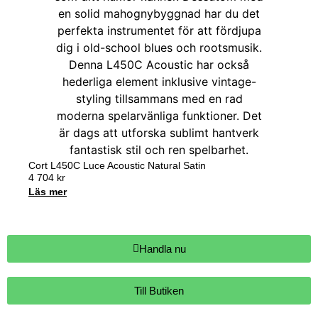
Cort L450C Luce Acoustic Natural Satin
4 704
kr
Läs mer
Handla nu
Till Butiken