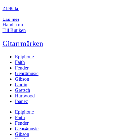
2 846
kr
Läs mer
Handla nu
Till Butiken
Gitarrmärken
Epiphone
Faith
Fender
Gear4music
Gibson
Godin
Gretsch
Hartwood
Ibanez
Epiphone
Faith
Fender
Gear4music
Gibson