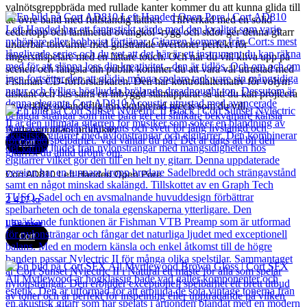
valnötsgreppbräda med rullade kanter kommer du att kunna glida till
de övre band med fullständig lätthet. Tillverkad med en solid
cedertopp och laminerad ovangkol -rygg och sidor ger denna gitarr
underbar tonvärme med gnistrande övertoner perfekt för
fingerstilspelare med en lättare touch. Och när du vill kliva upp på
scenen och fängsla din publik kommer du att vara väl utrustad med
Fishman CD-förförstärkaren. Den har kontrollalternativ för volym
diskant och bas samt en inbyggd stämapparat så att du kan projicera
en verkligt oklanderlig ton skulpterad precis som du vill.
Andra populära produkter
Cort
Cort AD810 Left Handed Open Pore
2 417
kr
Läs mer
Cort