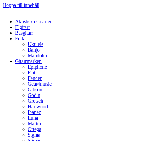
Hoppa till innehåll
Akustiska Gitarrer
Elgitarr
Basgitarr
Folk
Ukulele
Banjo
Mandolin
Gitarrmärken
Epiphone
Faith
Fender
Gear4music
Gibson
Godin
Gretsch
Hartwood
Ibanez
Luna
Martin
Ortega
Sigma
Squier