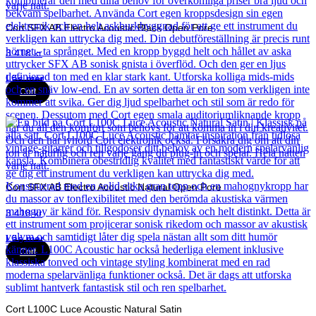
Cort SFX AB Electro Acoustic Black Open Pore
3 418
kr
Läs mer
Cort
Cort SFX AB Electro Acoustic Natural Open Pore
3 418
kr
Läs mer
Cort
Cort L100C Luce Acoustic Natural Satin