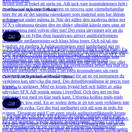
Cort Sunset Nylectric II Black
7 135
kr
Läs mer
Cort
Cort SFX All Myrtlewood Brown Gloss
8 422
kr
Läs mer
Cort