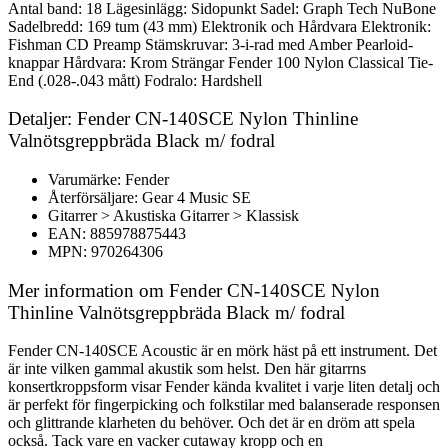
Antal band: 18 Lägesinlägg: Sidopunkt Sadel: Graph Tech NuBone
Sadelbredd: 169 tum (43 mm) Elektronik och Hårdvara Elektronik:
Fishman CD Preamp Stämskruvar: 3-i-rad med Amber Pearloid-
knappar Hårdvara: Krom Strängar Fender 100 Nylon Classical Tie-
End (.028-.043 mått) Fodralo: Hardshell
Detaljer: Fender CN-140SCE Nylon Thinline
Valnötsgreppbräda Black m/ fodral
Varumärke: Fender
Återförsäljare: Gear 4 Music SE
Gitarrer > Akustiska Gitarrer > Klassisk
EAN: 885978875443
MPN: 970264306
Mer information om Fender CN-140SCE Nylon
Thinline Valnötsgreppbräda Black m/ fodral
Fender CN-140SCE Acoustic är en mörk häst på ett instrument. Det
är inte vilken gammal akustik som helst. Den här gitarrns
konsertkroppsform visar Fender kända kvalitet i varje liten detalj och
är perfekt för fingerpicking och folkstilar med balanserade responsen
och glittrande klarheten du behöver. Och det är en dröm att spela
också. Tack vare en vacker cutaway kropp och en