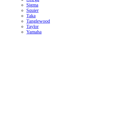
Sigma
Squier
Taka
Tanglewood
Taylor
Yamaha