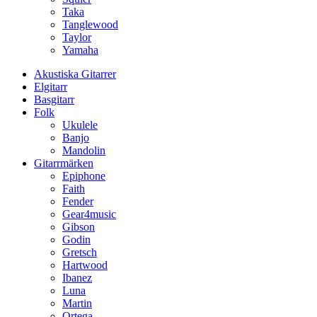
Taka
Tanglewood
Taylor
Yamaha
Akustiska Gitarrer
Elgitarr
Basgitarr
Folk
Ukulele
Banjo
Mandolin
Gitarrmärken
Epiphone
Faith
Fender
Gear4music
Gibson
Godin
Gretsch
Hartwood
Ibanez
Luna
Martin
Ortega