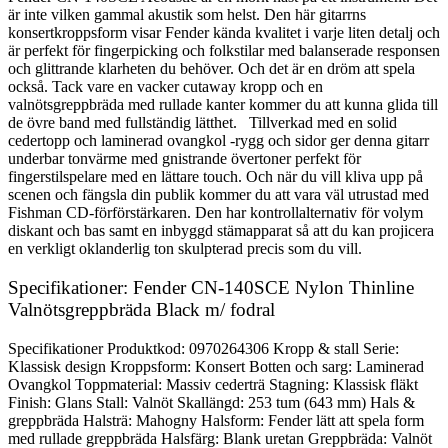
är inte vilken gammal akustik som helst. Den här gitarrns
konsertkroppsform visar Fender kända kvalitet i varje liten detalj och
är perfekt för fingerpicking och folkstilar med balanserade responsen
och glittrande klarheten du behöver. Och det är en dröm att spela
också. Tack vare en vacker cutaway kropp och en
valnötsgreppbräda med rullade kanter kommer du att kunna glida till
de övre band med fullständig lätthet. Tillverkad med en solid
cedertopp och laminerad ovangkol -rygg och sidor ger denna gitarr
underbar tonvärme med gnistrande övertoner perfekt för
fingerstilspelare med en lättare touch. Och när du vill kliva upp på
scenen och fängsla din publik kommer du att vara väl utrustad med
Fishman CD-förförstärkaren. Den har kontrollalternativ för volym
diskant och bas samt en inbyggd stämapparat så att du kan projicera
en verkligt oklanderlig ton skulpterad precis som du vill.
Specifikationer: Fender CN-140SCE Nylon Thinline
Valnötsgreppbräda Black m/ fodral
Specifikationer Produktkod: 0970264306 Kropp & stall Serie:
Klassisk design Kroppsform: Konsert Botten och sarg: Laminerad
Ovangkol Toppmaterial: Massiv cederträ Stagning: Klassisk fläkt
Finish: Glans Stall: Valnöt Skallängd: 253 tum (643 mm) Hals &
greppbräda Halsträ: Mahogny Halsform: Fender lätt att spela form
med rullade greppbräda Halsfärg: Blank uretan Greppbräda: Valnöt