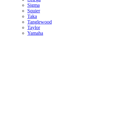
Sigma
Squier
Taka
Tanglewood
Taylor
Yamaha