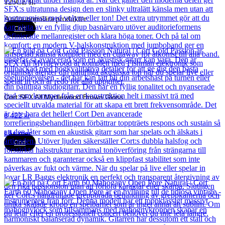
125CE II.
Andra populära produkter
Cort
Cort SFX All Myrtlewood Brown Gloss
8 422
kr
Läs mer
Cort