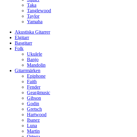
Taka
Tanglewood
Taylor
Yamaha
Akustiska Gitarrer
Elgitarr
Basgitarr
Folk
Ukulele
Banjo
Mandolin
Gitarrmärken
Epiphone
Faith
Fender
Gear4music
Gibson
Godin
Gretsch
Hartwood
Ibanez
Luna
Martin
Ortega