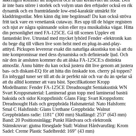
är inte bara större i storlek och volym utan den erbjuder också en rik
dynamik och en framträdande low-end-karaktär utmärkt för
kladdringsstilar. Men känn dig inte begränsad! Du kan också ströva
fritt tack vare en venetiansk cutaway. Res upp till de högre registren
och njut av några spännande solon eller nya musikaliska vägar. Hitta
din personlighet med FA-125CE. Gå till scenen Upplev ett
fantastiskt live. Utrustad med mycket lyhörd Fender -elektronik kan
du bege dig till vilken live som helst med en plug-in-and-play-
attityd. Pickupen levererar exakt din naturliga akustiska ton så att du
inte kompromissar med dess dynamiska och definierade ljud. Och
när den är ansluten kommer du att älska FA-125CE:s distinkta
atmosfär. Ännu bättre du kan också justera ditt live genom att justera
bas- och diskant-EQ för att hitta din önskade ton. cherry på toppen?
En inbyggd tuner ser till att du är perfekt när och var du än spelar så
att du alltid kommer att vara bäst. Specifikationer Kropp
Modellnamn: Fender FA-125CE Dreadnought Semiakustisk WN
Svart Kroppsmaterial: Laminerad gran topp med laminerad basträ
baksida och sidor Kroppsfinish: Glans Färg: Svart Kroppsform:
Dreadnought Hals och greppbräda Halsmaterial: Nato Halsform:
Smal C Halsfinish: Glans Urethane Greppbräda: Walnut
Greppbrädans radie: 1181″ (300 mm) Skallängd: 253″ (643 mm)
Band: 20 Positionsinlägg: Punkt Hårdvara och elektronik
Stämskruvar: gjutna förseglade Stall: Walnut Hårdvarufärg: Krom
Sadel: Creme Plastic Sadelbredd: 169″ (43 mm)