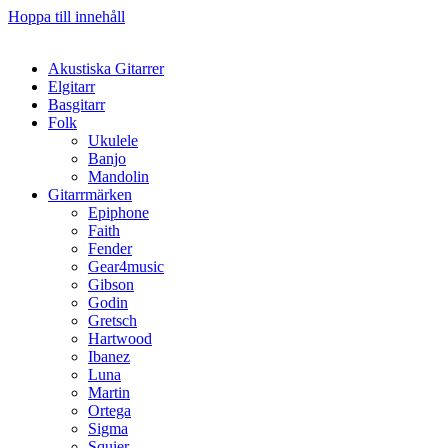
Hoppa till innehåll
Akustiska Gitarrer
Elgitarr
Basgitarr
Folk
Ukulele
Banjo
Mandolin
Gitarrmärken
Epiphone
Faith
Fender
Gear4music
Gibson
Godin
Gretsch
Hartwood
Ibanez
Luna
Martin
Ortega
Sigma
Squier