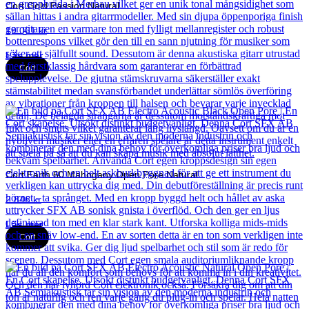
Cort Gold Passion Natural
19 061
kr
Läs mer
Cort
Cort Earth 60 Mahogany Open Pore Natural
2 846
kr
Läs mer
Cort