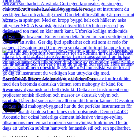
Cort SFX AB Electro Acoustic Black Open Pore
3 418
kr
Läs mer
Cort
Cort SFX AB Electro Acoustic Natural Open Pore
3 418
kr
Läs mer
Cort