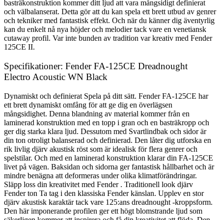
basträkonstruktion kommer ditt ljud att vara mångsidigt definierat
och välbalanserat. Detta gör att du kan spela ett brett utbud av genrer
och tekniker med fantastisk effekt. Och när du känner dig äventyrlig
kan du enkelt nå nya höjder och melodier tack vare en venetiansk
cutaway profil. Var inte bunden av tradition var kreativ med Fender
125CE II.
Specifikationer: Fender FA-125CE Dreadnought
Electro Acoustic WN Black
Dynamiskt och definierat Spela på ditt sätt. Fender FA-125CE har
ett brett dynamiskt omfång för att ge dig en överlägsen
mångsidighet. Denna blandning av material kommer från en
laminerad konstruktion med en topp i gran och en basträkropp och
ger dig starka klara ljud. Dessutom med Svartlindbak och sidor är
din ton otroligt balanserad och definierad. Den låter dig utforska en
rik livlig djärv akustisk röst som är idealisk för flera genrer och
spelstilar. Och med en laminerad konstruktion klarar din FA-125CE
livet på vägen. Baksidan och sidorna ger fantastisk hållbarhet och är
mindre benägna att deformeras under olika klimatförändringar.
Släpp loss din kreativitet med Fender . Traditionell look djärv
Fender ton Ta tag i den klassiska Fender känslan. Upplev en stor
djärv akustisk karaktär tack vare 125:ans dreadnought -kroppsform.
Den här imponerande profilen ger ett högt blomstrande ljud som
säkerligen kommer att inspirera och få din kreativitet att flöda. Den