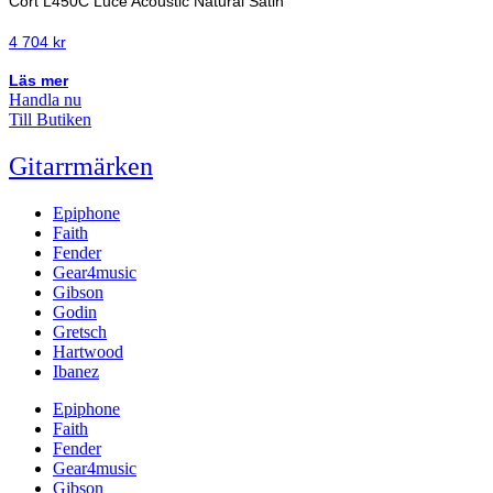
Cort L450C Luce Acoustic Natural Satin
4 704
kr
Läs mer
Handla nu
Till Butiken
Gitarrmärken
Epiphone
Faith
Fender
Gear4music
Gibson
Godin
Gretsch
Hartwood
Ibanez
Epiphone
Faith
Fender
Gear4music
Gibson