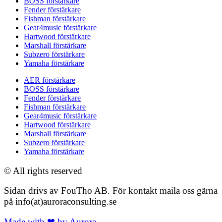
BOSS förstärkare
Fender förstärkare
Fishman förstärkare
Gear4music förstärkare
Hartwood förstärkare
Marshall förstärkare
Subzero förstärkare
Yamaha förstärkare
AER förstärkare
BOSS förstärkare
Fender förstärkare
Fishman förstärkare
Gear4music förstärkare
Hartwood förstärkare
Marshall förstärkare
Subzero förstärkare
Yamaha förstärkare
© All rights reserved
Sidan drivs av FouTho AB. För kontakt maila oss gärna
på info(at)auroraconsulting.se
Made with ❤ by Aurora