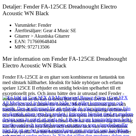
Detaljer: Fender FA-125CE Dreadnought Electro
Acoustic WN Black
Varumärke: Fender
Återförsäljare: Gear 4 Music SE
Gitarrer > Akustiska Gitarrer
EAN: 717669648404
MPN: 972713506
Mer information om Fender FA-125CE Dreadnought
Electro Acoustic WN Black
Fender FA-125CE är en gitarr som kombinerar en fantastisk ton
med slitstark hållbarhet. Idealisk för både nybörjare och erfarna
spelare 125CE II erbjuder en smidig bekväm spelbarhet till ett
exceptionellt pris. Och ännu bättre den är utrustad med Fender -
elektronik så att du kan ta dessa ljud till scenen. Det är lätt för
ögonen och ännu lättare för öronen. Med en laminerad gran- och
basträkonstruktion kommer ditt ljud att vara mångsidigt definierat
och välbalanserat. Detta gör att du kan spela ett brett utbud av genrer
och tekniker med fantastisk effekt. Och när du känner dig äventyrlig
kan du enkelt nå nya höjder och melodier tack vare en venetiansk
cutaway profil. Var inte bunden av tradition var kreativ med Fender