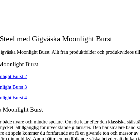
 Steel med Gigväska Moonlight Burst
gväska Moonlight Burst. Allt från produktbilder och produktvideos till
 Moonlight Burst
a Moonlight Burst
både nyare och mindre spelare. Om du letar efter den klassiska stålsträng
et lättillgänglig för utvecklande gitarrister. Den har smalare band som 
re att spela kommer du fortfarande att få en givande ton och massor a
föra din publiks! Ännu bättre en medföljande väska betyder att du kan 