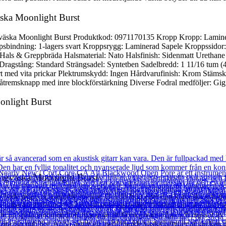
äska Moonlight Burst
gväska Moonlight Burst Produktkod: 0971170135 Kropp Kropp: Laminer
bindning: 1-lagers svart Kroppsrygg: Laminerad Sapele Kroppssidor
ar Hals & Greppbräda Halsmaterial: Nato Halsfinish: Sidenmatt Uretha
 Dragstång: Standard Strängsadel: Syntetben Sadelbredd: 1 11/16 tum (
art med vita prickar Plektrumskydd: Ingen Hårdvarufinish: Krom Stäm
tremsknapp med inre blockförstärkning Diverse Fodral medföljer: Gi
onlight Burst
Gigväska Moonlight Burst
både nyare och mindre spelare. Om du letar efter den klassiska stålsträng
et lättillgänglig för utvecklande gitarrister. Den har smalare band som 
re att spela kommer du fortfarande att få en givande ton och massor a
föra din publiks! Ännu bättre en medföljande väska betyder att du kan 