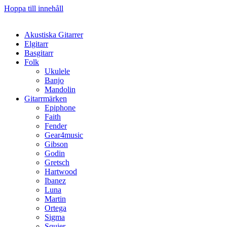
Hoppa till innehåll
Akustiska Gitarrer
Elgitarr
Basgitarr
Folk
Ukulele
Banjo
Mandolin
Gitarrmärken
Epiphone
Faith
Fender
Gear4music
Gibson
Godin
Gretsch
Hartwood
Ibanez
Luna
Martin
Ortega
Sigma
Squier