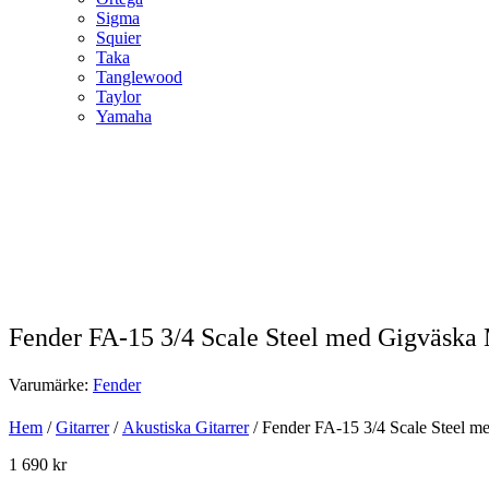
Sigma
Squier
Taka
Tanglewood
Taylor
Yamaha
Fender FA-15 3/4 Scale Steel med Gigväska 
Varumärke:
Fender
Hem
/
Gitarrer
/
Akustiska Gitarrer
/ Fender FA-15 3/4 Scale Steel m
1 690
kr