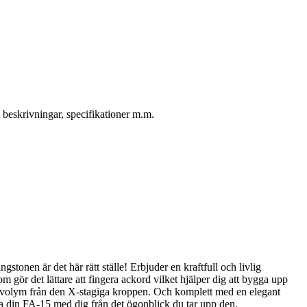
 beskrivningar, specifikationer m.m.
stonen är det här rätt ställe! Erbjuder en kraftfull och livlig
gör det lättare att fingera ackord vilket hjälper dig att bygga upp
v volym från den X-stagiga kroppen. Och komplett med en elegant
ta din FA-15 med dig från det ögonblick du tar upp den.