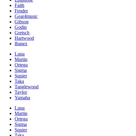
Faith
Fender
Gear4music
Gibson
Godin
Gretsch
Hartwood
Ibanez
Luna
Martin
Ortega
Sigma
Squier
Taka
Tanglewood
Taylor
Yamaha
Luna
Martin
Ortega
Sigma
Squier
Taka