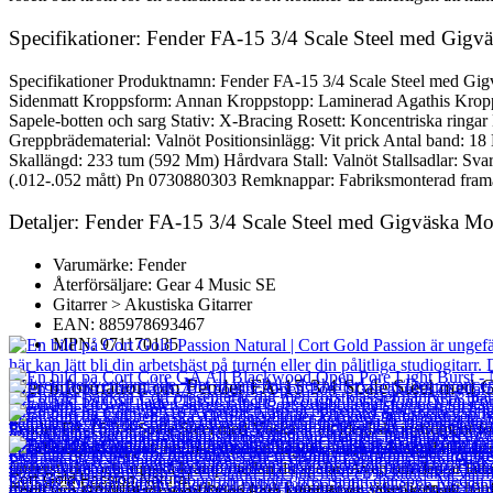
Specifikationer: Fender FA-15 3/4 Scale Steel med Gigv
Specifikationer Produktnamn: Fender FA-15 3/4 Scale Steel med Gi
Sidenmatt Kroppsform: Annan Kroppstopp: Laminerad Agathis Kropps
Sapele-botten och sarg Stativ: X-Bracing Rosett: Koncentriska ring
Greppbrädematerial: Valnöt Positionsinlägg: Vit prick Antal band: 18
Skallängd: 233 tum (592 Mm) Hårdvara Stall: Valnöt Stallsadlar: Sv
(.012-.052 mått) Pn 0730880303 Remknappar: Fabriksmonterad framå
Detaljer: Fender FA-15 3/4 Scale Steel med Gigväska Mo
Varumärke: Fender
Återförsäljare: Gear 4 Music SE
Gitarrer > Akustiska Gitarrer
EAN: 885978693467
MPN: 971170135
Mer information om Fender FA-15 3/4 Scale Steel med 
Fender FA-15 3/4 Scale Steel med Väska är ett idealiskt instrument för 
dreadnought-kroppsform men med en något kortare halslängd den är myck
fingerstyrka och minska kramp medan du spelar. Även om den är lätta
Cort Gold Passion Natural
rosett och krom för en sofistikerad look kommer du säkerligen att hän
Cort Core GA All Blackwood Open Pore Light Burst - Nearly New