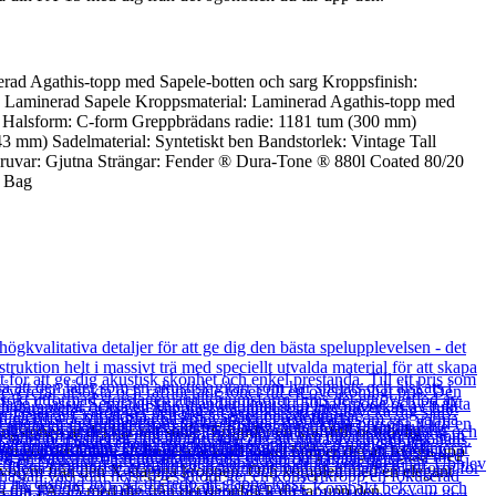
ad Agathis-topp med Sapele-botten och sarg Kroppsfinish:
: Laminerad Sapele Kroppsmaterial: Laminerad Agathis-topp med
ne Halsform: C-form Greppbrädans radie: 1181 tum (300 mm)
43 mm) Sadelmaterial: Syntetiskt ben Bandstorlek: Vintage Tall
skruvar: Gjutna Strängar: Fender ® Dura-Tone ® 880l Coated 80/20
g Bag
stonen är det här rätt ställe! Erbjuder en kraftfull och livlig
gör det lättare att fingera ackord vilket hjälper dig att bygga upp
v volym från den X-stagiga kroppen. Och komplett med en elegant
ta din FA-15 med dig från det ögonblick du tar upp den.