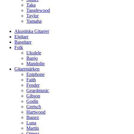
Taka
Tanglewood
Taylor
Yamaha
Akustiska Gitarrer
Elgitarr
Basgitarr
Folk
Ukulele
Banjo
Mandolin
Gitarrmärken
Epiphone
Faith
Fender
Gear4music
Gibson
Godin
Gretsch
Hartwood
Ibanez
Luna
Martin
Ortega