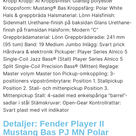
Kropp Kropp: Al Kroppsfinish: Glansig polyester
Kroppsform: Mustang® Bas Kroppsfärg: Polar White
Hals & greppbräda Halsmaterial: Lönn Halsfinish:
Sidenmatt Urethane-finish på baksidan Glans Urethane-
finish på framsidan Halsform: Modern ”C”
Greppbrädamaterial: Lönn Greppbräderadie: 241 mm
(95 tum) Band: 19 Medium Jumbo Inlägg: Svart prick
Hårdvara & elektronik Pickuper: Player Series Alnico 5
Single-Coil Jazz Bass® (Stall) Player Series Alnico 5
Split Single-Coil Precision Bass® (Mitten) Reglage:
Master volym Master ton Pickup-omkoppling: 3-
positioners vippströmbrytare: Position 1. Stallpickup
Position 2. Stall- och mittenpickup Position 3.
Mittenpickup Stall: 4-sadel med enkelspåriga ”barrel”-
sadlar i stål Stämskruvar: Open-Gear Kontrollrattar:
Svart plast med vit indikator
Detaljer: Fender Player II
Mustang Bas PJ MN Polar