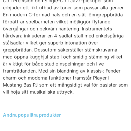
Coil Precision och Single-Coil Jazz-pickuper som
erbjuder ett rikt utbud av toner som passar alla genrer.
En modern C-formad hals och en slät lönngreppbräda
förbättrar spelbarheten vilket möjliggör flytande
övergångar och bekväm hantering. Instrumentets
hårdvara inkluderar en 4-sadlat stall med enkelspåriga
stålsadlar vilket ger superb intonation över
greppbrädan. Dessutom säkerställer stämskruvarna
med öppna kugghjul stabil och smidig stämning vilket
är viktigt för både studioinspelningar och live
framträdanden. Med sin blandning av klassisk Fender
charm och moderna funktioner framstår Player II
Mustang Bas PJ som ett mångsidigt val för basister som
vill höja sitt musikaliska uttryck.
Andra populära produkter