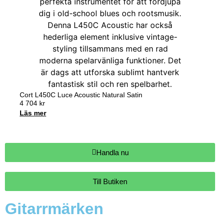
Cort L450C Luce Acoustic Natural Satin
4 704
kr
Läs mer
Handla nu
Till Butiken
Gitarrmärken