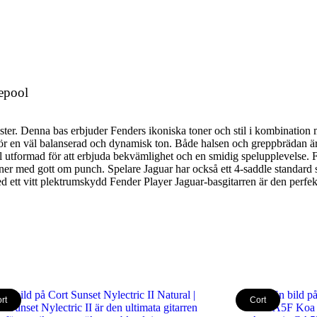
epool
ter. Denna bas erbjuder Fenders ikoniska toner och stil i kombination 
för en väl balanserad och dynamisk ton. Både halsen och greppbrädan är 
 utformad för att erbjuda bekvämlighet och en smidig spelupplevelse. F
er med gott om punch. Spelare Jaguar har också ett 4-saddle standard st
med ett vitt plektrumskydd Fender Player Jaguar-basgitarren är den perfek
rt
Cort