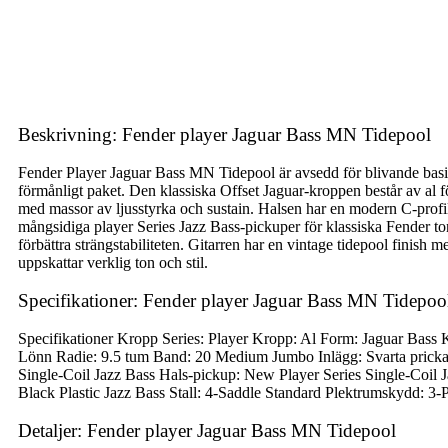
Beskrivning: Fender player Jaguar Bass MN Tidepool
Fender Player Jaguar Bass MN Tidepool är avsedd för blivande basis
förmånligt paket. Den klassiska Offset Jaguar-kroppen består av al 
med massor av ljusstyrka och sustain. Halsen har en modern C-profil
mångsidiga player Series Jazz Bass-pickuper för klassiska Fender ton
förbättra strängstabiliteten. Gitarren har en vintage tidepool finish 
uppskattar verklig ton och stil.
Specifikationer: Fender player Jaguar Bass MN Tidepoo
Specifikationer Kropp Series: Player Kropp: Al Form: Jaguar Bass
Lönn Radie: 9.5 tum Band: 20 Medium Jumbo Inlägg: Svarta prickar 
Single-Coil Jazz Bass Hals-pickup: New Player Series Single-Coil 
Black Plastic Jazz Bass Stall: 4-Saddle Standard Plektrumskydd: 3
Detaljer: Fender player Jaguar Bass MN Tidepool