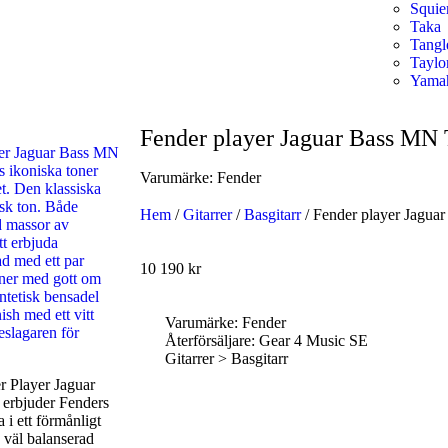
Squie
Taka
Tang
Taylo
Yama
Fender player Jaguar Bass MN 
Varumärke:
Fender
Hem
/
Gitarrer
/
Basgitarr
/ Fender player Jagua
10 190
kr
Varumärke: Fender
Återförsäljare: Gear 4 Music SE
Gitarrer > Basgitarr
Handla nu