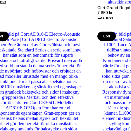
mer
Cort Grand Regal
7 850
kr
Läs mer
rt
Cort