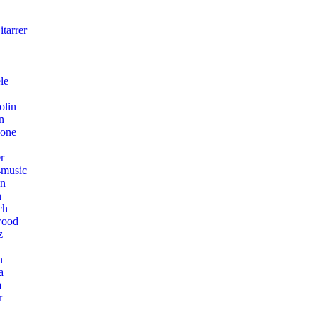
tarrer
le
olin
n
hone
r
music
on
n
ch
wood
z
n
a
a
r