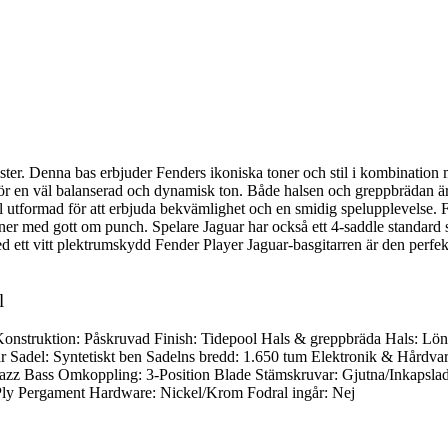
ter. Denna bas erbjuder Fenders ikoniska toner och stil i kombination 
för en väl balanserad och dynamisk ton. Både halsen och greppbrädan är 
 utformad för att erbjuda bekvämlighet och en smidig spelupplevelse. F
er med gott om punch. Spelare Jaguar har också ett 4-saddle standard st
med ett vitt plektrumskydd Fender Player Jaguar-basgitarren är den perfek
l
 Konstruktion: Påskruvad Finish: Tidepool Hals & greppbräda Hals: Lö
Sadel: Syntetiskt ben Sadelns bredd: 1.650 tum Elektronik & Hårdvar
Jazz Bass Omkoppling: 3-Position Blade Stämskruvar: Gjutna/Inkapslad
-Ply Pergament Hardware: Nickel/Krom Fodral ingår: Nej