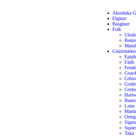
Akustiska Gi
Elgitarr
Basgitarr
Folk
Ukule
Banjo
Mand
Gitarrmärke
Epip
Faith
Fende
Gear4
Gibs
Godi
Grets
Hart
Ibane
Luna
Marti
Orteg
Sigm
Squie
Taka