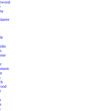
lewood
r
ha
tarrer
le
olin
n
hone
r
music
on
n
ch
wood
z
n
a
a