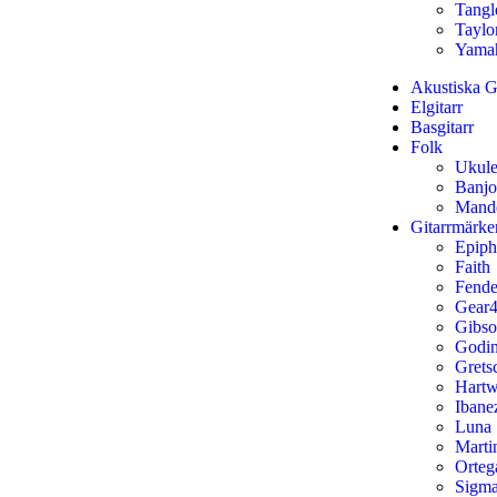
Tang
Taylo
Yama
Akustiska Gi
Elgitarr
Basgitarr
Folk
Ukule
Banjo
Mand
Gitarrmärke
Epip
Faith
Fende
Gear4
Gibs
Godi
Grets
Hart
Ibane
Luna
Marti
Orteg
Sigm