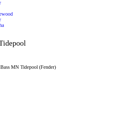
r
lewood
r
ha
Tidepool
r Bass MN Tidepool (Fender)