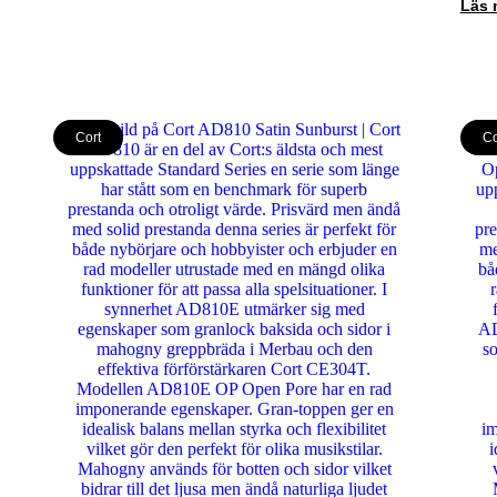
Läs 
Cort
Co