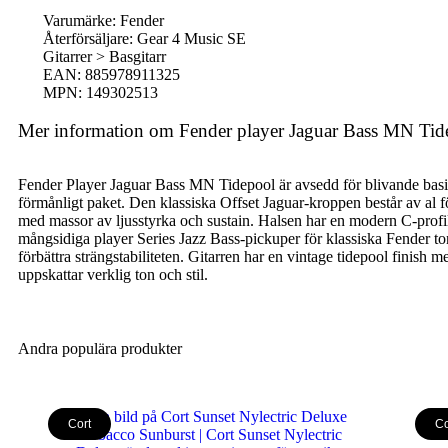
Varumärke: Fender
Återförsäljare: Gear 4 Music SE
Gitarrer > Basgitarr
EAN: 885978911325
MPN: 149302513
Mer information om Fender player Jaguar Bass MN Tid
Fender Player Jaguar Bass MN Tidepool är avsedd för blivande basis
förmånligt paket. Den klassiska Offset Jaguar-kroppen består av al 
med massor av ljusstyrka och sustain. Halsen har en modern C-profil
mångsidiga player Series Jazz Bass-pickuper för klassiska Fender ton
förbättra strängstabiliteten. Gitarren har en vintage tidepool finish 
uppskattar verklig ton och stil.
Andra populära produkter
Cort
Co