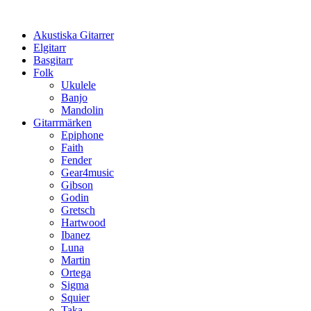
Hoppa
till
Akustiska Gitarrer
innehåll
Elgitarr
Basgitarr
Folk
Ukulele
Banjo
Mandolin
Gitarrmärken
Epiphone
Faith
Fender
Gear4music
Gibson
Godin
Gretsch
Hartwood
Ibanez
Luna
Martin
Ortega
Sigma
Squier
Taka