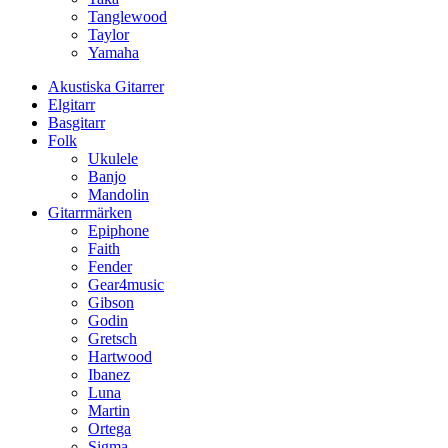
Tanglewood
Taylor
Yamaha
Akustiska Gitarrer
Elgitarr
Basgitarr
Folk
Ukulele
Banjo
Mandolin
Gitarrmärken
Epiphone
Faith
Fender
Gear4music
Gibson
Godin
Gretsch
Hartwood
Ibanez
Luna
Martin
Ortega
Sigma