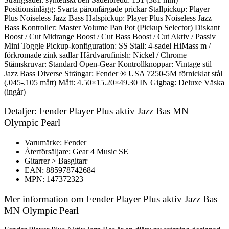
Positionsinlägg: Svarta päronfärgade prickar Stallpickup: Player
Plus Noiseless Jazz Bass Halspickup: Player Plus Noiseless Jazz
Bass Kontroller: Master Volume Pan Pot (Pickup Selector) Diskant
Boost / Cut Midrange Boost / Cut Bass Boost / Cut Aktiv / Passiv
Mini Toggle Pickup-konfiguration: SS Stall: 4-sadel HiMass m /
förkromade zink sadlar Hårdvarufinish: Nickel / Chrome
Stämskruvar: Standard Open-Gear Kontrollknoppar: Vintage stil
Jazz Bass Diverse Strängar: Fender ® USA 7250-5M förnicklat stål
(.045-.105 mått) Mått: 4.50×15.20×49.30 IN Gigbag: Deluxe Väska
(ingår)
Detaljer: Fender Player Plus aktiv Jazz Bas MN
Olympic Pearl
Varumärke: Fender
Återförsäljare: Gear 4 Music SE
Gitarrer > Basgitarr
EAN: 885978742684
MPN: 147372323
Mer information om Fender Player Plus aktiv Jazz Bas
MN Olympic Pearl