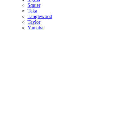
Squier
Taka
Tanglewood
Taylor
Yamaha