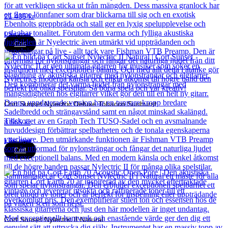
21 435
kr
Läs mer
Cort
Cort Sunset Nylectric Deluxe Tobacco Sunburst
8 565
kr
Läs mer
Cort
Cort Sunset Nylectric II Natural