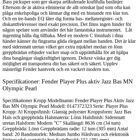
Bass pickuper som ger skarpa artikulerade kraftfulla baslinjer.
Eftersom de är aktiva eliminerar de allt oönskat ljud som ofta kan
plåga enkelspoliga och lämnar dig med en hisnande ren klar ton.
Och en tre-bands EQ låter dig forma bas- mellanregister- och
diskantfrekvenser med exakt precision. Det finns ingen hinder för
någon spelare som använder det här fantastiska instrumentet. Låt
ingenting hålla dig tillbaka. Med en modern C lönnhals i dina
händer känner du fingrarna glida elegant mellan banden. Det är klar
med sidenmatt uretan vilket ger extra mjukhet medan en lönn
greppbrädan erbjuder vacker snap och upprätthålla för att hjälpa
dina basgångar slagkraftighet igenom. Deluxe väska ger dig
möjlighet att transportera din bas säkert och säkert. Upplev
mästerligt Fender hantverk och en vackert modern ton.
Specifikationer: Fender Player Plus aktiv Jazz Bas MN
Olympic Pearl
Specifikationer Kropp Modellnamn: Fender Player Plus Aktiv Jazz
Bas MN Olympic Pearl Modell: 0147372323 Serie: Player Plus
Kropp: Al Kroppsfinish: Glansig polyester Kroppsform: Jazz Bas
Hals och greppbräda Halsmateria: Lönn Halsfinish: Sidenmatt
uretan Halsform: Modern ”C” Skallängd: 8636 cm (34 tum)
Greppbräda: Lönn Greppbrädans radie: 12 tum (305 mm) Antal
band: 20 Bandsstorlek: Medium Jumbo Hårdvara och elektronik
Strängsadel: syntetiskt ben Sadelbredd: 151 (381 mm)