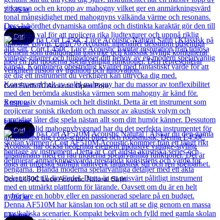
7 135
kr
Läs mer
Cort
Cort Earth 70 Acoustic Open Pore
3 990
kr
Läs mer
Cort
Cort L450C Luce Acoustic Natural Satin
4 704
kr
Läs mer