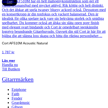
Cort
Cort AF510M Acoustic Natural
1 787
kr
Läs mer
Handla nu
Till Butiken
Gitarrmärken
Epiphone
Faith
Fender
Gear4music
Gibson