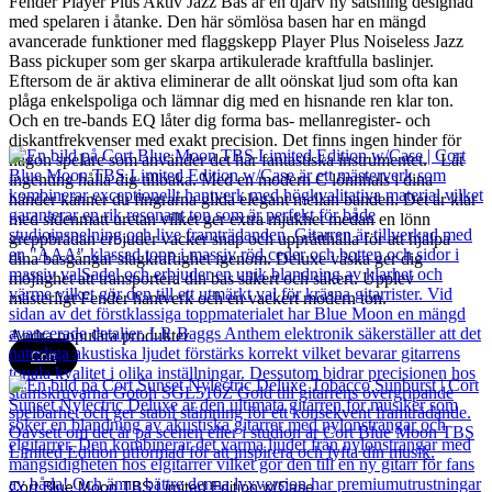
Fender Player Plus Aktiv Jazz Bas är en djärv ny satsning designad
med spelaren i åtanke. Den här sömlösa basen har en mängd
avancerade funktioner med flaggskepp Player Plus Noiseless Jazz
Bass pickuper som ger skarpa artikulerade kraftfulla baslinjer.
Eftersom de är aktiva eliminerar de allt oönskat ljud som ofta kan
plåga enkelspoliga och lämnar dig med en hisnande ren klar ton.
Och en tre-bands EQ låter dig forma bas- mellanregister- och
diskantfrekvenser med exakt precision. Det finns ingen hinder för
någon spelare som använder det här fantastiska instrumentet. Låt
ingenting hålla dig tillbaka. Med en modern C lönnhals i dina
händer känner du fingrarna glida elegant mellan banden. Det är klar
med sidenmatt uretan vilket ger extra mjukhet medan en lönn
greppbrädan erbjuder vacker snap och upprätthålla för att hjälpa
dina basgångar slagkraftighet igenom. Deluxe väska ger dig
möjlighet att transportera din bas säkert och säkert. Upplev
mästerligt Fender hantverk och en vackert modern ton.
Andra populära produkter
Cort
Cort Blue Moon TBS Limited Edition w/Case