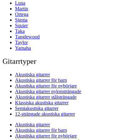
Luna
Martin
Ortega
Sigma
Squier
Taka
Tanglewood
Taylor
Yamaha
Gitarrtyper
Akustiska gitarrer
Akustiska gitarrer för barn
Akustiska gitarrer för nybörjare
Akustiska gitarrer nylonsträngade
Akustiska gitarrer stålsträngade
Klassiska akustiska gitarrer
Semiakustiska gitarrer
12-strängade akustiska gitarrer
Akustiska gitarrer
Akustiska gitarrer för barn
Akustiska gitarrer för nybörjare