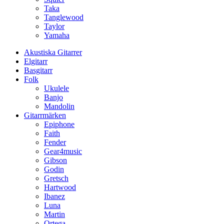
Taka
Tanglewood
Taylor
Yamaha
Akustiska Gitarrer
Elgitarr
Basgitarr
Folk
Ukulele
Banjo
Mandolin
Gitarrmärken
Epiphone
Faith
Fender
Gear4music
Gibson
Godin
Gretsch
Hartwood
Ibanez
Luna
Martin
Ortega