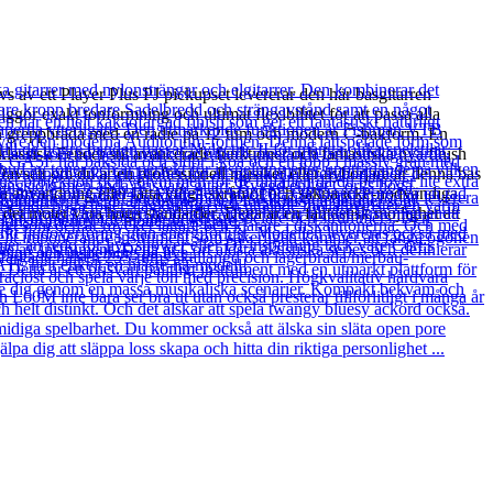
s av ett Player Plus PJ pickupset levererar den här basgitarren
gör exakt tonformning och ultimat flexibilitet för att passa alla
på en greppbräda med en radie på 12 tum och modern C-bakform. En
klassisk Fender stil avancerade funktioner och fantastiska nya finish
Oavsett om du är en professionell musiker eller nybörjare är denna bas
 på användning eller lätta ytliga skråmor och sakna icke-nödvändiga
 det möter våra höga standarder. Detta är en fantastisk möjlighet att