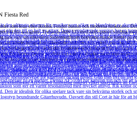
N Fiesta Red
ster som letar efter ikonisk Fender baston och moderna funktioner. Driv
erfekt för alla genre. Trebands aktiv EQ med aktiv/passiv växling möjlig
midig tack vare sin silkeslena Sidenmattfinish bekväma rullade kanter 
an 4-bults halsplattan säkerställer stabilitet och enkel justering. Med 
ta verktyget för att väcka din kreativitet och sticka ut från mängden. 
nästa nivå. Ex-Demo: Denna produkt kan vara ex-display ha mindre tecken
emål kontrolleras av vårt team av reparationstekniker för att försäkra att