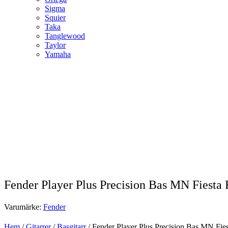
Sigma
Squier
Taka
Tanglewood
Taylor
Yamaha
Fender Player Plus Precision Bas MN Fiesta
Varumärke:
Fender
Hem
/
Gitarrer
/
Basgitarr
/ Fender Player Plus Precision Bas MN Fie