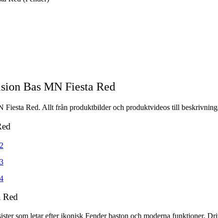
ision Bas MN Fiesta Red
Fiesta Red. Allt från produktbilder och produktvideos till beskrivning
Red
a Red
ster som letar efter ikonisk Fender baston och moderna funktioner. Driv