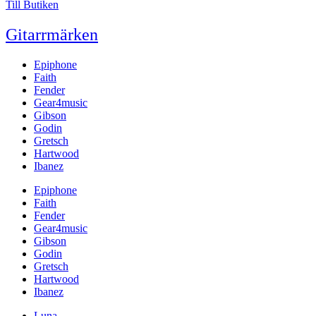
Till Butiken
Gitarrmärken
Epiphone
Faith
Fender
Gear4music
Gibson
Godin
Gretsch
Hartwood
Ibanez
Epiphone
Faith
Fender
Gear4music
Gibson
Godin
Gretsch
Hartwood
Ibanez
Luna