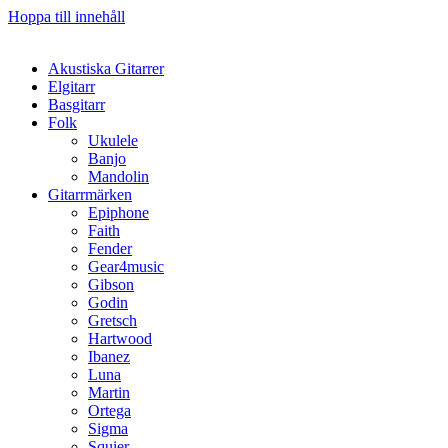
Hoppa till innehåll
Akustiska Gitarrer
Elgitarr
Basgitarr
Folk
Ukulele
Banjo
Mandolin
Gitarrmärken
Epiphone
Faith
Fender
Gear4music
Gibson
Godin
Gretsch
Hartwood
Ibanez
Luna
Martin
Ortega
Sigma
Squier