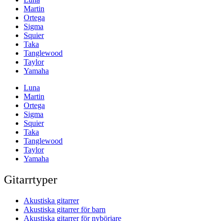
Martin
Ortega
Sigma
Squier
Taka
Tanglewood
Taylor
Yamaha
Luna
Martin
Ortega
Sigma
Squier
Taka
Tanglewood
Taylor
Yamaha
Gitarrtyper
Akustiska gitarrer
Akustiska gitarrer för barn
Akustiska gitarrer för nybörjare