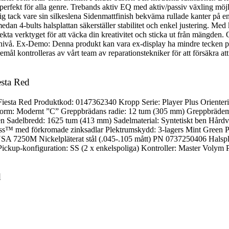
erfekt för alla genre. Trebands aktiv EQ med aktiv/passiv växling möjlig
midig tack vare sin silkeslena Sidenmattfinish bekväma rullade kanter 
an 4-bults halsplattan säkerställer stabilitet och enkel justering. Med 
ta verktyget för att väcka din kreativitet och sticka ut från mängden. 
nästa nivå. Ex-Demo: Denna produkt kan vara ex-display ha mindre tecken
emål kontrolleras av vårt team av reparationstekniker för att försäkra att
esta Red
Fiesta Red Produktkod: 0147362340 Kropp Serie: Player Plus Oriente
orm: Modernt ”C” Greppbrädans radie: 12 tum (305 mm) Greppbrädemate
en Sadelbredd: 1625 tum (413 mm) Sadelmaterial: Syntetiskt ben Hårdva
ss™ med förkromade zinksadlar Plektrumskydd: 3-lagers Mint Green Pi
 7250M Nickelpläterat stål (.045-.105 mått) PN 0737250406 Halsplatta
ckup-konfiguration: SS (2 x enkelspoliga) Kontroller: Master Volym P
d