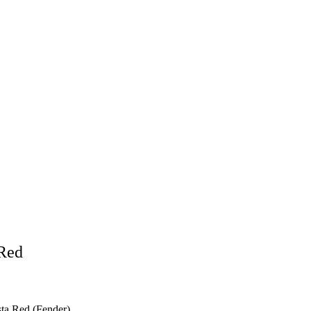
 Red
sta Red (Fender)