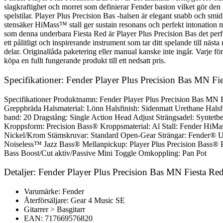
slagkraftighet och morret som definierar Fender baston vilket gör den p
spelstilar. Player Plus Precision Bas -halsen är elegant snabb och s
stensäker HiMass™ stall ger sustain resonans och perfekt intonation med
som denna underbara Fiesta Red är Player Plus Precision Bas det perfek
ett pålitligt och inspirerande instrument som tar ditt spelande till 
delar. Originallåda paketering eller manual kanske inte ingår. Varje för
köpa en fullt fungerande produkt till ett nedsatt pris.
Specifikationer: Fender Player Plus Precision Bas MN Fi
Specifikationer Produktnamn: Fender Player Plus Precision Bas MN 
Greppbräda Halsmaterial: Lönn Halsfinish: Sidenmatt Urethane Halsf
band: 20 Dragstång: Single Action Head Adjust Strängsadel: Syntetb
Kroppsform: Precision Bass® Kroppsmaterial: Al Stall: Fender HiMa
Nickel/Krom Stämskruvar: Standard Open-Gear Strängar: Fender® USA
Noiseless™ Jazz Bass® Mellanpickup: Player Plus Precision Bass® Pi
Bass Boost/Cut aktiv/Passive Mini Toggle Omkoppling: Pan Pot
Detaljer: Fender Player Plus Precision Bas MN Fiesta Re
Varumärke: Fender
Återförsäljare: Gear 4 Music SE
Gitarrer > Basgitarr
EAN: 717669576820