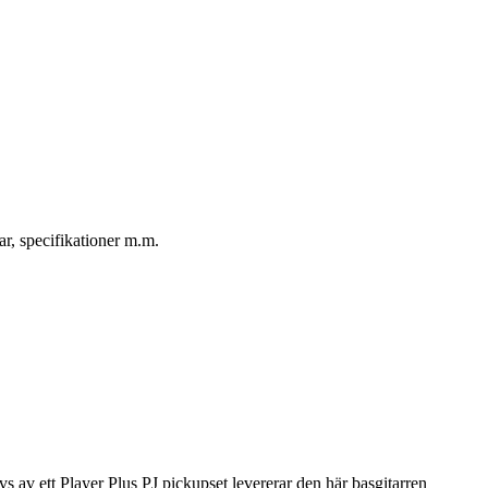
ar, specifikationer m.m.
s av ett Player Plus PJ pickupset levererar den här basgitarren