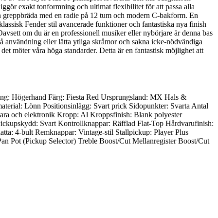
gör exakt tonformning och ultimat flexibilitet för att passa alla
på en greppbräda med en radie på 12 tum och modern C-bakform. En
klassisk Fender stil avancerade funktioner och fantastiska nya finish
Oavsett om du är en professionell musiker eller nybörjare är denna bas
 på användning eller lätta ytliga skråmor och sakna icke-nödvändiga
 det möter våra höga standarder. Detta är en fantastisk möjlighet att
ring: Högerhand Färg: Fiesta Red Ursprungsland: MX Hals &
rial: Lönn Positionsinlägg: Svart prick Sidopunkter: Svarta Antal
ra och elektronik Kropp: Al Kroppsfinish: Blank polyester
ckupskydd: Svart Kontrollknappar: Räfflad Flat-Top Hårdvarufinish:
: 4-bult Remknappar: Vintage-stil Stallpickup: Player Plus
an Pot (Pickup Selector) Treble Boost/Cut Mellanregister Boost/Cut