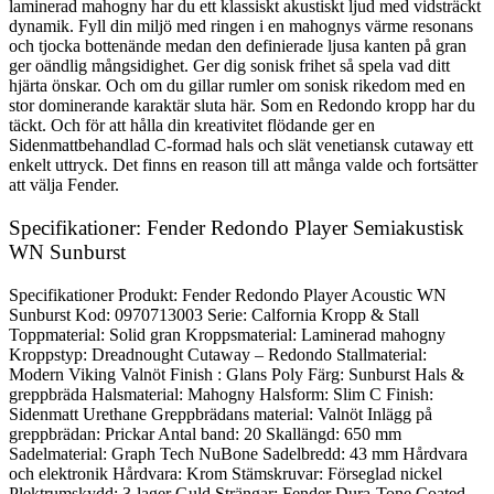
laminerad mahogny har du ett klassiskt akustiskt ljud med vidsträckt
dynamik. Fyll din miljö med ringen i en mahognys värme resonans
och tjocka bottenände medan den definierade ljusa kanten på gran
ger oändlig mångsidighet. Ger dig sonisk frihet så spela vad ditt
hjärta önskar. Och om du gillar rumler om sonisk rikedom med en
stor dominerande karaktär sluta här. Som en Redondo kropp har du
täckt. Och för att hålla din kreativitet flödande ger en
Sidenmattbehandlad C-formad hals och slät venetiansk cutaway ett
enkelt uttryck. Det finns en reason till att många valde och fortsätter
att välja Fender.
Specifikationer: Fender Redondo Player Semiakustisk
WN Sunburst
Specifikationer Produkt: Fender Redondo Player Acoustic WN
Sunburst Kod: 0970713003 Serie: Calfornia Kropp & Stall
Toppmaterial: Solid gran Kroppsmaterial: Laminerad mahogny
Kroppstyp: Dreadnought Cutaway – Redondo Stallmaterial:
Modern Viking Valnöt Finish : Glans Poly Färg: Sunburst Hals &
greppbräda Halsmaterial: Mahogny Halsform: Slim C Finish:
Sidenmatt Urethane Greppbrädans material: Valnöt Inlägg på
greppbrädan: Prickar Antal band: 20 Skallängd: 650 mm
Sadelmaterial: Graph Tech NuBone Sadelbredd: 43 mm Hårdvara
och elektronik Hårdvara: Krom Stämskruvar: Förseglad nickel
Plektrumskydd: 3-lager Guld Strängar: Fender Dura-Tone Coated