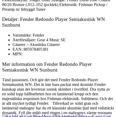
80/20 Bronze (.012-.052 tjocklek) Elektronik: Fishman Pickup /
Preamp m/ Inbyggd Tuner
Detaljer: Fender Redondo Player Semiakustisk WN
Sunburst
Varumärke: Fender
Återförsäljare: Gear 4 Music SE
Gitarrer > Akustiska Gitarrer
EAN: 885978405381
MPN:
Mer information om Fender Redondo Player
Semiakustisk WN Sunburst
Tänd passionen. Och gör det med Fender Redondo Player
Semiakustisk WN. Det är inte bara packat med ikoniskt Fender
kunskap utan det levererar sonisk skönhet i överflöd. Dra nytta av
en solid topp hållbarheten hos en laminerad kropp och den
majestätiska responsen hos Fishman elektronik. Sublimera. Och det
är allt mycket tydligt Fender. Tillverkad av solid gran och
laminerad mahogny har du ett klassiskt akustiskt ljud med vidsträckt
dynamik. Fyll din miljö med ringen i en mahognys värme resonans