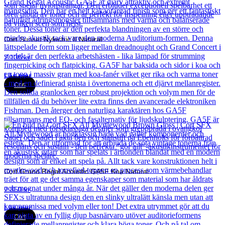
Cort Sunset Nylectric II Natural
7 135
kr
Läs mer
Cort
Cort Grand Regal Acoustic GA5F Koa Natural
7 850
kr
Läs mer
Cort