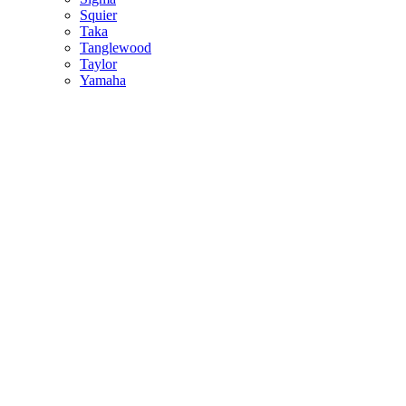
Squier
Taka
Tanglewood
Taylor
Yamaha