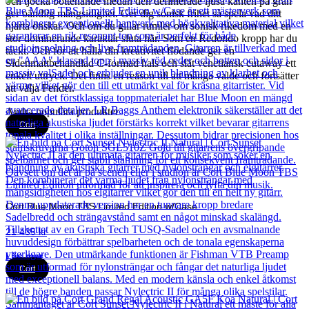
och tjocka bottenände medan den definierade ljusa kanten på gran
ger oändlig mångsidighet. Ger dig sonisk frihet så spela vad ditt
hjärta önskar. Och om du gillar rumler om sonisk rikedom med en
stor dominerande karaktär sluta här. Som en Redondo kropp har du
täckt. Och för att hålla din kreativitet flödande ger en
Sidenmattbehandlad C-formad hals och slät venetiansk cutaway ett
enkelt uttryck. Det finns en reason till att många valde och fortsätter
att välja Fender.
Andra populära produkter
Cort
Cort Blue Moon TBS Limited Edition w/Case
21 435
kr
Läs mer
Cort