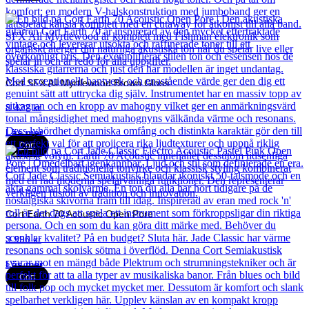
Cort SFX All Myrtlewood Brown Gloss
8 422
kr
Läs mer
Cort
Cort Earth 70 Acoustic Open Pore
3 990
kr
Läs mer
Cort