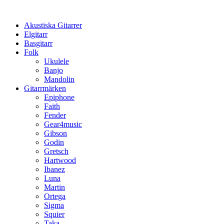
Hoppa
till
Akustiska Gitarrer
innehåll
Elgitarr
Basgitarr
Folk
Ukulele
Banjo
Mandolin
Gitarrmärken
Epiphone
Faith
Fender
Gear4music
Gibson
Godin
Gretsch
Hartwood
Ibanez
Luna
Martin
Ortega
Sigma
Squier
Taka