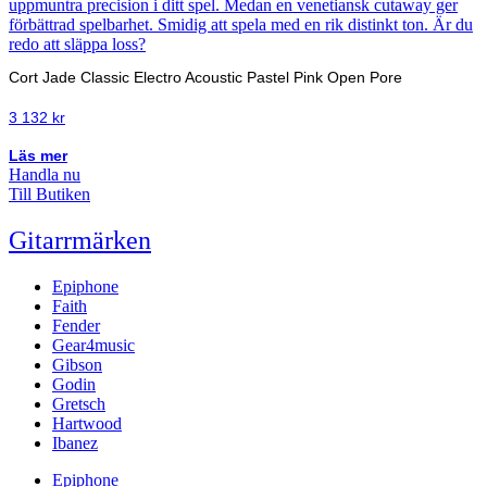
Cort Jade Classic Electro Acoustic Pastel Pink Open Pore
3 132
kr
Läs mer
Handla nu
Till Butiken
Gitarrmärken
Epiphone
Faith
Fender
Gear4music
Gibson
Godin
Gretsch
Hartwood
Ibanez
Epiphone