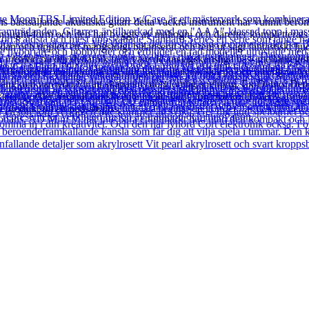
bästsäljande akustiska gitarr detta vackra instrument har vunnit beröm 
nought-form och den har byggts av mahogni och därefter kompletterats m
ädan och upplev ett mångsidigt balanserat och rent ut sagt fantastiskt 
realtid på din dynamik tack vare de anslagskänsliga bas- mellanregiste
dle-mikrofonen kommer ge ditt ljud fantastisk skärpa och otrolig volym
språng och var redo för att skapa en oförglömlig spelning. Ex-Demo: De
tering eller manual kanske inte ingår. Varje föremål kontrolleras av vår
produkt till ett nedsatt pris.