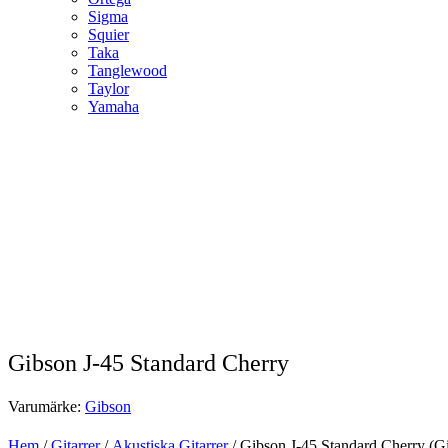
Sigma
Squier
Taka
Tanglewood
Taylor
Yamaha
Gibson J-45 Standard Cherry
Varumärke:
Gibson
Hem
/
Gitarrer
/
Akustiska Gitarrer
/ Gibson J-45 Standard Cherry (G