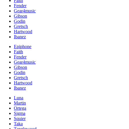
Faith
Fender
Gear4music
Gibson
Godin
Gretsch
Hartwood
Ibanez
Epiphone
Faith
Fender
Gear4music
Gibson
Godin
Gretsch
Hartwood
Ibanez
Luna
Martin
Ortega
Sigma
Squier
Taka
Tanglewood