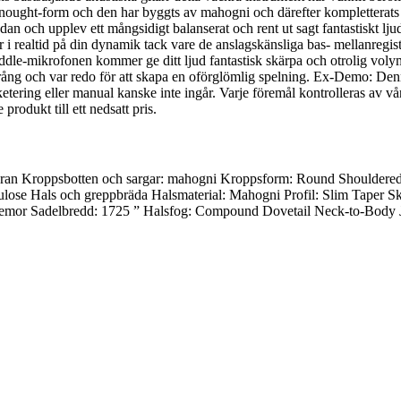
nought-form och den har byggts av mahogni och därefter kompletterats m
ädan och upplev ett mångsidigt balanserat och rent ut sagt fantastiskt 
realtid på din dynamik tack vare de anslagskänsliga bas- mellanregiste
dle-mikrofonen kommer ge ditt ljud fantastisk skärpa och otrolig volym
språng och var redo för att skapa en oförglömlig spelning. Ex-Demo: De
tering eller manual kanske inte ingår. Varje föremål kontrolleras av vår
produkt till ett nedsatt pris.
an Kroppsbotten och sargar: mahogni Kroppsform: Round Shouldered 
llulose Hals och greppbräda Halsmaterial: Mahogni Profil: Slim Taper 
pärlemor Sadelbredd: 1725 ” Halsfog: Compound Dovetail Neck-to-Body