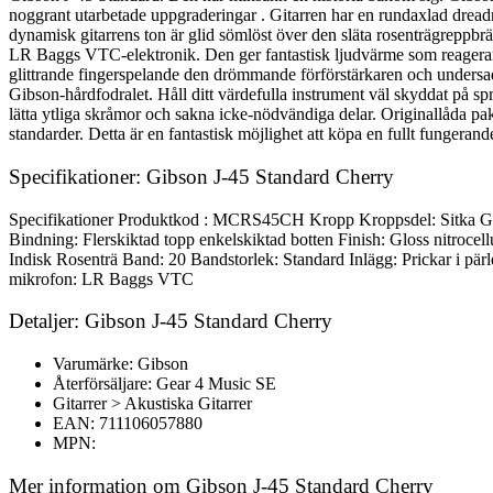
noggrant utarbetade uppgraderingar . Gitarren har en rundaxlad dread
dynamisk gitarrens ton är glid sömlöst över den släta rosenträgreppbr
LR Baggs VTC-elektronik. Den ger fantastisk ljudvärme som reagerar i 
glittrande fingerspelande den drömmande förförstärkaren och undersad
Gibson-hårdfodralet. Håll ditt värdefulla instrument väl skyddat på 
lätta ytliga skråmor och sakna icke-nödvändiga delar. Originallåda pake
standarder. Detta är en fantastisk möjlighet att köpa en fullt fungerande 
Specifikationer: Gibson J-45 Standard Cherry
Specifikationer Produktkod : MCRS45CH Kropp Kroppsdel: Sitka Gr
Bindning: Flerskiktad topp enkelskiktad botten Finish: Gloss nitroce
Indisk Rosenträ Band: 20 Bandstorlek: Standard Inlägg: Prickar i 
mikrofon: LR Baggs VTC
Detaljer: Gibson J-45 Standard Cherry
Varumärke: Gibson
Återförsäljare: Gear 4 Music SE
Gitarrer > Akustiska Gitarrer
EAN: 711106057880
MPN:
Mer information om Gibson J-45 Standard Cherry