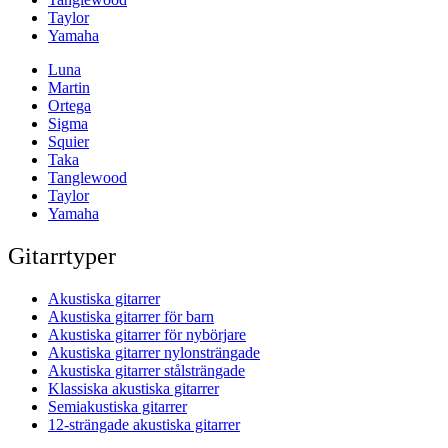
Taylor
Yamaha
Luna
Martin
Ortega
Sigma
Squier
Taka
Tanglewood
Taylor
Yamaha
Gitarrtyper
Akustiska gitarrer
Akustiska gitarrer för barn
Akustiska gitarrer för nybörjare
Akustiska gitarrer nylonsträngade
Akustiska gitarrer stålsträngade
Klassiska akustiska gitarrer
Semiakustiska gitarrer
12-strängade akustiska gitarrer