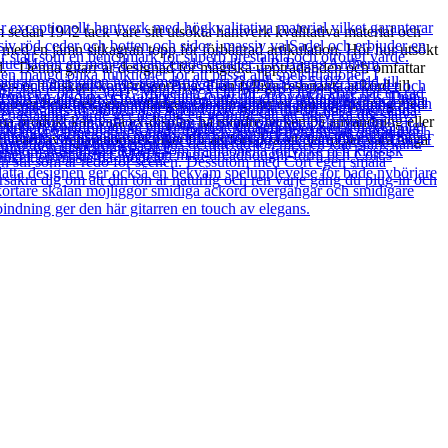
sedan 1942 tack vare sitt utsökta hantverk kvalitativa material och
ed en jämn sitkagran topp för förbättrad artikulation. Hör hur utsökt
ljud. Denna gitarr är designad för magiska uppträdanden och omfattar
r- och diskant kompressorerna. Från fylliga resonanta ackord till
 över hela frekvensomfånget. Ge din gitarr en pålitlig rustning med
nna produkt kan vara ex-display ha mindre tecken på användning eller
t team av reparationstekniker för att försäkra att det möter våra höga