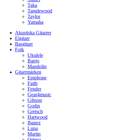
Taka
Tanglewood
Taylor
Yamaha
Akustiska Gitarrer
Elgitarr
Basgitarr
Folk
Ukulele
Banjo
Mandolin
Gitarrmärken
Epiphone
Faith
Fender
Gear4music
Gibson
Godin
Gretsch
Hartwood
Ibanez
Luna
Martin
Ortega