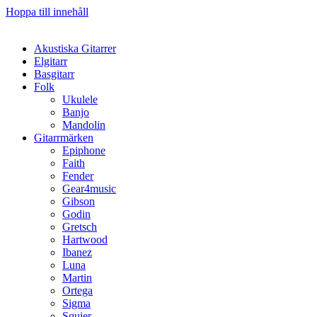
Hoppa till innehåll
Akustiska Gitarrer
Elgitarr
Basgitarr
Folk
Ukulele
Banjo
Mandolin
Gitarrmärken
Epiphone
Faith
Fender
Gear4music
Gibson
Godin
Gretsch
Hartwood
Ibanez
Luna
Martin
Ortega
Sigma
Squier