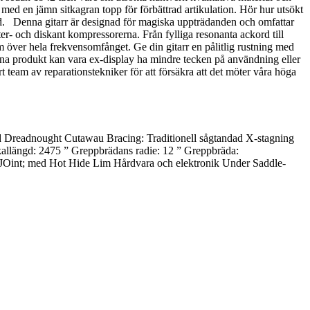
ed en jämn sitkagran topp för förbättrad artikulation. Hör hur utsökt
ljud. Denna gitarr är designad för magiska uppträdanden och omfattar
r- och diskant kompressorerna. Från fylliga resonanta ackord till
 över hela frekvensomfånget. Ge din gitarr en pålitlig rustning med
nna produkt kan vara ex-display ha mindre tecken på användning eller
t team av reparationstekniker för att försäkra att det möter våra höga
Dreadnought Cutawau Bracing: Traditionell sågtandad X-stagning
Skallängd: 2475 ” Greppbrädans radie: 12 ” Greppbräda:
 JOint; med Hot Hide Lim Hårdvara och elektronik Under Saddle-