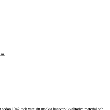
m.m.
sedan 1942 tack vare sitt utsökta hantverk kvalitativa material och