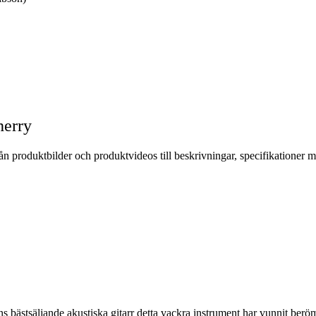
herry
ån produktbilder och produktvideos till beskrivningar, specifikationer 
bästsäljande akustiska gitarr detta vackra instrument har vunnit beröm 