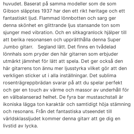
huvudet. Baserat på samma modeller som de som
Gibson släpptes 1937 har den ett rikt heritage och ett
fantastiskt ljud. Flammad lönnbotten och sarg ger
denna skönhet en glittrande ljus stansande ton som
sjunger med vibration. Och en sitkagranlock hjälper till
att berika resonansen och upprätthålla denna Super
Jumbo gitarr. Segland lätt. Det finns en tvådelad
lönnhals som pryder den här gitarren som erbjuder
utmärkt jämnhet för lätt att spela. Det ger också den
här gitarrens ton ännu mer ljusstyrka vilket gör att den
verkligen sticker ut i alla inställningar. Det sublima
rosenträgreppbrädan svarar på att du spelar perfekt
och ger en touch av värme och massor av underhåll för
en välbalanserad helhet. De fyra bar mustaschstall är
ikoniska lägga ton karaktär och samtidigt höja stämning
och resonans. Från det fantastiska utseendet till
världsklassljudet kommer denna gitarr att ge dig en
livstid av lycka.