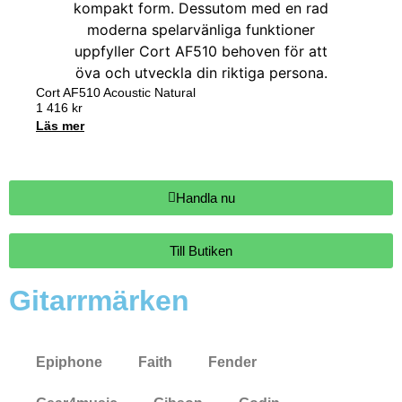
Cort AF510 Acoustic Natural
1 416
kr
Läs mer
Handla nu
Till Butiken
Gitarrmärken
Epiphone
Faith
Fender