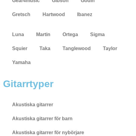
Gear4music
Gibson
Godin
Gretsch
Hartwood
Ibanez
Luna
Martin
Ortega
Sigma
Squier
Taka
Tanglewood
Taylor
Yamaha
Gitarrtyper
Akustiska gitarrer
Akustiska gitarrer för barn
Akustiska gitarrer för nybörjare