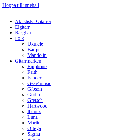
Hoppa till innehåll
Akustiska Gitarrer
Elgitarr
Basgitarr
Folk
Ukulele
Banjo
Mandolin
Gitarrmärken
Epiphone
Faith
Fender
Gear4music
Gibson
Godin
Gretsch
Hartwood
Ibanez
Luna
Martin
Ortega
Sigma
Squier