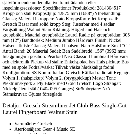
självförtroende under alla live framträdanden eller
inspelningssessioner. Specifikationer Produktkod: 2814304517
Kropp och stall Kroppsdjup: 42875 mm (1688″) Ytbehandling:
Glansig Material i kroppen: Nato Kroppsform: Jet Kroppsstil:
Gretsch Basar med solid kropp Steg: Justerbar med 4 sadlar
Färgsättning Walnut Stain Riktning: Högerhand Hals och
greppbräda Material greppbräda: Laurel Radie på greppbrädan: 305
mm (12″) Bandtorlek: Medium Jumbo Hårdvara Finish: Nickel
Halsens finish: Glansig Material i halsen: Nato Halsform: Smal ”C”
Antal Band: 20 Material Sadel: Ben Sadelbredd: 156″ (3962 mm)
Inläggningar i position: Pearloid Neo-Classic Thumbnail Hårdvara
och elektronik Pickup vid stalln: Enkelspolad bas Hals pickup: Bas
med en spole Fodral/väska: Tillval: väska hårdskaligt fodral
Konfiguration: SS Kontrollrattar: Gretsch Räfflad radioratt Reglage:
Volym 1. (halspickup) Volym 2. (bryggpickup) Master Tone
Plektrumskydd: 2-Ply Black med Gold Gretsch Logo Strängar:
Nickelpläterat stål (.040-.095 Gauges) Strömbrytare: N/A
Stämskruvar: Gjutna förseglade
Detaljer: Gretsch Streamliner Jet Club Bass Single-Cut
Laurel Fingerboard Walnut Stain
Varumärke: Gretsch
Återförsäljare: Gear 4 Music SE