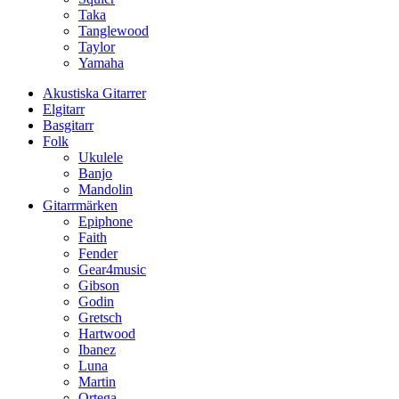
Taka
Tanglewood
Taylor
Yamaha
Akustiska Gitarrer
Elgitarr
Basgitarr
Folk
Ukulele
Banjo
Mandolin
Gitarrmärken
Epiphone
Faith
Fender
Gear4music
Gibson
Godin
Gretsch
Hartwood
Ibanez
Luna
Martin
Ortega