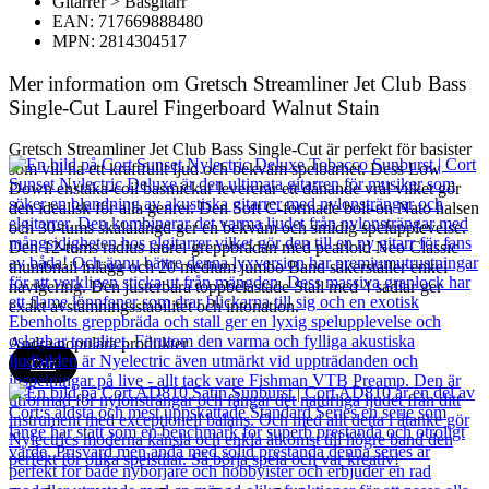
Gitarrer > Basgitarr
EAN: 717669888480
MPN: 2814304517
Mer information om Gretsch Streamliner Jet Club Bass
Single-Cut Laurel Fingerboard Walnut Stain
Gretsch Streamliner Jet Club Bass Single-Cut är perfekt för basister
som vill ha ett kraftfullt ljud och bekväm spelbarhet. Dess Low
Down enstaka-coil basmickar levererar ett dånande vrål vilket gör
den idealisk för alla genrer. Den Soft C-formade bolt-on Nato halsen
och 30-tums skalalängd ger en bekväm och smidig spelupplevelse.
Den 12-tums radius laurel greppbrädan med pearloid Neo Classic
thumbnail inlägg och 20 medium jumbo Band säkerställer enkel
navigering. Den justerbara toppbelastade Stall med 4 sadlar ger
exakt avstämningsstabilitet och intonation.
Andra populära produkter
Cort