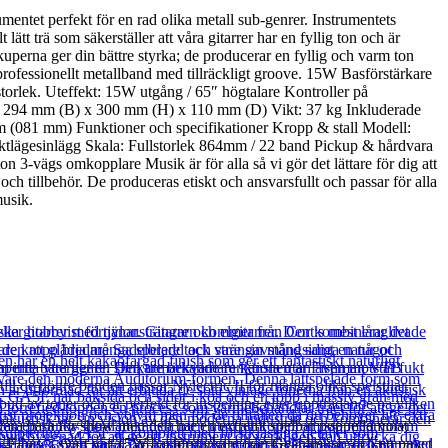
entet perfekt för en rad olika metall sub-genrer. Instrumentets
t trä som säkerställer att våra gitarrer har en fyllig ton och är
uperna ger din bättre styrka; de producerar en fyllig och varm ton
 professionellt metallband med tillräckligt groove. 15W Basförstärkare
 storlek. Uteffekt: 15W utgång / 65″ högtalare Kontroller på
ått: 294 mm (B) x 300 mm (H) x 110 mm (D) Vikt: 37 kg Inkluderade
rum (081 mm) Funktioner och specifikationer Kropp & stall Modell:
tlägesinlägg Skala: Fullstorlek 864mm / 22 band Pickup & hårdvara
vägs omkopplare Musik är för alla så vi gör det lättare för dig att
och tillbehör. De produceras etiskt och ansvarsfullt och passar för alla
musik.
 vara bara för show men den har en extremt spelbar poppellaminat
Elbas i svart vår 15W basförstärkare från Gear4music och ett paket