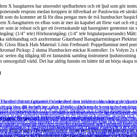
em X basgitarren har utseendet spelbarheten och ett ljud som gör instrum
erande respons medan kroppen är tillverkad av Paulownia ett särskilt lät
 allt som du kommer att få för dina pengar men de två humbucker baspick
lem X-basgitarren en elbas som är mer än kapabel att förse vart och ett
are som är robust och ger ett överraskande tajt basregister gentemot sin
ingång: (1/4″ tele) Hörlurarutgång: (1/4″ tele högtalarpasserande) M
mficka sidohandtag och axelremmar Gitarrband Bassgitarrsträngset Plekt
h: Gloss Black Hals Material: Lönn Fretboard: Poppellaminat med punk
omad Pickup: 2 slutna Humbucker-mickar Kontroller: 1x Volym 2x ton 3-
serien dig tillgång till en fantastisk samling instrument ljudutrustning 
omsorgsfull värld. Det har aldrig funnits en bättre tid att börja skapa 
t
rpaket Svart
h en stilig design. Du kanske kunde tro att detta instrument kommer att
a igen. Harlem X Elbaspaketet från Gear4music omfattar vår Harlem X 