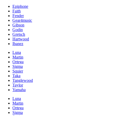
Epiphone
Faith
Fender
Gear4music
Gibson
Godin
Gretsch
Hartwood
Ibanez
Luna
Martin
Ortega
Sigma
Squier
Taka
Tanglewood
Taylor
Yamaha
Luna
Martin
Ortega
Sigma