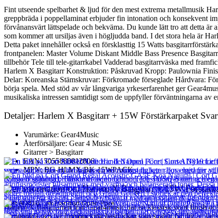
Fint utseende spelbarhet & ljud för den mest extrema metallmusik Harl
greppbräda i poppellaminat erbjuder fin intonation och konsekvent impon
förvånansvärt lättspelade och bekväma. Du kunde lätt tro att detta är
som kommer att ursiljas även i högljudda band. I det stora hela är Har
Detta paket innehåller också en försklasttig 15 Watts basgitarrförstärk
frontpanelen: Master Volume Diskant Middle Bass Presence Basgitarr
tillbehör Tele till tele-gitarrkabel Vadderad basgitarrväska med fra
Harlem X Basgitarr Konstruktion: Påskruvad Kropp: Paulownia Finis
Delar: Koreanska Stämskruvar: Förkromade förseglade Hårdvara: Förkr
börja spela. Med stöd av vår långvariga yrkeserfarenhet ger Gear4music 
musikaliska intressen samtidigt som de uppfyller förväntningarna av en 
Detaljer: Harlem X Basgitarr + 15W Förstärkarpaket Svar
Varumärke: Gear4Music
Återförsäljare: Gear 4 Music SE
Gitarrer > Basgitarr
EAN: 5055888812806
MPN: BG-HLMX-BK-15WPACK
Mer information om Harlem X Basgitarr + 15W Förstärka
Cort AD810 Left Handed Open Pore
Harlem X Basgitarren från Gear4music har en klassisk svart finish oc
greppbräda och två humbucking basmickar som snabbt får dig att tänk