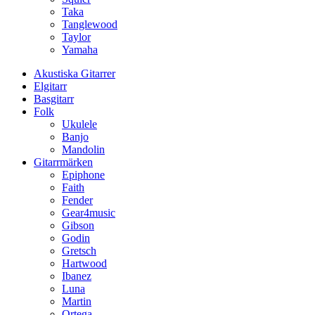
Taka
Tanglewood
Taylor
Yamaha
Akustiska Gitarrer
Elgitarr
Basgitarr
Folk
Ukulele
Banjo
Mandolin
Gitarrmärken
Epiphone
Faith
Fender
Gear4music
Gibson
Godin
Gretsch
Hartwood
Ibanez
Luna
Martin
Ortega