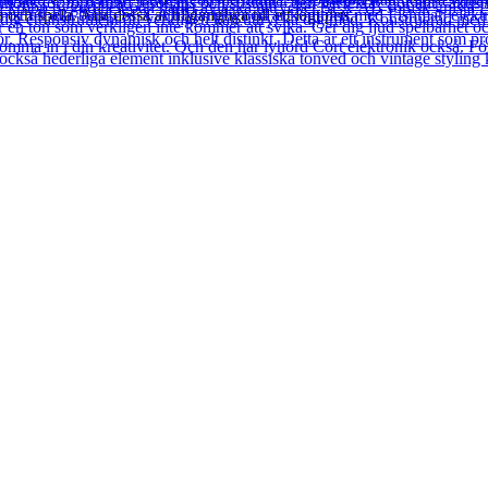
ch spela. Alla dessa är tillgängliga till ett lågt pris.