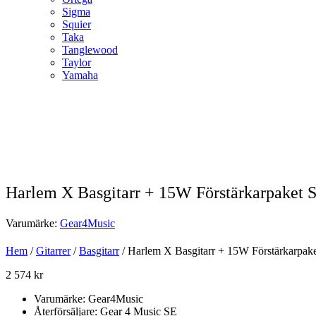
Sigma
Squier
Taka
Tanglewood
Taylor
Yamaha
Harlem X Basgitarr + 15W Förstärkarpaket S
Varumärke:
Gear4Music
Hem
/
Gitarrer
/
Basgitarr
/ Harlem X Basgitarr + 15W Förstärkarpake
2 574
kr
Varumärke: Gear4Music
Återförsäljare: Gear 4 Music SE