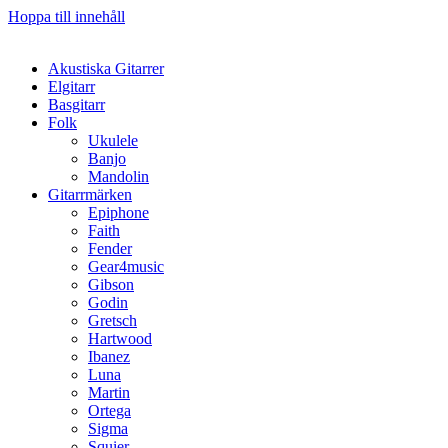
Hoppa till innehåll
Akustiska Gitarrer
Elgitarr
Basgitarr
Folk
Ukulele
Banjo
Mandolin
Gitarrmärken
Epiphone
Faith
Fender
Gear4music
Gibson
Godin
Gretsch
Hartwood
Ibanez
Luna
Martin
Ortega
Sigma
Squier