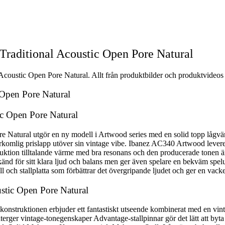
raditional Acoustic Open Pore Natural
oustic Open Pore Natural. Allt från produktbilder och produktvideos ti
 Open Pore Natural
c Open Pore Natural
atural utgör en ny modell i Artwood series med en solid topp lågvärme
överkomlig prislapp utöver sin vintage vibe. Ibanez AC340 Artwood leve
tion tilltalande värme med bra resonans och den producerade tonen är 
nd för sitt klara ljud och balans men ger även spelare en bekväm spel
l och stallplatta som förbättrar det övergripande ljudet och ger en vack
stic Open Pore Natural
onstruktionen erbjuder ett fantastiskt utseende kombinerat med en vint
erger vintage-tonegenskaper Advantage-stallpinnar gör det lätt att byta 