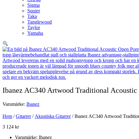
Sigma
Squier
Taka
Tanglewood
Taylor
Yamaha
Ibanez AC340 Artwood Traditional Acoustic
Varumärke:
Ibanez
Hem
/
Gitarrer
/
Akustiska Gitarrer
/ Ibanez AC340 Artwood Tradition
3 124
kr
Varumärke: Ibanez