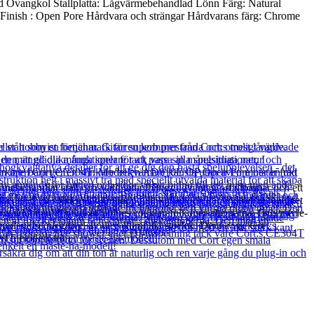
d Ovangkol Stallplatta: Lågvärmebehandlad Lönn Färg: Natural
Finish : Open Pore Hårdvara och strängar Hårdvarans färg: Chrome
behandlat stall och stallplatta Ibanez advantage-stallpinnar och ett
reras med en solid mahognytopp och kropp och har en kraftig tonalitet
väl lämpad för smooth blues country folk mer alternativa fingerstyle-
upplevelse på grund av dess kompakt storlek. Denna vackert
ert melodisk ton.