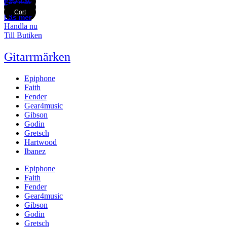
Cort
Läs mer
Cort
Cort
Läs mer
Handla nu
Till Butiken
Gitarrmärken
Epiphone
Faith
Fender
Gear4music
Gibson
Godin
Gretsch
Hartwood
Ibanez
Epiphone
Faith
Fender
Gear4music
Gibson
Godin
Gretsch