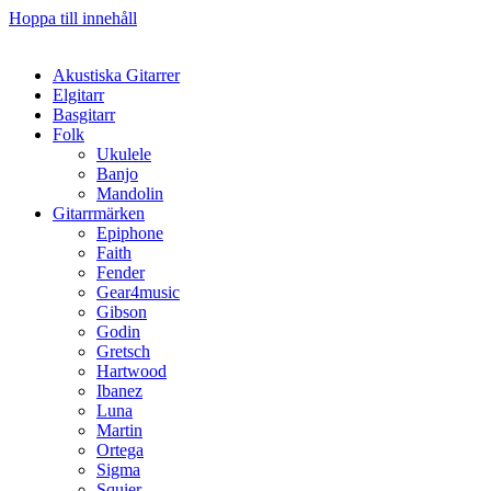
Hoppa till innehåll
Akustiska Gitarrer
Elgitarr
Basgitarr
Folk
Ukulele
Banjo
Mandolin
Gitarrmärken
Epiphone
Faith
Fender
Gear4music
Gibson
Godin
Gretsch
Hartwood
Ibanez
Luna
Martin
Ortega
Sigma
Squier