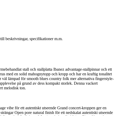
ll beskrivningar, specifikationer m.m.
behandlat stall och stallplatta Ibanez advantage-stallpinnar och ett
reras med en solid mahognytopp och kropp och har en kraftig tonalitet
väl lämpad för smooth blues country folk mer alternativa fingerstyle-
upplevelse på grund av dess kompakt storlek. Denna vackert
ert melodisk ton.
age vibe för ett autentiskt utseende Grand concert-kroppen ger en
strängar Open pore natural finish för ett nedskalat autentiskt utseende