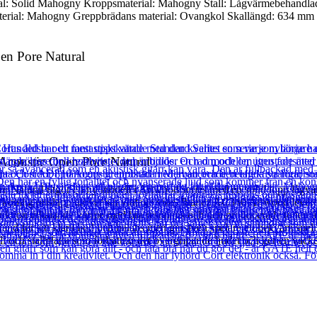
ial: Solid Mahogny Kroppsmaterial: Mahogny Stall: Lågvärmebehandla
terial: Mahogny Greppbrädans material: Ovangkol Skallängd: 634 mm 
en Pore Natural
Acoustic Open Pore Natural
atural utgör en ny modell i Artwood series med en solid topp lågvärme
överkomlig prislapp utöver sin vintage vibe. Ibanez AC340 Artwood leve
tion tilltalande värme med bra resonans och den producerade tonen är 
nd för sitt klara ljud och balans men ger även spelare en bekväm spel
l och stallplatta som förbättrar det övergripande ljudet och ger en vack