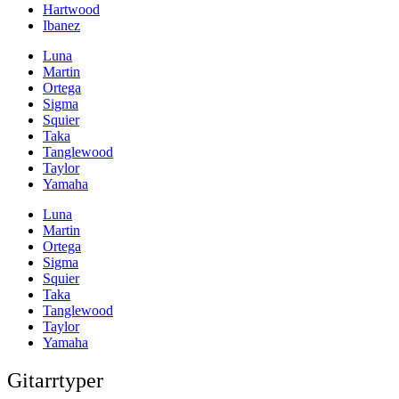
Hartwood
Ibanez
Luna
Martin
Ortega
Sigma
Squier
Taka
Tanglewood
Taylor
Yamaha
Luna
Martin
Ortega
Sigma
Squier
Taka
Tanglewood
Taylor
Yamaha
Gitarrtyper