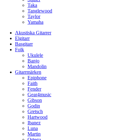
Taka
Tanglewood
Taylor
Yamaha
Akustiska Gitarrer
Elgitarr
Basgitarr
Folk
Ukulele
Banjo
Mandolin
Gitarrmärken
Epiphone
Faith
Fender
Gear4music
Gibson
Godin
Gretsch
Hartwood
Ibanez
Luna
Martin
Ortega