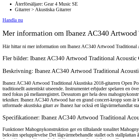
Återförsäljare: Gear 4 Music SE
Gitarrer > Akustiska Gitarrer
Handla nu
Mer information om Ibanez AC340 Artwood T
Här hittar ni mer information om Ibanez AC340 Artwood Traditional Ac
Fler bilder: Ibanez AC340 Artwood Traditional Acoustic
Beskrivning: Ibanez AC340 Artwood Traditional Acousti
Ibanez AC340 Artwood Traditional Akustiska 2018-gitarren Open Pore N
traditionellt autentiskt utseende. Instrumentet erbjuder spelaren en 
med fokus på mellanregistret. Dessutom ger hela dess mahognykonstruk
tekniker. Ibanez AC340 Artwood har en grand concert-kropp som är kä
utformade akustiska gitarr av Ibanez har också ett lågvärmehandlat stal
Specifikationer: Ibanez AC340 Artwood Traditional Acou
Funktioner Mahognykonstruktion ger en tilltalande tonalitet Mahognyk
bekväm spelupplevelse Det lågvärmebehandle stallet och stallplattan åt