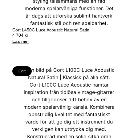
Cort L450C Luce Acoustic Natural Satin
4 704
kr
Läs mer
Cort