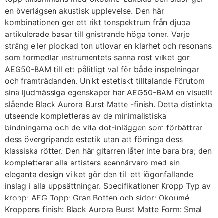
en överlägsen akustisk upplevelse. Den här
kombinationen ger ett rikt tonspektrum från djupa
artikulerade basar till gnistrande höga toner. Varje
sträng eller plockad ton utlovar en klarhet och resonans
som förmedlar instrumentets sanna röst vilket gör
AEG50-BAM till ett pålitligt val för både inspelningar
och framträdanden. Unikt estetiskt tilltalande Förutom
sina ljudmässiga egenskaper har AEG50-BAM en visuellt
slående Black Aurora Burst Matte -finish. Detta distinkta
utseende kompletteras av de minimalistiska
bindningarna och de vita dot-inläggen som förbättrar
dess övergripande estetik utan att förringa dess
klassiska rötter. Den här gitarren låter inte bara bra; den
kompletterar alla artisters scennärvaro med sin
eleganta design vilket gör den till ett iögonfallande
inslag i alla uppsättningar. Specifikationer Kropp Typ av
kropp: AEG Topp: Gran Botten och sidor: Okoumé
Kroppens finish: Black Aurora Burst Matte Form: Smal