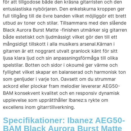
för att tillgodose både den kräsna gitarristen och den
entusiastiska nybörjaren. Den enkelskurna kroppen ger
full tillgång till de övre banden vilket möjliggör ett brett
utbud av toner och stilar. Tillsammans med den slående
Black Aurora Burst Matte -finishen utmärker sig gitarren
både estetiskt och ljudmässigt vilket gör den till ett
mångsidigt tillskott i alla musikers arsenal.Kärnan i
gitarren är ett noggrant utvalt granlock känt för sitt
ljusa klara ljud och sin anpassningsförmåga till olika
spelstilar. Botten och sidor i okoumé ger värme och
fyllighet vilket skapar en balanserad och harmonisk ton
som genljuder i varje ton. Oavsett om du strummar
ackord eller plockar fram melodier levererar AEG50-
BAM konsekvent kvalitet och en responsiv dynamisk
upplevelse som upprätthåller Ibanez:s rykte om
excellens inom gitarrtillverkning.
Specifikationer: Ibanez AEG50-
BAM Black Aurora Burst Matte