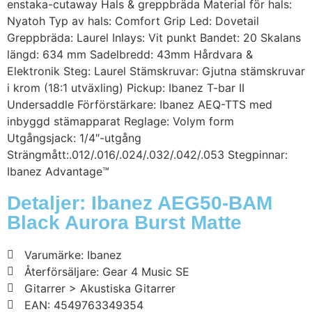
enstaka-cutaway Hals & greppbräda Material för hals:
Nyatoh Typ av hals: Comfort Grip Led: Dovetail
Greppbräda: Laurel Inlays: Vit punkt Bandet: 20 Skalans
längd: 634 mm Sadelbredd: 43mm Hårdvara &
Elektronik Steg: Laurel Stämskruvar: Gjutna stämskruvar
i krom (18:1 utväxling) Pickup: Ibanez T-bar II
Undersaddle Förförstärkare: Ibanez AEQ-TTS med
inbyggd stämapparat Reglage: Volym form
Utgångsjack: 1/4″-utgång
Strängmått:.012/.016/.024/.032/.042/.053 Stegpinnar:
Ibanez Advantage™
Detaljer: Ibanez AEG50-BAM
Black Aurora Burst Matte
Varumärke: Ibanez
Återförsäljare: Gear 4 Music SE
Gitarrer > Akustiska Gitarrer
EAN: 4549763349354