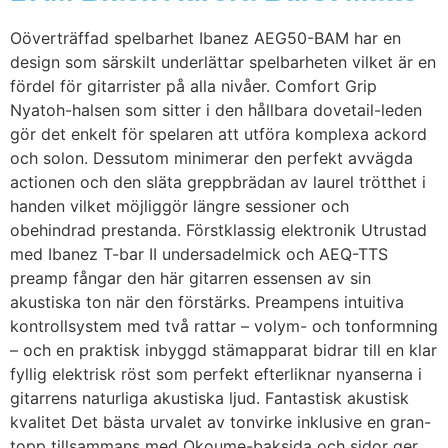
Oöverträffad spelbarhet Ibanez AEG50-BAM har en
design som särskilt underlättar spelbarheten vilket är en
fördel för gitarrister på alla nivåer. Comfort Grip
Nyatoh-halsen som sitter i den hållbara dovetail-leden
gör det enkelt för spelaren att utföra komplexa ackord
och solon. Dessutom minimerar den perfekt avvägda
actionen och den släta greppbrädan av laurel trötthet i
handen vilket möjliggör längre sessioner och
obehindrad prestanda. Förstklassig elektronik Utrustad
med Ibanez T-bar II undersadelmick och AEQ-TTS
preamp fångar den här gitarren essensen av sin
akustiska ton när den förstärks. Preampens intuitiva
kontrollsystem med två rattar – volym- och tonformning
– och en praktisk inbyggd stämapparat bidrar till en klar
fyllig elektrisk röst som perfekt efterliknar nyanserna i
gitarrens naturliga akustiska ljud. Fantastisk akustisk
kvalitet Det bästa urvalet av tonvirke inklusive en gran-
topp tillsammans med Okoume-baksida och sidor ger