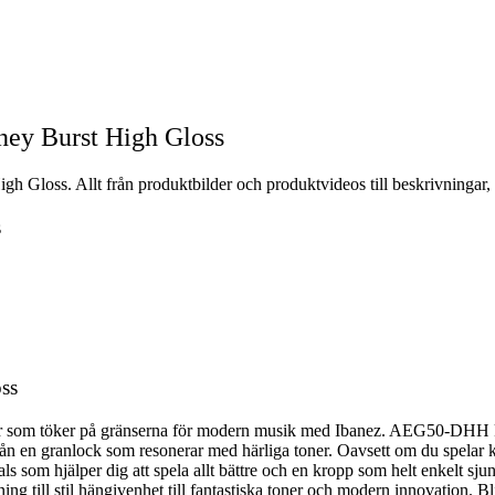
ey Burst High Gloss
 Gloss. Allt från produktbilder och produktvideos till beskrivningar, 
s
ss
ister som töker på gränserna för modern musik med Ibanez. AEG50-DHH k
 en granlock som resonerar med härliga toner. Oavsett om du spelar kän
 som hjälper dig att spela allt bättre och en kropp som helt enkelt sjun
ll stil hängivenhet till fantastiska toner och modern innovation. Bli 