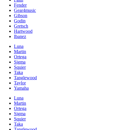
Fender
Gear4music
Gibson
Godin
Gretsch
Hartwood
Ibanez
Luna
Martin
Ortega
Sigma
Squier
Taka
Tanglewood
Taylor
Yamaha
Luna
Martin
Ortega
Sigma
Squier
Taka
Tanglewood