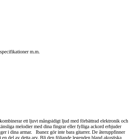
specifikationer m.m.
ombinerar ett ljuvt mångsidigt ljud med förbättrad elektronik och
sliga melodier med dina fingrar eller fylliga ackord erbjuder
ger i dina armar. Ibanez gör inte bara gitarrer. De återuppfinner
en del av detta arv. Bli den följande legenden bland akustiska