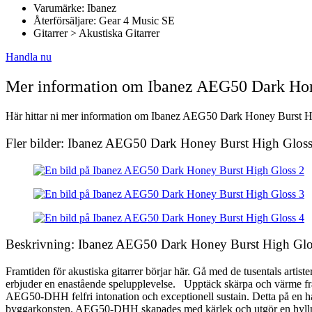
Varumärke: Ibanez
Återförsäljare: Gear 4 Music SE
Gitarrer > Akustiska Gitarrer
Handla nu
Mer information om Ibanez AEG50 Dark Hon
Här hittar ni mer information om Ibanez AEG50 Dark Honey Burst High
Fler bilder: Ibanez AEG50 Dark Honey Burst High Glos
Beskrivning: Ibanez AEG50 Dark Honey Burst High Glo
Framtiden för akustiska gitarrer börjar här. Gå med de tusentals art
erbjuder en enastående spelupplevelse. Upptäck skärpa och värme från
AEG50-DHH felfri intonation och exceptionell sustain. Detta på en hals
byggarkonsten. AEG50-DHH skapades med kärlek och utgör en hyllning ti