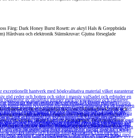
Gloss Färg: Dark Honey Burst Rosett: av akryl Hals & Greppbräda
mm) Hårdvara och elektronik Stämskruvar: Gjutna förseglade
ombinerar ett ljuvt mångsidigt ljud med förbättrad elektronik och
sliga melodier med dina fingrar eller fylliga ackord erbjuder
ger i dina armar. Ibanez gör inte bara gitarrer. De återuppfinner
en del av detta arv. Bli den följande legenden bland akustiska