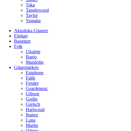
Taka
Tanglewood
Taylor
Yamaha
Akustiska Gitarrer
Elgitarr
Basgitarr
Folk
Ukulele
Banjo
Mandolin
Gitarrmärken
Epiphone
Faith
Fender
Gear4music
Gibson
Godin
Gretsch
Hartwood
Ibanez
Luna
Martin
Ortega