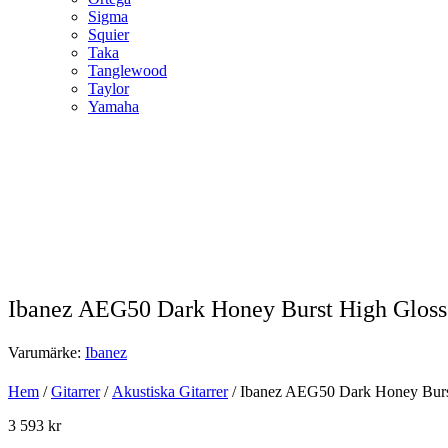
Sigma
Squier
Taka
Tanglewood
Taylor
Yamaha
Ibanez AEG50 Dark Honey Burst High Gloss
Varumärke:
Ibanez
Hem
/
Gitarrer
/
Akustiska Gitarrer
/ Ibanez AEG50 Dark Honey Burst
3 593
kr