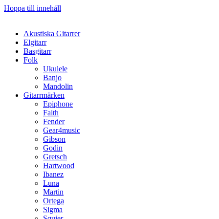
Hoppa till innehåll
Akustiska Gitarrer
Elgitarr
Basgitarr
Folk
Ukulele
Banjo
Mandolin
Gitarrmärken
Epiphone
Faith
Fender
Gear4music
Gibson
Godin
Gretsch
Hartwood
Ibanez
Luna
Martin
Ortega
Sigma
Squier