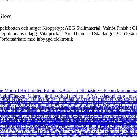
Gloss
apelebotten och sargar Kroppstyp: AEG Stallmaterial: Valnöt Finish : 
Greppbrädans inlägg: Vita prickar Antal band: 20 Skallängd: 25 ”(634
örförstärkare med inbyggd elektronik
igh Gloss
ister som töker på gränserna för modern musik med Ibanez. AEG50-DHH k
 en granlock som resonerar med härliga toner. Oavsett om du spelar kän
 som hjälper dig att spela allt bättre och en kropp som helt enkelt sjun
ll stil hängivenhet till fantastiska toner och modern innovation. Bli 