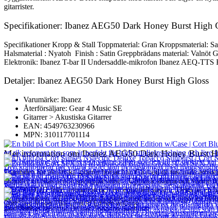
gitarrister.
Specifikationer: Ibanez AEG50 Dark Honey Burst High 
Specifikationer Kropp & Stall Toppmaterial: Gran Kroppsmaterial: S
Halsmaterial : Nyatoh Finish : Satin Greppbrädans material: Valnöt 
Elektronik: Ibanez T-bar II Undersaddle-mikrofon Ibanez AEQ-TTS F
Detaljer: Ibanez AEG50 Dark Honey Burst High Gloss
Varumärke: Ibanez
Återförsäljare: Gear 4 Music SE
Gitarrer > Akustiska Gitarrer
EAN: 4549763230966
MPN: 310117701114
Mer information om Ibanez AEG50 Dark Honey Burst H
Framtiden för akustiska gitarrer börjar här. Gå med de tusentals art
erbjuder en enastående spelupplevelse. Upptäck skärpa och värme från
AEG50-DHH felfri intonation och exceptionell sustain. Detta på en hals
byggarkonsten. AEG50-DHH skapades med kärlek och utgör en hyllning ti
Cort Blue Moon TBS Limited Edition w/Case
gitarrister.
Cort Sunset Nylectric Deluxe Tobacco Sunburst