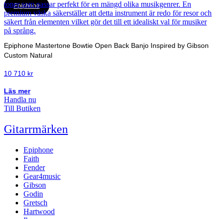
Epiphone
Epiphone Mastertone Bowtie Open Back Banjo Inspired by Gibson
Custom Natural
10 710
kr
Läs mer
Handla nu
Till Butiken
Gitarrmärken
Epiphone
Faith
Fender
Gear4music
Gibson
Godin
Gretsch
Hartwood