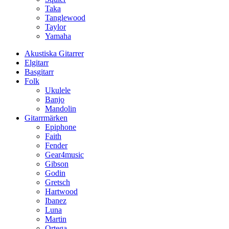
Taka
Tanglewood
Taylor
Yamaha
Akustiska Gitarrer
Elgitarr
Basgitarr
Folk
Ukulele
Banjo
Mandolin
Gitarrmärken
Epiphone
Faith
Fender
Gear4music
Gibson
Godin
Gretsch
Hartwood
Ibanez
Luna
Martin
Ortega