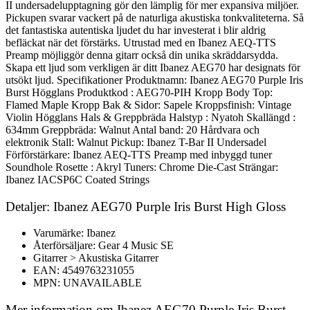
II undersadelupptagning gör den lämplig för mer expansiva miljöer.
Pickupen svarar vackert på de naturliga akustiska tonkvaliteterna. Så
det fantastiska autentiska ljudet du har investerat i blir aldrig
befläckat när det förstärks. Utrustad med en Ibanez AEQ-TTS
Preamp möjliggör denna gitarr också din unika skräddarsydda.
Skapa ett ljud som verkligen är ditt Ibanez AEG70 har designats för
utsökt ljud. Specifikationer Produktnamn: Ibanez AEG70 Purple Iris
Burst Högglans Produktkod : AEG70-PIH Kropp Body Top:
Flamed Maple Kropp Bak & Sidor: Sapele Kroppsfinish: Vintage
Violin Högglans Hals & Greppbräda Halstyp : Nyatoh Skallängd :
634mm Greppbräda: Walnut Antal band: 20 Hårdvara och
elektronik Stall: Walnut Pickup: Ibanez T-Bar II Undersadel
Förförstärkare: Ibanez AEQ-TTS Preamp med inbyggd tuner
Soundhole Rosette : Akryl Tuners: Chrome Die-Cast Strängar:
Ibanez IACSP6C Coated Strings
Detaljer: Ibanez AEG70 Purple Iris Burst High Gloss
Varumärke: Ibanez
Återförsäljare: Gear 4 Music SE
Gitarrer > Akustiska Gitarrer
EAN: 4549763231055
MPN: UNAVAILABLE
Mer information om Ibanez AEG70 Purple Iris Burst