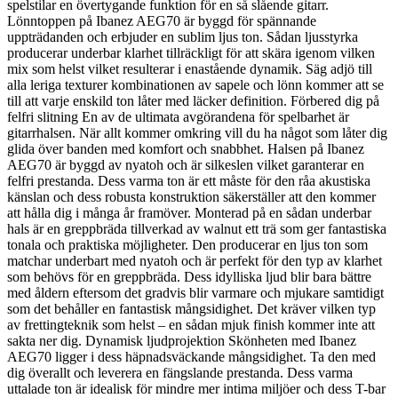
spelstilar en övertygande funktion för en så slående gitarr.
Lönntoppen på Ibanez AEG70 är byggd för spännande
uppträdanden och erbjuder en sublim ljus ton. Sådan ljusstyrka
producerar underbar klarhet tillräckligt för att skära igenom vilken
mix som helst vilket resulterar i enastående dynamik. Säg adjö till
alla leriga texturer kombinationen av sapele och lönn kommer att se
till att varje enskild ton låter med läcker definition. Förbered dig på
felfri slitning En av de ultimata avgörandena för spelbarhet är
gitarrhalsen. När allt kommer omkring vill du ha något som låter dig
glida över banden med komfort och snabbhet. Halsen på Ibanez
AEG70 är byggd av nyatoh och är silkeslen vilket garanterar en
felfri prestanda. Dess varma ton är ett måste för den råa akustiska
känslan och dess robusta konstruktion säkerställer att den kommer
att hålla dig i många år framöver. Monterad på en sådan underbar
hals är en greppbräda tillverkad av walnut ett trä som ger fantastiska
tonala och praktiska möjligheter. Den producerar en ljus ton som
matchar underbart med nyatoh och är perfekt för den typ av klarhet
som behövs för en greppbräda. Dess idylliska ljud blir bara bättre
med åldern eftersom det gradvis blir varmare och mjukare samtidigt
som det behåller en fantastisk mångsidighet. Det kräver vilken typ
av frettingteknik som helst – en sådan mjuk finish kommer inte att
sakta ner dig. Dynamisk ljudprojektion Skönheten med Ibanez
AEG70 ligger i dess häpnadsväckande mångsidighet. Ta den med
dig överallt och leverera en fängslande prestanda. Dess varma
uttalade ton är idealisk för mindre mer intima miljöer och dess T-bar