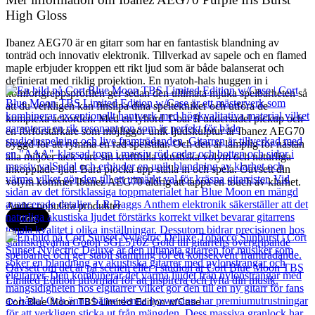
High Gloss
Ibanez AEG70 är en gitarr som har en fantastisk blandning av
tonträd och innovativ elektronik. Tillverkad av sapele och en flamed
maple erbjuder kroppen ett rikt ljud som är både balanserat och
definierat med riklig projektion. En nyatoh-hals huggen in i
komfortgreppsprofilen ger sedan den ultimata mjuka spelbarheten så
att du verkligen kan finslipa dina speltekniker och utföra de
komplexa ackorden. Med en lyhörd T-bar II undersadel pickup och
en förförstärkare som möjliggör unik ljudskulptur är Ibanez AEG70
byggd för att rymma en rad spelstilar. Och den är lämplig för nästan
alla miljöer tack vare sin kraftfulla akustiska volym och naturliga
inkopplade ljud. Bara plocka upp ställa in och spela. Oavsett din
volym kommer Ibanez AEG70 aldrig att tappa en touch av klarhet.
Andra populära produkter
Cort
Cort Blue Moon TBS Limited Edition w/Case