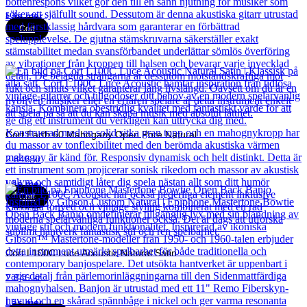
Läs mer
Cort
Cort Earth 60 Mahogany Open Pore Natural
2 846
kr
Läs mer
Cort
Cort L100C Luce Acoustic Natural Satin
2 846
kr
Läs mer