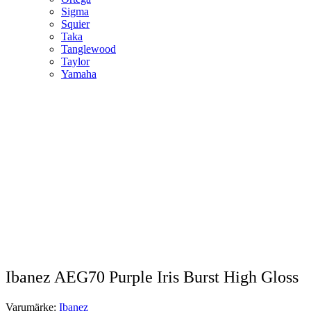
Sigma
Squier
Taka
Tanglewood
Taylor
Yamaha
Ibanez AEG70 Purple Iris Burst High Gloss
Varumärke:
Ibanez