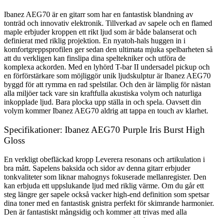
Ibanez AEG70 är en gitarr som har en fantastisk blandning av
tonträd och innovativ elektronik. Tillverkad av sapele och en flamed
maple erbjuder kroppen ett rikt ljud som är både balanserat och
definierat med riklig projektion. En nyatoh-hals huggen in i
komfortgreppsprofilen ger sedan den ultimata mjuka spelbarheten så
att du verkligen kan finslipa dina speltekniker och utföra de
komplexa ackorden. Med en lyhörd T-bar II undersadel pickup och
en förförstärkare som möjliggör unik ljudskulptur är Ibanez AEG70
byggd för att rymma en rad spelstilar. Och den är lämplig för nästan
alla miljöer tack vare sin kraftfulla akustiska volym och naturliga
inkopplade ljud. Bara plocka upp ställa in och spela. Oavsett din
volym kommer Ibanez AEG70 aldrig att tappa en touch av klarhet.
Specifikationer: Ibanez AEG70 Purple Iris Burst High
Gloss
En verkligt obefläckad kropp Leverera resonans och artikulation i
bra mått. Sapelens baksida och sidor av denna gitarr erbjuder
tonkvaliteter som liknar mahognys fokuserade mellanregister. Den
kan erbjuda ett uppslukande ljud med riklig värme. Om du går ett
steg längre ger sapele också vacker high-end definition som spetsar
dina toner med en fantastisk gnistra perfekt för skimrande harmonier.
Den är fantastiskt mångsidig och kommer att trivas med alla