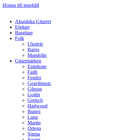
Hoppa till innehåll
Akustiska Gitarrer
Elgitarr
Basgitarr
Folk
Ukulele
Banjo
Mandolin
Gitarrmärken
Epiphone
Faith
Fender
Gear4music
Gibson
Godin
Gretsch
Hartwood
Ibanez
Luna
Martin
Ortega
Sigma
Squier