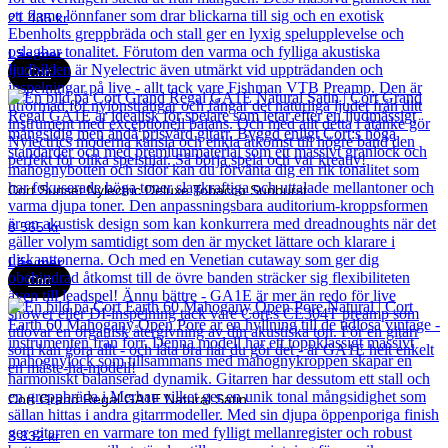
21 435
kr
Läs mer
Cort
Cort Sunset Nylectric Deluxe Tobacco Sunburst
8 565
kr
Läs mer
Cort
Cort Grand Regal GA1E Natural Satin
3 832
kr