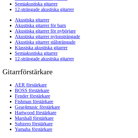
Semiakustiska gitarrer
12-strängade akustiska gitarrer
Akustiska gitarrer
Akustiska gitarrer för barn
Akustiska gitarrer för nybörjare
Akustiska gitarrer nylonsträngade
Akustiska gitarrer stålsträngade
Klassiska akustiska gitarrer
Semiakustiska gitarrer
12-strängade akustiska gitarrer
Gitarrförstärkare
AER förstärkare
BOSS förstärkare
Fender förstärkare
Fishman förstärkare
Gear4music förstärkare
Hartwood förstärkare
Marshall förstärkare
Subzero förstärkare
Yamaha förstärkare