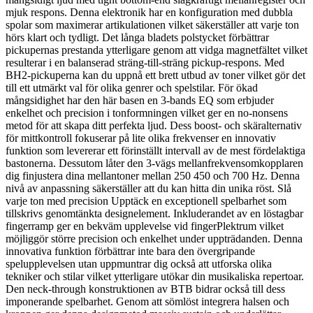
mjuk respons. Denna elektronik har en konfiguration med dubbla
spolar som maximerar artikulationen vilket säkerställer att varje ton
hörs klart och tydligt. Det långa bladets polstycket förbättrar
pickupernas prestanda ytterligare genom att vidga magnetfältet vilket
resulterar i en balanserad sträng-till-sträng pickup-respons. Med
BH2-pickuperna kan du uppnå ett brett utbud av toner vilket gör det
till ett utmärkt val för olika genrer och spelstilar. För ökad
mångsidighet har den här basen en 3-bands EQ som erbjuder
enkelhet och precision i tonformningen vilket ger en no-nonsens
metod för att skapa ditt perfekta ljud. Dess boost- och skäralternativ
för mittkontroll fokuserar på lite olika frekvenser en innovativ
funktion som levererar ett förinställt intervall av de mest fördelaktiga
bastonerna. Dessutom låter den 3-vägs mellanfrekvensomkopplaren
dig finjustera dina mellantoner mellan 250 450 och 700 Hz. Denna
nivå av anpassning säkerställer att du kan hitta din unika röst. Slå
varje ton med precision Upptäck en exceptionell spelbarhet som
tillskrivs genomtänkta designelement. Inkluderandet av en löstagbar
fingerramp ger en bekväm upplevelse vid fingerPlektrum vilket
möjliggör större precision och enkelhet under uppträdanden. Denna
innovativa funktion förbättrar inte bara den övergripande
spelupplevelsen utan uppmuntrar dig också att utforska olika
tekniker och stilar vilket ytterligare utökar din musikaliska repertoar.
Den neck-through konstruktionen av BTB bidrar också till dess
imponerande spelbarhet. Genom att sömlöst integrera halsen och