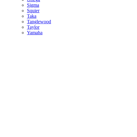
Sigma
Squier
Taka
Tanglewood
Taylor
Yamaha