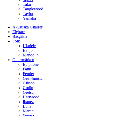
Taka
Tanglewood
Taylor
Yamaha
Akustiska Gitarrer
Elgitarr
Basgitarr
Folk
Ukulele
Banjo
Mandolin
Gitarrmärken
Epiphone
Faith
Fender
Gear4music
Gibson
Godin
Gretsch
Hartwood
Ibanez
Luna
Martin
Ortega