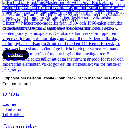
Cort Core GA All Blackwood Open Pore Light Burst - Nearly New
5 891
kr
Läs mer
Epiphone
Epiphone Mastertone Bowtie Open Back Banjo Inspired by Gibson
Custom Natural
10 710
kr
Läs mer
Handla nu
Till Butiken
Gitarrmärken