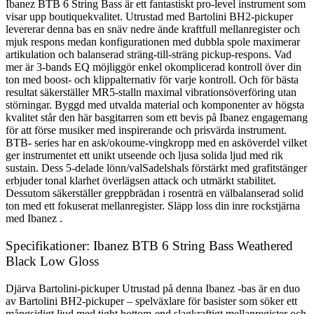
Ibanez BTB 6 String Bass är ett fantastiskt pro-level instrument som
visar upp boutiquekvalitet. Utrustad med Bartolini BH2-pickuper
levererar denna bas en snäv nedre ände kraftfull mellanregister och
mjuk respons medan konfigurationen med dubbla spole maximerar
artikulation och balanserad sträng-till-sträng pickup-respons. Vad
mer är 3-bands EQ möjliggör enkel okomplicerad kontroll över din
ton med boost- och klippalternativ för varje kontroll. Och för bästa
resultat säkerställer MR5-stalln maximal vibrationsöverföring utan
störningar. Byggd med utvalda material och komponenter av högsta
kvalitet står den här basgitarren som ett bevis på Ibanez engagemang
för att förse musiker med inspirerande och prisvärda instrument.
BTB- series har en ask/okoume-vingkropp med en asköverdel vilket
ger instrumentet ett unikt utseende och ljusa solida ljud med rik
sustain. Dess 5-delade lönn/valSadelshals förstärkt med grafitstänger
erbjuder tonal klarhet överlägsen attack och utmärkt stabilitet.
Dessutom säkerställer greppbrädan i rosenträ en välbalanserad solid
ton med ett fokuserat mellanregister. Släpp loss din inre rockstjärna
med Ibanez .
Specifikationer: Ibanez BTB 6 String Bass Weathered
Black Low Gloss
Djärva Bartolini-pickuper Utrustad på denna Ibanez -bas är en duo
av Bartolini BH2-pickuper – spelväxlare för basister som söker ett
mångsidigt ljud med tight bottom-end slagkraftigt mellanregister och