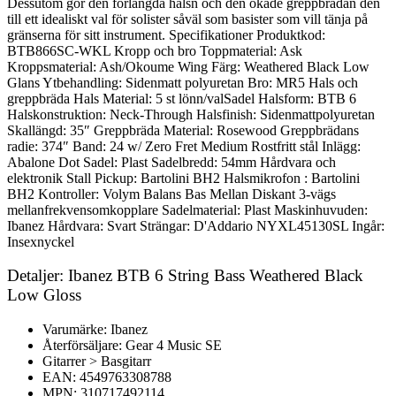
Dessutom gör den förlängda halsn och den ökade greppbrädan den
till ett idealiskt val för solister såväl som basister som vill tänja på
gränserna för sitt instrument. Specifikationer Produktkod:
BTB866SC-WKL Kropp och bro Toppmaterial: Ask
Kroppsmaterial: Ash/Okoume Wing Färg: Weathered Black Low
Glans Ytbehandling: Sidenmatt polyuretan Bro: MR5 Hals och
greppbräda Hals Material: 5 st lönn/valSadel Halsform: BTB 6
Halskonstruktion: Neck-Through Halsfinish: Sidenmattpolyuretan
Skallängd: 35″ Greppbräda Material: Rosewood Greppbrädans
radie: 374″ Band: 24 w/ Zero Fret Medium Rostfritt stål Inlägg:
Abalone Dot Sadel: Plast Sadelbredd: 54mm Hårdvara och
elektronik Stall Pickup: Bartolini BH2 Halsmikrofon : Bartolini
BH2 Kontroller: Volym Balans Bas Mellan Diskant 3-vägs
mellanfrekvensomkopplare Sadelmaterial: Plast Maskinhuvuden:
Ibanez Hårdvara: Svart Strängar: D'Addario NYXL45130SL Ingår:
Insexnyckel
Detaljer: Ibanez BTB 6 String Bass Weathered Black
Low Gloss
Varumärke: Ibanez
Återförsäljare: Gear 4 Music SE
Gitarrer > Basgitarr
EAN: 4549763308788
MPN: 310717492114