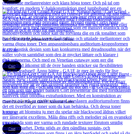
Cort SFX All Myrtlewood Brown Gloss
8 422
kr
Läs mer
Cort
Cort Grand Regal GA1E Natural Satin
3 832
kr
Läs mer
Cort