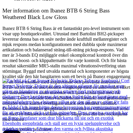
Mer information om Ibanez BTB 6 String Bass
Weathered Black Low Gloss
Ibanez BTB 6 String Bass är ett fantastiskt pro-level instrument som
visar upp boutiquekvalitet. Utrustad med Bartolini BH2-pickuper
levererar denna bas en snäv nedre ände kraftfull mellanregister och
mjuk respons medan konfigurationen med dubbla spole maximerar
artikulation och balanserad sträng-till-sträng pickup-respons. Vad
mer är 3-bands EQ möjliggör enkel okomplicerad kontroll över din
ton med boost- och klippalternativ för varje kontroll. Och för bästa
resultat säkerställer MR5-stalln maximal vibrationsöverföring utan
störningar. Byggd med utvalda material och komponenter av högsta
kvalitet står den här basgitarren som ett bevis på Ibanez engagemang
för att förse musiker med inspirerande och prisvärda instrument.
BTB- series har en ask/okoume-vingkropp med en asköverdel vilket
ger instrumentet ett unikt utseende och ljusa solida ljud med rik
sustain. Dess 5-delade lönn/valSadelshals förstärkt med grafitstänger
erbjuder tonal klarhet överlägsen attack och utmärkt stabilitet.
Dessutom säkerställer greppbrädan i rosenträ en välbalanserad solid
ton med ett fokuserat mellanregister. Släpp loss din inre rockstjärna
med Ibanez .
Andra populära produkter