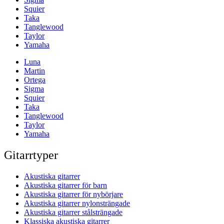
Squier
Taka
Tanglewood
Taylor
Yamaha
Luna
Martin
Ortega
Sigma
Squier
Taka
Tanglewood
Taylor
Yamaha
Gitarrtyper
Akustiska gitarrer
Akustiska gitarrer för barn
Akustiska gitarrer för nybörjare
Akustiska gitarrer nylonsträngade
Akustiska gitarrer stålsträngade
Klassiska akustiska gitarrer