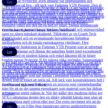
Cort
Cort Sunset Nylectric Deluxe Tobacco Sunburst
8 565
kr
Läs mer
Cort
Cort Sunset Nylectric II Black
7 135
kr
Läs mer
Cort