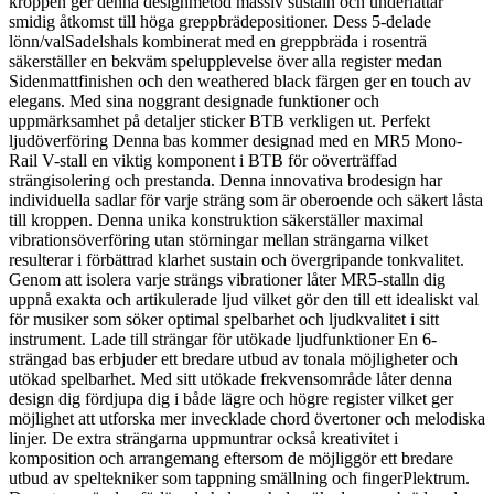
kroppen ger denna designmetod massiv sustain och underlättar
smidig åtkomst till höga greppbrädepositioner. Dess 5-delade
lönn/valSadelshals kombinerat med en greppbräda i rosenträ
säkerställer en bekväm spelupplevelse över alla register medan
Sidenmattfinishen och den weathered black färgen ger en touch av
elegans. Med sina noggrant designade funktioner och
uppmärksamhet på detaljer sticker BTB verkligen ut. Perfekt
ljudöverföring Denna bas kommer designad med en MR5 Mono-
Rail V-stall en viktig komponent i BTB för oöverträffad
strängisolering och prestanda. Denna innovativa brodesign har
individuella sadlar för varje sträng som är oberoende och säkert låsta
till kroppen. Denna unika konstruktion säkerställer maximal
vibrationsöverföring utan störningar mellan strängarna vilket
resulterar i förbättrad klarhet sustain och övergripande tonkvalitet.
Genom att isolera varje strängs vibrationer låter MR5-stalln dig
uppnå exakta och artikulerade ljud vilket gör den till ett idealiskt val
för musiker som söker optimal spelbarhet och ljudkvalitet i sitt
instrument. Lade till strängar för utökade ljudfunktioner En 6-
strängad bas erbjuder ett bredare utbud av tonala möjligheter och
utökad spelbarhet. Med sitt utökade frekvensområde låter denna
design dig fördjupa dig i både lägre och högre register vilket ger
möjlighet att utforska mer invecklade chord övertoner och melodiska
linjer. De extra strängarna uppmuntrar också kreativitet i
komposition och arrangemang eftersom de möjliggör ett bredare
utbud av speltekniker som tappning smällning och fingerPlektrum.