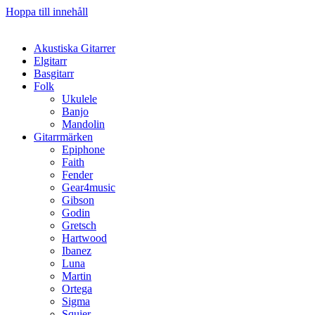
Hoppa till innehåll
Akustiska Gitarrer
Elgitarr
Basgitarr
Folk
Ukulele
Banjo
Mandolin
Gitarrmärken
Epiphone
Faith
Fender
Gear4music
Gibson
Godin
Gretsch
Hartwood
Ibanez
Luna
Martin
Ortega
Sigma
Squier