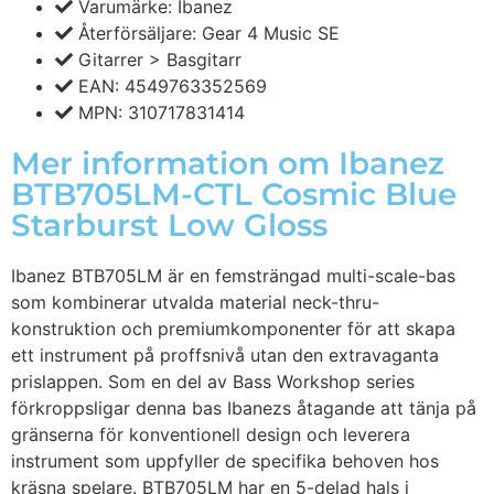
Varumärke: Ibanez
Återförsäljare: Gear 4 Music SE
Gitarrer > Basgitarr
EAN: 4549763352569
MPN: 310717831414
Mer information om Ibanez
BTB705LM-CTL Cosmic Blue
Starburst Low Gloss
Ibanez BTB705LM är en femsträngad multi-scale-bas
som kombinerar utvalda material neck-thru-
konstruktion och premiumkomponenter för att skapa
ett instrument på proffsnivå utan den extravaganta
prislappen. Som en del av Bass Workshop series
förkroppsligar denna bas Ibanezs åtagande att tänja på
gränserna för konventionell design och leverera
instrument som uppfyller de specifika behoven hos
kräsna spelare. BTB705LM har en 5-delad hals i