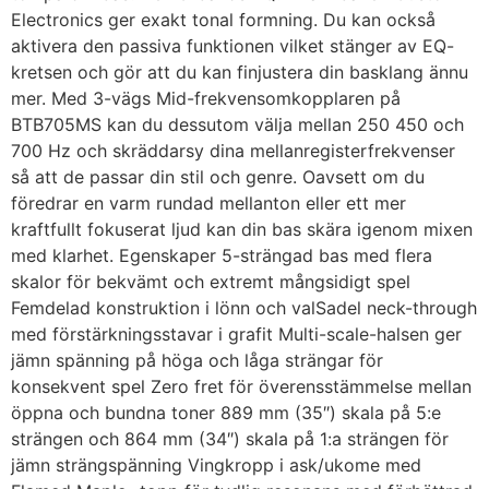
Electronics ger exakt tonal formning. Du kan också
aktivera den passiva funktionen vilket stänger av EQ-
kretsen och gör att du kan finjustera din basklang ännu
mer. Med 3-vägs Mid-frekvensomkopplaren på
BTB705MS kan du dessutom välja mellan 250 450 och
700 Hz och skräddarsy dina mellanregisterfrekvenser
så att de passar din stil och genre. Oavsett om du
föredrar en varm rundad mellanton eller ett mer
kraftfullt fokuserat ljud kan din bas skära igenom mixen
med klarhet. Egenskaper 5-strängad bas med flera
skalor för bekvämt och extremt mångsidigt spel
Femdelad konstruktion i lönn och valSadel neck-through
med förstärkningsstavar i grafit Multi-scale-halsen ger
jämn spänning på höga och låga strängar för
konsekvent spel Zero fret för överensstämmelse mellan
öppna och bundna toner 889 mm (35″) skala på 5:e
strängen och 864 mm (34″) skala på 1:a strängen för
jämn strängspänning Vingkropp i ask/ukome med