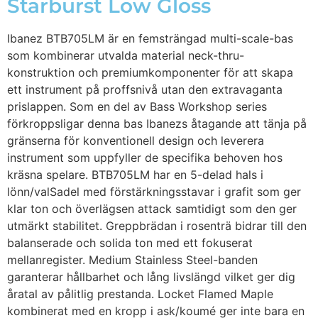
Starburst Low Gloss
Ibanez BTB705LM är en femsträngad multi-scale-bas
som kombinerar utvalda material neck-thru-
konstruktion och premiumkomponenter för att skapa
ett instrument på proffsnivå utan den extravaganta
prislappen. Som en del av Bass Workshop series
förkroppsligar denna bas Ibanezs åtagande att tänja på
gränserna för konventionell design och leverera
instrument som uppfyller de specifika behoven hos
kräsna spelare. BTB705LM har en 5-delad hals i
lönn/valSadel med förstärkningsstavar i grafit som ger
klar ton och överlägsen attack samtidigt som den ger
utmärkt stabilitet. Greppbrädan i rosenträ bidrar till den
balanserade och solida ton med ett fokuserat
mellanregister. Medium Stainless Steel-banden
garanterar hållbarhet och lång livslängd vilket ger dig
åratal av pålitlig prestanda. Locket Flamed Maple
kombinerat med en kropp i ask/koumé ger inte bara en