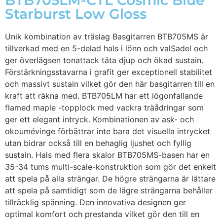
BTB705LM-CTL Cosmic Blue
Starburst Low Gloss
Unik kombination av träslag Basgitarren BTB705MS är
tillverkad med en 5-delad hals i lönn och valSadel och
ger överlägsen tonattack täta djup och ökad sustain.
Förstärkningsstavarna i grafit ger exceptionell stabilitet
och massivt sustain vilket gör den här basgitarren till en
kraft att räkna med. BTB705LM har ett iögonfallande
flamed maple -topplock med vackra träådringar som
ger ett elegant intryck. Kombinationen av ask- och
okoumévinge förbättrar inte bara det visuella intrycket
utan bidrar också till en behaglig ljushet och fyllig
sustain. Hals med flera skalor BTB705MS-basen har en
35-34 tums multi-scale-konstruktion som gör det enkelt
att spela på alla strängar. De högre strängarna är lättare
att spela på samtidigt som de lägre strängarna behåller
tillräcklig spänning. Den innovativa designen ger
optimal komfort och prestanda vilket gör den till en