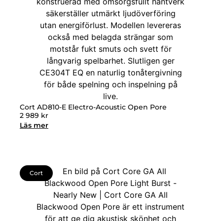
Cort AD810-E Electro-Acoustic Open Pore
2 989
kr
Läs mer
Cort