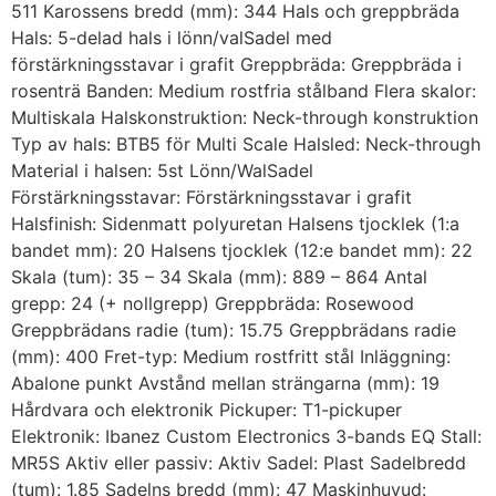
511 Karossens bredd (mm): 344 Hals och greppbräda
Hals: 5-delad hals i lönn/valSadel med
förstärkningsstavar i grafit Greppbräda: Greppbräda i
rosenträ Banden: Medium rostfria stålband Flera skalor:
Multiskala Halskonstruktion: Neck-through konstruktion
Typ av hals: BTB5 för Multi Scale Halsled: Neck-through
Material i halsen: 5st Lönn/WalSadel
Förstärkningsstavar: Förstärkningsstavar i grafit
Halsfinish: Sidenmatt polyuretan Halsens tjocklek (1:a
bandet mm): 20 Halsens tjocklek (12:e bandet mm): 22
Skala (tum): 35 – 34 Skala (mm): 889 – 864 Antal
grepp: 24 (+ nollgrepp) Greppbräda: Rosewood
Greppbrädans radie (tum): 15.75 Greppbrädans radie
(mm): 400 Fret-typ: Medium rostfritt stål Inläggning:
Abalone punkt Avstånd mellan strängarna (mm): 19
Hårdvara och elektronik Pickuper: T1-pickuper
Elektronik: Ibanez Custom Electronics 3-bands EQ Stall:
MR5S Aktiv eller passiv: Aktiv Sadel: Plast Sadelbredd
(tum): 1.85 Sadelns bredd (mm): 47 Maskinhuvud: