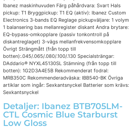
Ibanez maskinhuvuden Färg påhårdvara: Svart Hals
pickup: T1 Bryggpickup: T1 EQ (aktiv): Ibanez Custom
Electronics 3-bands EQ Reglage pickupväljare: 1 volym
1 balansering bas mellanregister diskant Andra brytare:
EQ-bypass-omkopplare (passiv tonkontroll på
diskantreglaget) 3-vägs mellanfrekvensomkopplare
Övrigt Strängmått (från topp till
botten):.045/.065/.080/.100/.130 Specialsträngar:
DAddario® NYXL45130SL Stämning (från topp till
botten): 1G2D3A4E5B Rekommenderat fodral:
MRB350C Rekommenderadväska: IBB540-BK Övriga
artiklar som ingår: Sexkantsnyckel Batterier som krävs:
Sexkantsnyckel
Detaljer: Ibanez BTB705LM-
CTL Cosmic Blue Starburst
Low Gloss