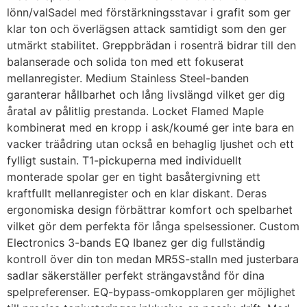
lönn/valSadel med förstärkningsstavar i grafit som ger
klar ton och överlägsen attack samtidigt som den ger
utmärkt stabilitet. Greppbrädan i rosenträ bidrar till den
balanserade och solida ton med ett fokuserat
mellanregister. Medium Stainless Steel-banden
garanterar hållbarhet och lång livslängd vilket ger dig
åratal av pålitlig prestanda. Locket Flamed Maple
kombinerat med en kropp i ask/koumé ger inte bara en
vacker träådring utan också en behaglig ljushet och ett
fylligt sustain. T1-pickuperna med individuellt
monterade spolar ger en tight basåtergivning ett
kraftfullt mellanregister och en klar diskant. Deras
ergonomiska design förbättrar komfort och spelbarhet
vilket gör dem perfekta för långa spelsessioner. Custom
Electronics 3-bands EQ Ibanez ger dig fullständig
kontroll över din ton medan MR5S-stalln med justerbara
sadlar säkerställer perfekt strängavstånd för dina
spelpreferenser. EQ-bypass-omkopplaren ger möjlighet