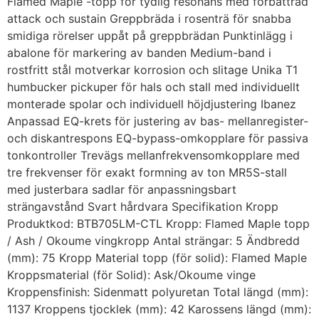
Flamed Maple -topp för tydlig resonans med förbättrad
attack och sustain Greppbräda i rosenträ för snabba
smidiga rörelser uppåt på greppbrädan Punktinlägg i
abalone för markering av banden Medium-band i
rostfritt stål motverkar korrosion och slitage Unika T1
humbucker pickuper för hals och stall med individuellt
monterade spolar och individuell höjdjustering Ibanez
Anpassad EQ-krets för justering av bas- mellanregister-
och diskantrespons EQ-bypass-omkopplare för passiva
tonkontroller Trevägs mellanfrekvensomkopplare med
tre frekvenser för exakt formning av ton MR5S-stall
med justerbara sadlar för anpassningsbart
strängavstånd Svart hårdvara Specifikation Kropp
Produktkod: BTB705LM-CTL Kropp: Flamed Maple topp
/ Ash / Okoume vingkropp Antal strängar: 5 Ändbredd
(mm): 75 Kropp Material topp (för solid): Flamed Maple
Kroppsmaterial (för Solid): Ask/Okoume vinge
Kroppensfinish: Sidenmatt polyuretan Total längd (mm):
1137 Kroppens tjocklek (mm): 42 Karossens längd (mm):