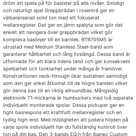
dröm att spela på för basister på alla nivåer. Smidigt
och naturligt spel Greppbrädan i rosenträ ger en
välbalanserad solid ton med ett fokuserat
mellanregister. Det ger en jämn spelyta som gör det
enkelt att navigera över greppbrädan vilket gör
komplexa baslinjer till en barnlek. BTB705MS är
utrustad med Medium Stainless Steel-band som
garanterar hållbarhet och lång livslängd. Dessa band är
utformade för att klara tidens tand och ger konsekvent
spelbarhet och tonklarhet under många år framöver.
Konstruktionen neck-through ökar sustainen samtidigt
som den ger enkel åtkomst till de högre banden vilket
gör denna bas till en riktig allroundbas. Mångsidig
elektronik T1-mickarna är humbuckers med två separata
individuellt monterade spolar. Dessa pickuper ger en
tight basrespons ett kraftfullt mellanregister och en
tydlig high-end. Med möjligheten att justera höjden på
varje spole individuellt har du fullständig kontroll över
ton på din bas. Den 3-bands EQ:n från Ibanez Custom