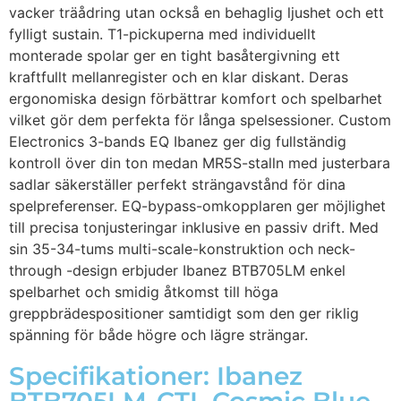
vacker träådring utan också en behaglig ljushet och ett
fylligt sustain. T1-pickuperna med individuellt
monterade spolar ger en tight basåtergivning ett
kraftfullt mellanregister och en klar diskant. Deras
ergonomiska design förbättrar komfort och spelbarhet
vilket gör dem perfekta för långa spelsessioner. Custom
Electronics 3-bands EQ Ibanez ger dig fullständig
kontroll över din ton medan MR5S-stalln med justerbara
sadlar säkerställer perfekt strängavstånd för dina
spelpreferenser. EQ-bypass-omkopplaren ger möjlighet
till precisa tonjusteringar inklusive en passiv drift. Med
sin 35-34-tums multi-scale-konstruktion och neck-
through -design erbjuder Ibanez BTB705LM enkel
spelbarhet och smidig åtkomst till höga
greppbrädespositioner samtidigt som den ger riklig
spänning för både högre och lägre strängar.
Specifikationer: Ibanez