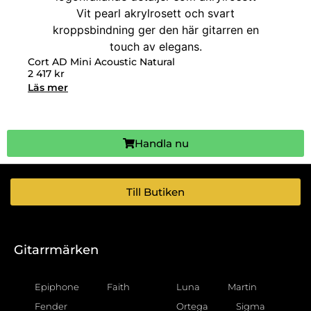
Cort AD Mini Acoustic Natural
2 417
kr
Läs mer
Handla nu
Till Butiken
Gitarrmärken
Epiphone
Faith
Luna
Martin
Fender
Ortega
Sigma