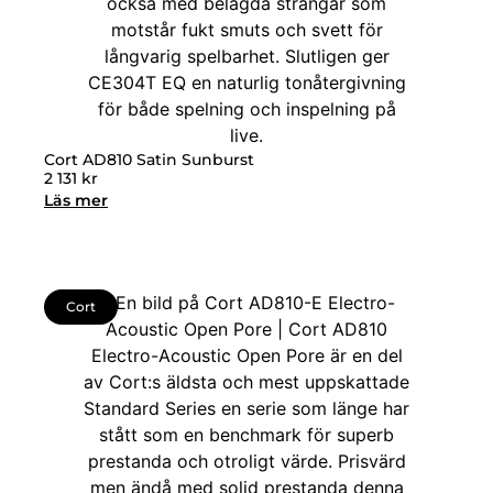
Cort AD810 Satin Sunburst
2 131
kr
Läs mer
Cort