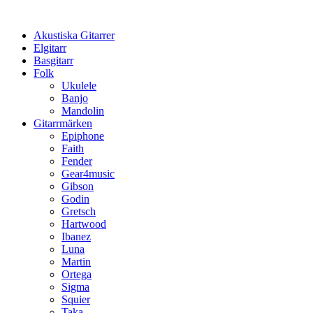
Hoppa
till
Akustiska Gitarrer
innehåll
Elgitarr
Basgitarr
Folk
Ukulele
Banjo
Mandolin
Gitarrmärken
Epiphone
Faith
Fender
Gear4music
Gibson
Godin
Gretsch
Hartwood
Ibanez
Luna
Martin
Ortega
Sigma
Squier
Taka