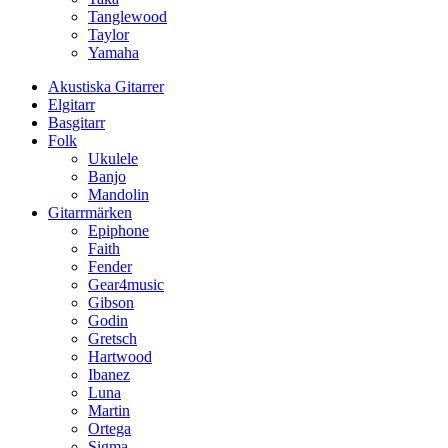
Tanglewood
Taylor
Yamaha
Akustiska Gitarrer
Elgitarr
Basgitarr
Folk
Ukulele
Banjo
Mandolin
Gitarrmärken
Epiphone
Faith
Fender
Gear4music
Gibson
Godin
Gretsch
Hartwood
Ibanez
Luna
Martin
Ortega
Sigma