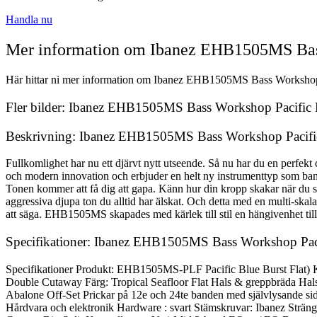
Handla nu
Mer information om Ibanez EHB1505MS Bass
Här hittar ni mer information om Ibanez EHB1505MS Bass Workshop Pac
Fler bilder: Ibanez EHB1505MS Bass Workshop Pacific B
Beskrivning: Ibanez EHB1505MS Bass Workshop Pacific
Fullkomlighet har nu ett djärvt nytt utseende. Så nu har du en perfe
och modern innovation och erbjuder en helt ny instrumenttyp som banar
Tonen kommer att få dig att gapa. Känn hur din kropp skakar när du sh
aggressiva djupa ton du alltid har älskat. Och detta med en multi-skala
att säga. EHB1505MS skapades med kärlek till stil en hängivenhet till
Specifikationer: Ibanez EHB1505MS Bass Workshop Pacif
Specifikationer Produkt: EHB1505MS-PLF Pacific Blue Burst Fla
Double Cutaway Färg: Tropical Seafloor Flat Hals & greppbräda Hals
Abalone Off-Set Prickar på 12e och 24te banden med självlysande sido
Hårdvara och elektronik Hardware : svart Stämskruvar: Ibanez Sträng