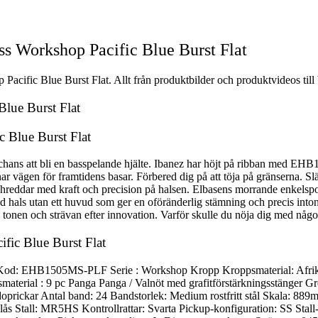
 Workshop Pacific Blue Burst Flat
ific Blue Burst Flat. Allt från produktbilder och produktvideos till b
lue Burst Flat
 Blue Burst Flat
kt chans att bli en basspelande hjälte. Ibanez har höjt på ribban med E
 vägen för framtidens basar. Förbered dig på att töja på gränserna. Slä
reddar med kraft och precision på halsen. Elbasens morrande enkelspola
d hals utan ett huvud som ger en oföränderlig stämning och precis intona
 tonen och strävan efter innovation. Varför skulle du nöja dig med någo
ic Blue Burst Flat
t) Kod: EHB1505MS-PLF Serie : Workshop Kropp Kroppsmaterial: Af
material : 9 pc Panga Panga / Valnöt med grafitförstärkningsstänger 
prickar Antal band: 24 Bandstorlek: Medium rostfritt stål Skala: 889m
lås Stall: MR5HS Kontrollrattar: Svarta Pickup-konfiguration: SS Stal