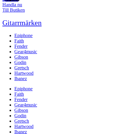
Handla nu
Till Butiken
Gitarrmärken
Epiphone
Faith
Fender
Gear4music
Gibson
Godin
Gretsch
Hartwood
Ibanez
Epiphone
Faith
Fender
Gear4music
Gibson
Godin
Gretsch
Hartwood
Ibanez