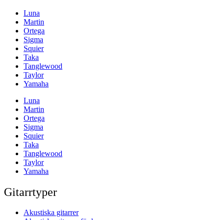
Luna
Martin
Ortega
Sigma
Squier
Taka
Tanglewood
Taylor
Yamaha
Luna
Martin
Ortega
Sigma
Squier
Taka
Tanglewood
Taylor
Yamaha
Gitarrtyper
Akustiska gitarrer