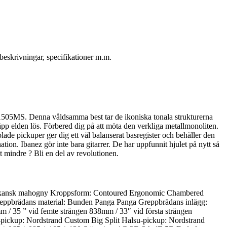
eskrivningar, specifikationer m.m.
HB1505MS. Denna våldsamma best tar de ikoniska tonala strukturerna
pp elden lös. Förbered dig på att möta den verkliga metallmonoliten.
de pickuper ger dig ett väl balanserat basregister och behåller den
tion. Ibanez gör inte bara gitarrer. De har uppfunnit hjulet på nytt så
t mindre ? Bli en del av revolutionen.
rikansk mahogny Kroppsform: Contoured Ergonomic Chambered
Greppbrädans material: Bunden Panga Panga Greppbrädans inlägg:
m / 35 ” vid femte strängen 838mm / 33″ vid första strängen
l-pickup: Nordstrand Custom Big Split Halsu-pickup: Nordstrand