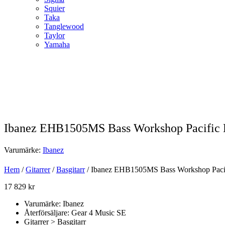
Squier
Taka
Tanglewood
Taylor
Yamaha
Ibanez EHB1505MS Bass Workshop Pacific B
Varumärke:
Ibanez
Hem
/
Gitarrer
/
Basgitarr
/ Ibanez EHB1505MS Bass Workshop Pacific
17 829
kr
Varumärke: Ibanez
Återförsäljare: Gear 4 Music SE
Gitarrer > Basgitarr