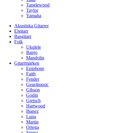
Tanglewood
Taylor
Yamaha
Akustiska Gitarrer
Elgitarr
Basgitarr
Folk
Ukulele
Banjo
Mandolin
Gitarrmärken
Epiphone
Faith
Fender
Gear4music
Gibson
Godin
Gretsch
Hartwood
Ibanez
Luna
Martin
Ortega
Sigma