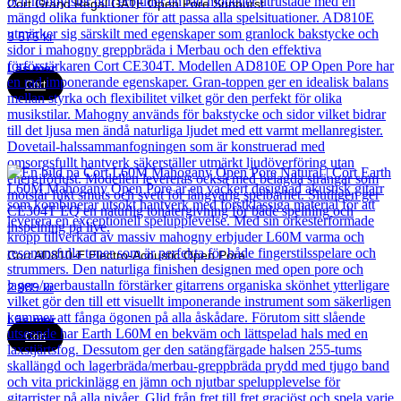
Cort Grand Regal GA1E Open Pore Sunburst
3 575
kr
Läs mer
Cort
Cort AD810-E Electro-Acoustic Open Pore
2 989
kr
Läs mer
Cort