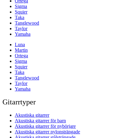
Ortega
Sigma
Squier
Taka
Tanglewood
Taylor
Yamaha
Luna
Martin
Ortega
Sigma
Squier
Taka
Tanglewood
Taylor
Yamaha
Gitarrtyper
Akustiska gitarrer
Akustiska gitarrer för barn
Akustiska gitarrer för nybörjare
Akustiska gitarrer nylonsträngade
Akustiska gitarrer stålsträngade