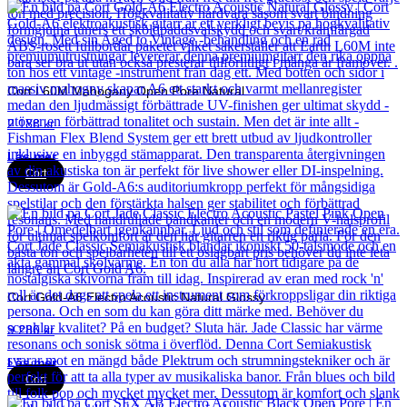
Cort L60M Mahogany Open Pore Natural
2 188
kr
Läs mer
Cort
Cort Gold-A6 Electro Acoustic Natural Glossy
9 280
kr
Läs mer
Cort