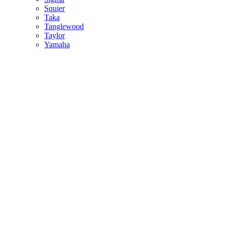
Squier
Taka
Tanglewood
Taylor
Yamaha