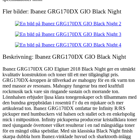
Fler bilder: Ibanez GRG170DX GIO Black Night
Beskrivning: Ibanez GRG170DX GIO Black Night
Ibanez GRG170DX GIO Elgitarr 2018 Black Night ger en utmärkt
kvalitativ konstruktion och toner till ett mer tillgängligt pris.
GRG170DX-kroppen är tillverkad av mahogny för en rik varm ton
med massor av resonans. Mahogny fungerar bra med kraftfull
rockmusik tack vare sin ringande sustain och morrande ton.
Lönnhalsen erbjuder ljusa klara tonegenskaper och tillsammans med
den bundna greppbrädan i rosenträ f¨r du en mjukare och mer
artikulerad ton. Ibanez GRG170DX omfattar tre Infinity R/RS
pickuper med humbuckers vid halsen och stallet och en enkelspolig
mick i mittposition. Infinity pickuperna producerar kristallklara toner
med sjungande övertoner vilket resulterar i en rad mångsidiga toner
för en mängd olika spelstilar. Med sin klassiska Black Night finish
skarpa dubbla horn Ibanez-vinklade huvud och sharktooth-inlägg