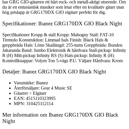
har GRG GIO-gitarren ett hårt rock- och metall-aktigt utseende. Om
du är en entusiastisk musiker som letar efter en kvalitativ gitarr utan
hög prislapp är GRG170DX GIO elgitarr perfekt för dig.
Specifikationer: Ibanez GRG170DX GIO Black Night
Specifikationer Kropp & stall Kropp: Mahogny Stall: FAT-10
Tremolo Konstruktion: Limmad hals Finish: Black Hals &
greppbräda Hals: Lönn Skallängd: 255-tums Greppbräda: Bunden
Jakaranda Band: Jumbo Elektronik & hårdvara Stall-pickup: Infinity
R (H) Mitt-pickup Infinity RS (S) Hals-pickup: Infinity R (H)
Kontrollknappar: Volym Ton 5-vägs P.U. Väljare Hårdvara: Krom
Detaljer: Ibanez GRG170DX GIO Black Night
Varumärke: Ibanez
Återförsäljare: Gear 4 Music SE
Gitarrer > Elgitarr
EAN: 4515110323995
MPN: 310425112114
Mer information om Ibanez GRG170DX GIO Black
Night