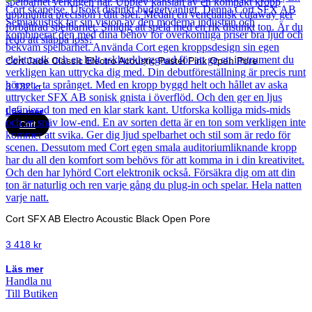
Cort Jade Classic Electro Acoustic Pastel Pink Open Pore
3 132
kr
Läs mer
Cort
Cort SFX AB Electro Acoustic Black Open Pore
3 418
kr
Läs mer
Handla nu
Till Butiken