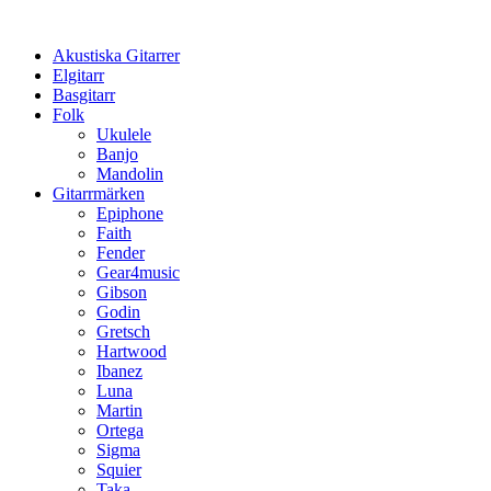
Hoppa
till
Akustiska Gitarrer
innehåll
Elgitarr
Basgitarr
Folk
Ukulele
Banjo
Mandolin
Gitarrmärken
Epiphone
Faith
Fender
Gear4music
Gibson
Godin
Gretsch
Hartwood
Ibanez
Luna
Martin
Ortega
Sigma
Squier
Taka