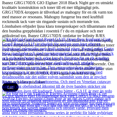
Ibanez GRG170DX GIO Elgitarr 2018 Black Night ger en utmärkt
kvalitativ konstruktion och toner till ett mer tillgängligt pris.
GRG170DX-kroppen är tillverkad av mahogny för en rik varm ton
med massor av resonans. Mahogny fungerar bra med kraftfull
rockmusik tack vare sin ringande sustain och morrande ton.
Lönnhalsen erbjuder ljusa klara tonegenskaper och tillsammans med
den bundna greppbrädan i rosenträ f¨r du en mjukare och mer
artikulerad ton. Ibanez GRG170DX omfattar tre Infinity R/RS
pickuper med humbuckers vid halsen och stallet och en enkelspolig
mick i mittposition. Infinity pickuperna producerar kristallklara toner
med sjungande övertoner vilket resulterar i en rad mångsidiga toner
för en mängd olika spelstilar. Med sin klassiska Black Night finish
skarpa dubbla horn Ibanez-vinklade huvud och sharktooth-inlägg
har GRG GIO-gitarren ett hårt rock- och metall-aktigt utseende. Om
du är en entusiastisk musiker som letar efter en kvalitativ gitarr utan
hög prislapp är GRG170DX GIO elgitarr perfekt för dig.
Andra populära produkter
Cort