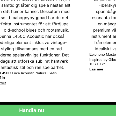
Epiphone Maste
Inspired by Gib
10 710
kr
Läs mer
 L450C Luce Acoustic Natural Satin
04
kr
mer
Handla nu