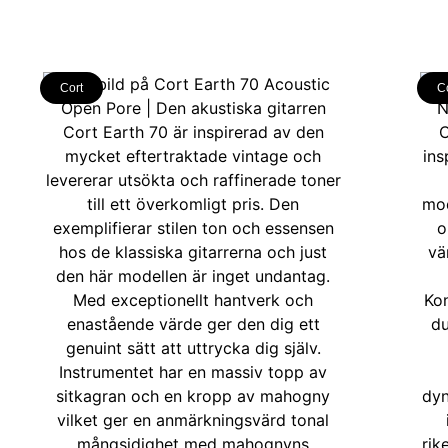
Cort
C