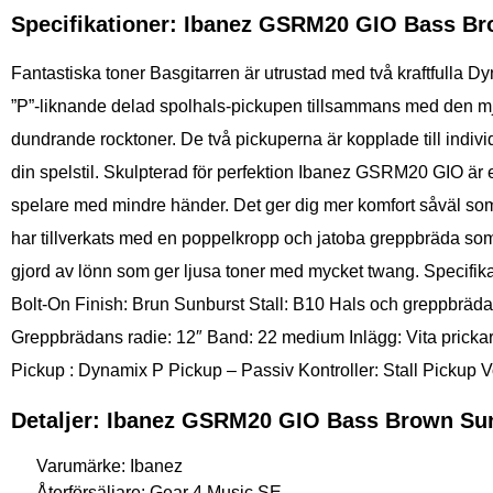
Specifikationer: Ibanez GSRM20 GIO Bass B
Fantastiska toner Basgitarren är utrustad med två kraftfulla Dy
”P”-liknande delad spolhals-pickupen tillsammans med den mjuka
dundrande rocktoner. De två pickuperna är kopplade till individ
din spelstil. Skulpterad för perfektion Ibanez GSRM20 GIO är en
spelare med mindre händer. Det ger dig mer komfort såväl so
har tillverkats med en poppelkropp och jatoba greppbräda som 
gjord av lönn som ger ljusa toner med mycket twang. Specifik
Bolt-On Finish: Brun Sunburst Stall: B10 Hals och greppbräd
Greppbrädans radie: 12″ Band: 22 medium Inlägg: Vita pricka
Pickup : Dynamix P Pickup – Passiv Kontroller: Stall Picku
Detaljer: Ibanez GSRM20 GIO Bass Brown Su
Varumärke: Ibanez
Återförsäljare: Gear 4 Music SE