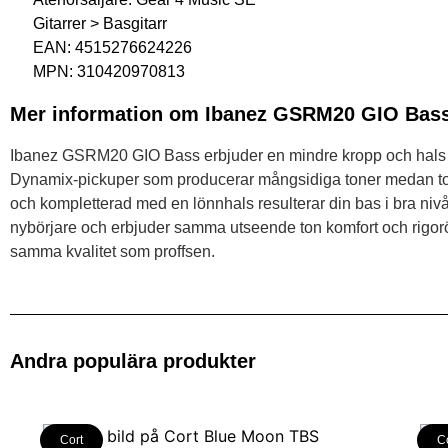
Gitarrer > Basgitarr
EAN: 4515276624226
MPN: 310420970813
Mer information om Ibanez GSRM20 GIO Bas
Ibanez GSRM20 GIO Bass erbjuder en mindre kropp och hals de
Dynamix-pickuper som producerar mångsidiga toner medan ton oc
och kompletterad med en lönnhals resulterar din bas i bra niv
nybörjare och erbjuder samma utseende ton komfort och rigorö
samma kvalitet som proffsen.
Andra populära produkter
Cort
C