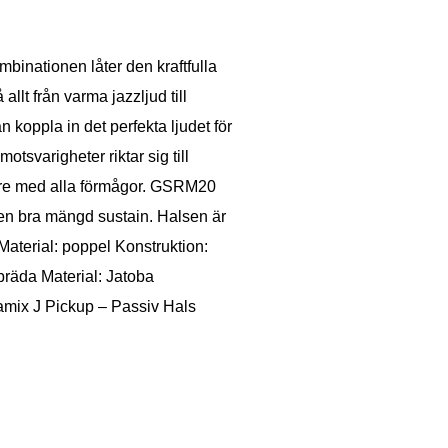
mbinationen låter den kraftfulla
lt från varma jazzljud till
 koppla in det perfekta ljudet för
tsvarigheter riktar sig till
lare med alla förmågor. GSRM20
 en bra mängd sustain. Halsen är
aterial: poppel Konstruktion:
bräda Material: Jatoba
amix J Pickup – Passiv Hals