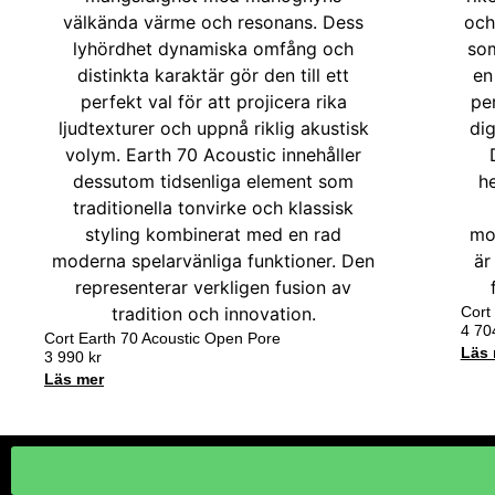
Cort
4 7
Cort Earth 70 Acoustic Open Pore
Läs 
3 990
kr
Läs mer