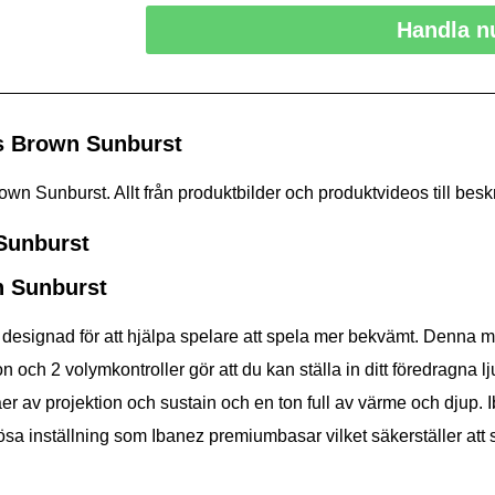
Handla n
s Brown Sunburst
 Sunburst. Allt från produktbilder och produktvideos till beskr
Sunburst
n Sunburst
signad för att hjälpa spelare att spela mer bekvämt. Denna mod
h 2 volymkontroller gör att du kan ställa in ditt föredragna lj
åer av projektion och sustain och en ton full av värme och djup.
sa inställning som Ibanez premiumbasar vilket säkerställer att 