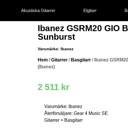
Akustiska Gitarrer
Elgitarr
B
Ibanez GSRM20 GIO 
Sunburst
Varumärke:
Ibanez
Hem
/
Gitarrer
/
Basgitarr
/ Ibanez GSRM20
(Ibanez)
2 511
kr
Varumärke: Ibanez
Återförsäljare: Gear 4 Music SE
Gitarrer > Basgitarr