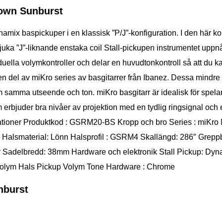
rown Sunburst
namix baspickuper i en klassisk ”P/J”-konfiguration. I den här ko
 ”J”-liknande enstaka coil Stall-pickupen instrumentet uppnå al
uella volymkontroller och delar en huvudtonkontroll så att du kan
 del av miKro series av basgitarrer från Ibanez. Dessa mindre mo
m samma utseende och ton. miKro basgitarr är idealisk för spe
erbjuder bra nivåer av projektion med en tydlig ringsignal och
ationer Produktkod : GSRM20-BS Kropp och bro Series : miKro M
a Halsmaterial: Lönn Halsprofil : GSRM4 Skallängd: 286″ Grepp
r Sadelbredd: 38mm Hardware och elektronik Stall Pickup: Dyn
p Volym Hals Pickup Volym Tone Hardware : Chrome
nburst