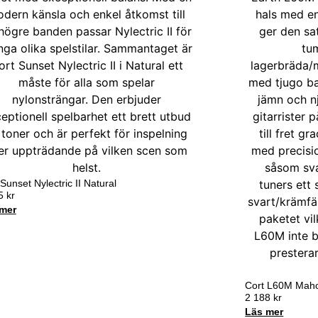
Sunset Nylectric II Natural
35
kr
mer
Cort L60M Maho
2 188
kr
Läs mer