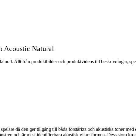
 Acoustic Natural
ral. Allt från produktbilder och produktvideos till beskrivningar, spe
spelare då den ger tillgång till båda förstärkta och akustiska toner 
tren och är mest identifierbara akustisk gitarr formen. Dess stora kropp 