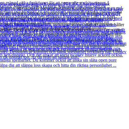
med dess inbyggda pickup och preamp. PF15ECE har en klassisk
ger en rikt resonant ton med ett djupt basregister; perfekt för säker
tälla att ditt spelande projiceras med fantastisk tydlighet. AEQ-2T
omma i samklang och forma din ton via inbyggd stämapparat och 2-
spela långa spelningar och övningssessioner utan att gitarren håller
rkare; Detta gör den idealisk för spelare med ambitioner för scenen