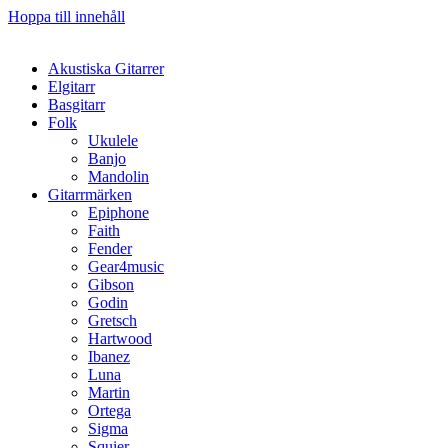
Hoppa till innehåll
Akustiska Gitarrer
Elgitarr
Basgitarr
Folk
Ukulele
Banjo
Mandolin
Gitarrmärken
Epiphone
Faith
Fender
Gear4music
Gibson
Godin
Gretsch
Hartwood
Ibanez
Luna
Martin
Ortega
Sigma
Squier