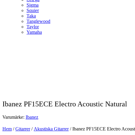
Sigma
Squier
Taka
Tanglewood
Taylor
Yamaha
Ibanez PF15ECE Electro Acoustic Natural
Varumärke:
Ibanez
Hem
/
Gitarrer
/
Akustiska Gitarrer
/ Ibanez PF15ECE Electro Acousti