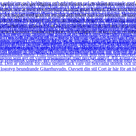
spelare då den ger tillgång till båda förstärkta och akustiska toner 
tren och är mest identifierbara akustisk gitarr formen. Dess stora kropp 
 och toppad med gran för ett ljust och lyhört ljud som kommer att säkers
stärkare eller PA-system med minsta möjliga krångel för att låta dig k
barhet utan gränser för att nå topp-banden så att du kommer att kunna 
rhet klassiska dreadnought toner och möjligheten at koppla in en förstä