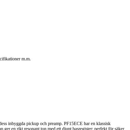
cifikationer m.m.
med dess inbyggda pickup och preamp. PF15ECE har en klassisk
ger en rikt resonant ton med ett djupt basregister; perfekt för säker