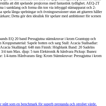
tälla att ditt spelande projiceras med fantastisk tydlighet. AEQ-2T
omma i samklang och forma din ton via inbyggd stämapparat och 2-
spela långa spelningar och övningssessioner utan att gitarren håller
rkare; Detta gör den idealisk för spelare med ambitioner för scenen
ands EQ 20 band Pressgjutna stämskruvar i krom Grantopp och
roppsmaterial: Sapele botten och sarg Stall: Acacia Stallsadlar:
: Acacia Skallängd: 648 mm Finish: Högblank Band: 20 Sadelns
3/4 tum Max. djup: 5 tum Elektronik & hårdvara Pickup: Ibanez
r: 1/4-tums Hårdvarans färg: Krom Stämskruvar: Pressgjutna i krom