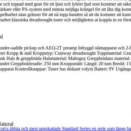
 och toppad med gran för ett ljust och lyhört ljud som kommer att säkers
stärkare eller PA-system med minsta möjliga krångel för att låta dig k
barhet utan gränser för att nå topp-banden så att du kommer att kunna 
rhet klassiska dreadnought toner och möjligheten at koppla in en förstä
al
 under-saddle pickup och AEQ-2T preamp Inbyggd stämapparat och 2-b
ner Kropp & stall Kroppstyp: Cutaway dreadnought Toppmaterial: Gran K
blank Hals & greppbräda Halsmaterial: Mahogny Greppbrädans material
andet Greppbräderadie: 250 mm Kroppsmått: Längd: 20 tum Bredd: 15 
pparat Kontrollknappar: Tuner bas diskant volym Batteri: 9V Utgånga
atural