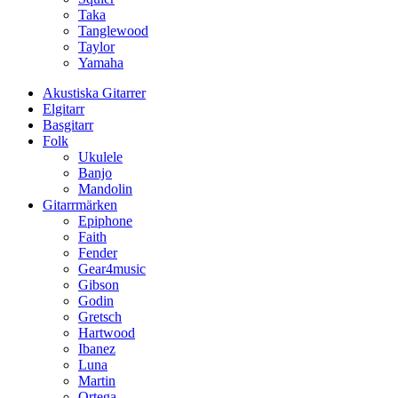
Taka
Tanglewood
Taylor
Yamaha
Akustiska Gitarrer
Elgitarr
Basgitarr
Folk
Ukulele
Banjo
Mandolin
Gitarrmärken
Epiphone
Faith
Fender
Gear4music
Gibson
Godin
Gretsch
Hartwood
Ibanez
Luna
Martin
Ortega