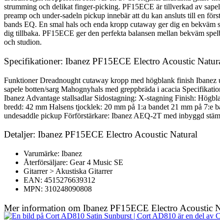
strumming och delikat finger-picking. PF15ECE är tillverkad av sapele
preamp och under-sadeln pickup innebär att du kan ansluts till en för
bands EQ. En smal hals och enda kropp cutaway ger dig en bekväm spel
dig tillbaka. PF15ECE ger den perfekta balansen mellan bekväm spelba
och studion.
Specifikationer: Ibanez PF15ECE Electro Acoustic Natur
Funktioner Dreadnought cutaway kropp med högblank finish Ibanez
sapele botten/sarg Mahognyhals med greppbräda i acacia Specifikatio
Ibanez Advantage stallsadlar Sidostagning: X-stagning Finish: Hög
bredd: 42 mm Halsens tjocklek: 20 mm på 1:a bandet 21 mm på 7:e b
undesaddle pickup Förförstärkare: Ibanez AEQ-2T med inbyggd stäma
Detaljer: Ibanez PF15ECE Electro Acoustic Natural
Varumärke: Ibanez
Återförsäljare: Gear 4 Music SE
Gitarrer > Akustiska Gitarrer
EAN: 4515276639312
MPN: 310248090808
Mer information om Ibanez PF15ECE Electro Acoustic N