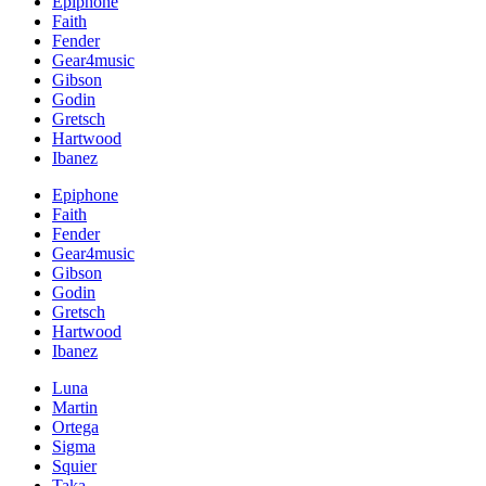
Epiphone
Faith
Fender
Gear4music
Gibson
Godin
Gretsch
Hartwood
Ibanez
Epiphone
Faith
Fender
Gear4music
Gibson
Godin
Gretsch
Hartwood
Ibanez
Luna
Martin
Ortega
Sigma
Squier
Taka