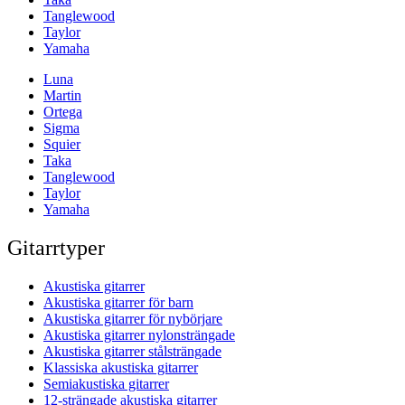
Tanglewood
Taylor
Yamaha
Luna
Martin
Ortega
Sigma
Squier
Taka
Tanglewood
Taylor
Yamaha
Gitarrtyper
Akustiska gitarrer
Akustiska gitarrer för barn
Akustiska gitarrer för nybörjare
Akustiska gitarrer nylonsträngade
Akustiska gitarrer stålsträngade
Klassiska akustiska gitarrer
Semiakustiska gitarrer
12-strängade akustiska gitarrer