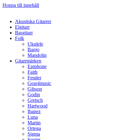
Hoppa till innehåll
Akustiska Gitarrer
Elgitarr
Basgitarr
Folk
Ukulele
Banjo
Mandolin
Gitarrmärken
Epiphone
Faith
Fender
Gear4music
Gibson
Godin
Gretsch
Hartwood
Ibanez
Luna
Martin
Ortega
Sigma
Squier