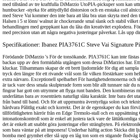
med tillstånd av tre kraftfulla DiMarzio UtoPIA-pickuper som kan uttr
humbucker -styrka för attitydfylld distorsion och en enstaka coil alni
med Steve Vai kommer den inte bara att låta bra utan skryta med den t
Halsen i 5 st lönn/ walnut är chockerande smal slank och stabil vilke
behandlingen med greppkant kan du låta din kreativitet explodera. Fö
med precision utan att några negativa justeringar påverkar. Lås upp din
Specifikationer: Ibanez PIA3761C Steve Vai Signature P
Förödande DiMarzio 's För de tonsökande. PIA3761C kan inte fästas ti
backas upp av den formidabla utgången som dessa DiMarzios har. Ett p
kluckar. Tillsammans skapar de ett brett ljudområde för dig att sampla o
tryck den längre för ett rivande vrål som får vilken förstärkare som he
extra närvaro. Exceptionell spelbarhet För hastighetsdemonerna och sli
är tack vare dess smala skulpterade form som blir allt tunnare när du
fingrar har gott om utrymme att flyga runt banden. Den kombineras me
underlättas bara av rosenträets naturligt släta karaktär. Inte bara de
från band till band. Och för att uppmuntra äventyrliga solon och tekn
hårdvara Pålitlig exakt och korrekt. Det är de egenskaper du kan för
tillförlitligheten härrör från en Edge Tremolo-stall och en uppsättning
intonationskontroll som är enkel att justera tack vare de lättåtkomliga 
det är enkelt att snabbt göra justeringar eller strängbyten. På elektron
som bara väntar på att imponera! Underbar häftig action Skicka ditt
bomba med grymhet eller slå upp en låg ton som en stigande flodvåg kom