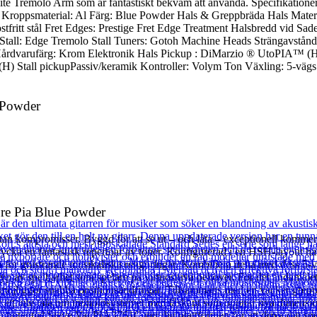
ralite Tremolo Arm som är fantastiskt bekväm att använda. Specifikat
 Kroppsmaterial: Al Färg: Blue Powder Hals & Greppbräda Hals Materi
tfritt stål Fret Edges: Prestige Fret Edge Treatment Halsbredd vid S
 Stall: Edge Tremolo Stall Tuners: Gotoh Machine Heads Strängavst
 Hårdvarufärg: Krom Elektronik Hals Pickup : DiMarzio ® UtoPIA™ 
) Stall pickupPassiv/keramik Kontroller: Volym Ton Växling: 5-vägs v
 Powder
re Pia Blue Powder
an kompromisser. Byggd för att se ut – och låta – exceptionell kommer d
ycka en fantastisk repertoar av toner. Konfigurerad i en HSH-layout har
co för gnistrande musikaliska rengöringar. Kombinera detta med dess 5-v
yp av spelbarhet som spelare på virtuosnivå behöver. För det ändamålet 
t möjliggör snabba positionsändringar. Tillsammans med en vacker greppb
r att inte tala om tremolosystemet med låskant som öppnar nya dimensi
 potential Steve Vai PIA3761C ger dig plattformen för att driva ditt spe