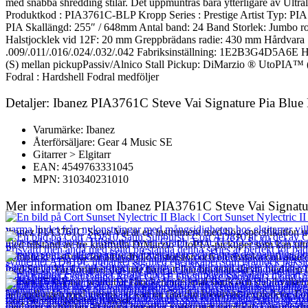
med snabba shredding stilar. Det uppmuntras bara ytterligare av Ult
Produktkod : PIA3761C-BLP Kropp Series : Prestige Artist Typ: PIA
PIA Skallängd: 255″ / 648mm Antal band: 24 Band Storlek: Jumbo ros
Halstjocklek vid 12F: 20 mm Greppbrädans radie: 430 mm Hårdvara
.009/.011/.016/.024/.032/.042 Fabriksinställning: 1E2B3G4D5A6E
(S) mellan pickupPassiv/Alnico Stall Pickup: DiMarzio ® UtoPIA™ (H
Fodral : Hardshell Fodral medföljer
Detaljer: Ibanez PIA3761C Steve Vai Signature Pia Blue
Varumärke: Ibanez
Återförsäljare: Gear 4 Music SE
Gitarrer > Elgitarr
EAN: 4549763331045
MPN: 310340231010
Mer information om Ibanez PIA3761C Steve Vai Signatu
Ibanez PIA3761C Steve Vai är ett instrument med hög specifikation ut
med tillstånd av tre kraftfulla DiMarzio UtoPIA-pickuper som kan uttr
humbucker -styrka för attitydfylld distorsion och en enstaka coil alni
med Steve Vai kommer den inte bara att låta bra utan skryta med den t
Halsen i 5 st lönn/ walnut är chockerande smal slank och stabil vilke
behandlingen med greppkant kan du låta din kreativitet explodera. Fö
Cort Sunset Nylectric II Black
med precision utan att några negativa justeringar påverkar. Lås upp din