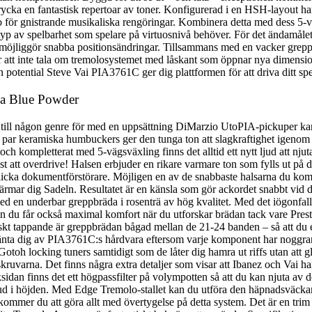
ycka en fantastisk repertoar av toner. Konfigurerad i en HSH-layout har
co för gnistrande musikaliska rengöringar. Kombinera detta med dess 5-v
yp av spelbarhet som spelare på virtuosnivå behöver. För det ändamålet 
t möjliggör snabba positionsändringar. Tillsammans med en vacker greppb
r att inte tala om tremolosystemet med låskant som öppnar nya dimensi
 potential Steve Vai PIA3761C ger dig plattformen för att driva ditt spe
ia Blue Powder
ll någon genre för med en uppsättning DiMarzio UtoPIA-pickuper kan du
ar keramiska humbuckers ger den tunga ton att slagkraftighet igenom me
ch kompletterat med 5-vägsväxling finns det alltid ett nytt ljud att njuta
lst att overdrive! Halsen erbjuder en rikare varmare ton som fylls ut på 
cka dokumentförstörare. Möjligen en av de snabbaste halsarna du kommer a
 närmar dig Sadeln. Resultatet är en känsla som gör ackordet snabbt vid
d en underbar greppbräda i rosenträ av hög kvalitet. Med det iögonfall
t utan du får också maximal komfort när du utforskar brädan tack vare Pre
iskt tappande är greppbrädan bågad mellan de 21-24 banden – så att du e
vänta dig av PIA3761C:s hårdvara eftersom varje komponent har noggran
 Gotoh locking tuners samtidigt som de låter dig hamra ut riffs utan att
skruvarna. Det finns några extra detaljer som visar att Ibanez och Vai ha
iksidan finns det ett högpassfilter på volympotten så att du kan njuta av 
 ljud i höjden. Med Edge Tremolo-stallet kan du utföra den häpnadsväc
mer du att göra allt med övertygelse på detta system. Det är en trim so