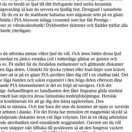
 du en bredd av ljud till ditt förfogande med seriös keramisk
ägsväxling så kan du servera en ljudlig fest. Designad i samarbete
får du en av de snabbaste halsarna som någonsin setts på en gitarr.
räda i PIA-blossom inlägg i rosenträ som har fått Prestige -
oner av vibratoakrobatik! Dykbomber skimmer och fladder träffar alla
lande ytterligare.
 utforska nästan vilket ljud du vill. Och ännu bättre dessa ljud
dan en alnico enstaka coil i mittenläge glittrar av gnistor och
 av. På stallet får du förstärkta mellantoner och glittrande diskanter
den låga delen. Utmärkt för tjocka rytmer eller lead-linjer som kräver
tt se på en gitarr PIA-profilen låter dig riff i en ofattbar takt. Det
 de låga banden och solon expansivt i den höga delen eftersom dina
ande PIA-blommönstret är det en fröjd att navigera. Och det
stige -behandlingen av bandkanten den låter fingrarna glida sömlöst
nkelt kan injicera dessa fantastiska tonhöjdsböjningar. Heroisk
t kombinerats för att ge dig den bästa upplevelsen. Den
 glida ur stämma. Och inte bara det utan du kommer att njuta av suverän
r artisten i åtanke. För det första har tremolon ett magnetiskt skydd så
detaljerade diskanter även vid låga volymer. Det är en riktig arbetshäst
kande akrobatiken med enastående noggrannhet. Oavsett om du vill
m snäpper rakt tillbaka till positionen så att den fungerar vackert