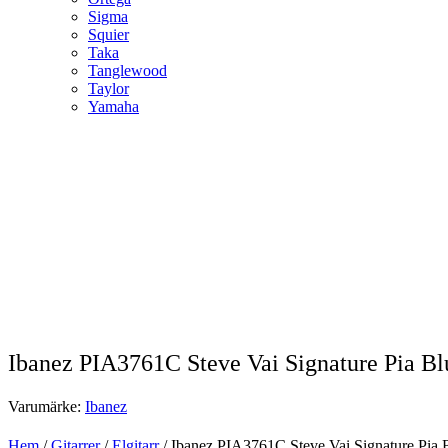
Sigma
Squier
Taka
Tanglewood
Taylor
Yamaha
Ibanez PIA3761C Steve Vai Signature Pia B
Varumärke:
Ibanez
Hem
/
Gitarrer
/
Elgitarr
/ Ibanez PIA3761C Steve Vai Signature Pia 