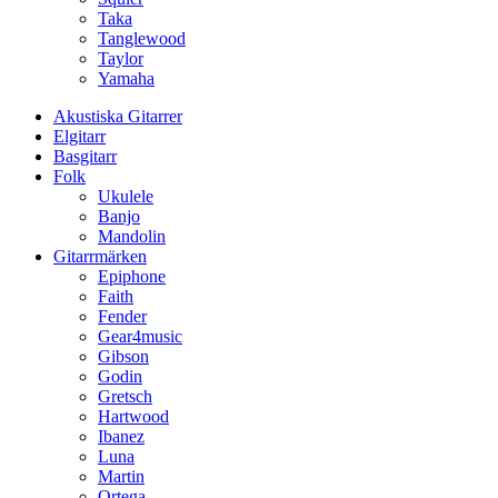
Taka
Tanglewood
Taylor
Yamaha
Akustiska Gitarrer
Elgitarr
Basgitarr
Folk
Ukulele
Banjo
Mandolin
Gitarrmärken
Epiphone
Faith
Fender
Gear4music
Gibson
Godin
Gretsch
Hartwood
Ibanez
Luna
Martin
Ortega