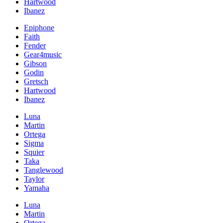
Hartwood
Ibanez
Epiphone
Faith
Fender
Gear4music
Gibson
Godin
Gretsch
Hartwood
Ibanez
Luna
Martin
Ortega
Sigma
Squier
Taka
Tanglewood
Taylor
Yamaha
Luna
Martin
Ortega