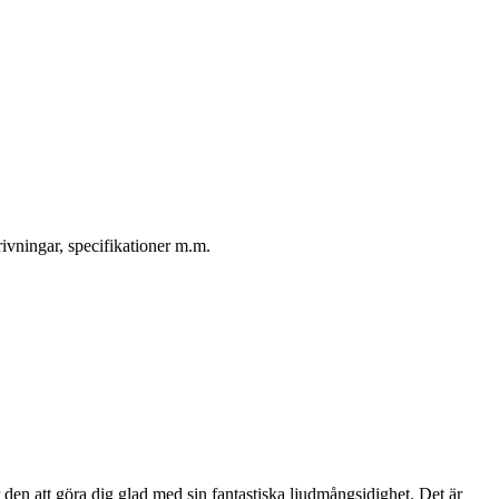
ivningar, specifikationer m.m.
en att göra dig glad med sin fantastiska ljudmångsidighet. Det är