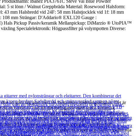
ioner Produktnamn: Ibanez PIA3761C Steve Vai Blue Powder
al: 5 st lönn / Walnut Greppbräda Material: Rosewood Halsform:
adel: 43 mm Halsbredd vid 24F: 58 mm Halstjocklek vid 1f: 18 mm
ånd: 108 mm Strängar: D'Addario® EXL120 Gauge :
(H) Hals Pickup Passiv/keramik Mellanpickup: DiMarzio ® UtoPIA™
äxling Specialelektronik: Högpassfilter på volympotten Diverse:
en att göra dig glad med sin fantastiska ljudmångsidighet. Det är
 du en bredd av ljud till ditt förfogande med seriös keramisk
ägsväxling så kan du servera en ljudlig fest. Designad i samarbete
får du en av de snabbaste halsarna som någonsin setts på en gitarr.
räda i PIA-blossom inlägg i rosenträ som har fått Prestige -
oner av vibratoakrobatik! Dykbomber skimmer och fladder träffar alla
lande ytterligare.