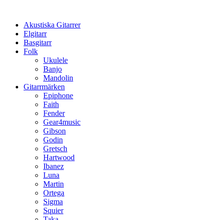
Hoppa
till
Akustiska Gitarrer
innehåll
Elgitarr
Basgitarr
Folk
Ukulele
Banjo
Mandolin
Gitarrmärken
Epiphone
Faith
Fender
Gear4music
Gibson
Godin
Gretsch
Hartwood
Ibanez
Luna
Martin
Ortega
Sigma
Squier
Taka