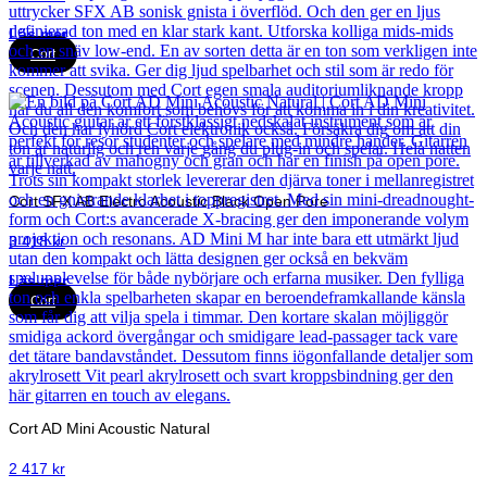
Läs mer
Cort
Cort SFX AB Electro Acoustic Black Open Pore
3 418
kr
Läs mer
Cort
Cort AD Mini Acoustic Natural
2 417
kr