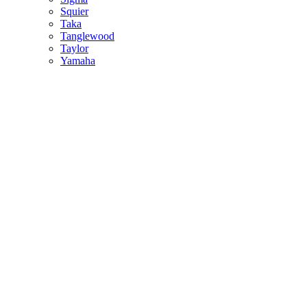
Squier
Taka
Tanglewood
Taylor
Yamaha