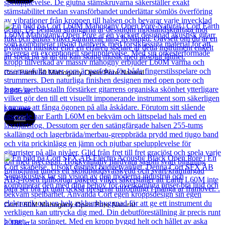
Cort Earth 60 Mahogany Open Pore Natural
2 846
kr
Läs mer
Cort
Cort L60M Mahogany Open Pore Natural
2 188
kr