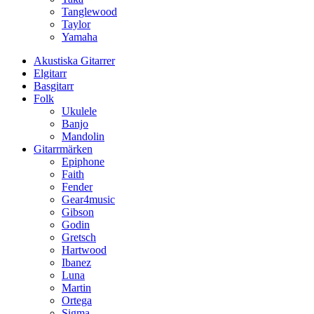
Tanglewood
Taylor
Yamaha
Akustiska Gitarrer
Elgitarr
Basgitarr
Folk
Ukulele
Banjo
Mandolin
Gitarrmärken
Epiphone
Faith
Fender
Gear4music
Gibson
Godin
Gretsch
Hartwood
Ibanez
Luna
Martin
Ortega
Sigma