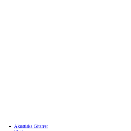
Hoppa
till
innehåll
Akustiska Gitarrer