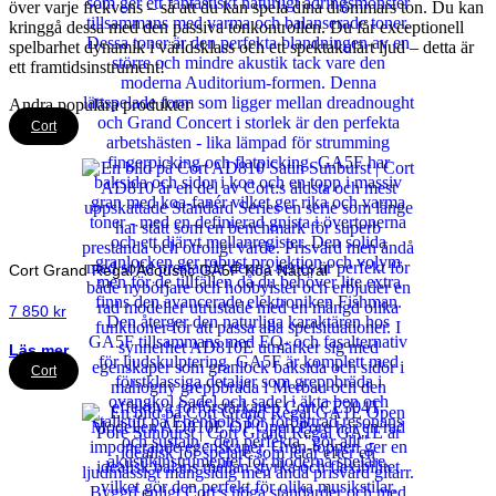
över varje frekvens – så att du kan spela dina drömmars ton. Du kan
kringgå dessa med den passiva tonkontrollen. Du får exceptionell
spelbarhet dynamik i världsklass och ett spektakulärt ljud – detta är
ett framtidsinstrument!
Andra populära produkter
Cort
Cort Grand Regal Acoustic GA5F Koa Natural
7 850
kr
Läs mer
Cort