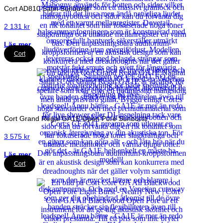
Cort AD810 Satin Sunburst
2 131
kr
Läs mer
Cort
Cort Grand Regal GA1E Open Pore Sunburst
3 575
kr
Läs mer
Cort