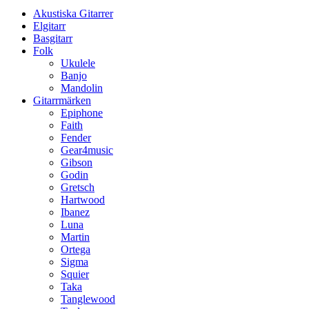
Akustiska Gitarrer
Elgitarr
Basgitarr
Folk
Ukulele
Banjo
Mandolin
Gitarrmärken
Epiphone
Faith
Fender
Gear4music
Gibson
Godin
Gretsch
Hartwood
Ibanez
Luna
Martin
Ortega
Sigma
Squier
Taka
Tanglewood