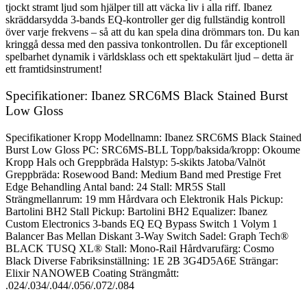
tjockt stramt ljud som hjälper till att väcka liv i alla riff. Ibanez
skräddarsydda 3-bands EQ-kontroller ger dig fullständig kontroll
över varje frekvens – så att du kan spela dina drömmars ton. Du kan
kringgå dessa med den passiva tonkontrollen. Du får exceptionell
spelbarhet dynamik i världsklass och ett spektakulärt ljud – detta är
ett framtidsinstrument!
Specifikationer: Ibanez SRC6MS Black Stained Burst
Low Gloss
Specifikationer Kropp Modellnamn: Ibanez SRC6MS Black Stained
Burst Low Gloss PC: SRC6MS-BLL Topp/baksida/kropp: Okoume
Kropp Hals och Greppbräda Halstyp: 5-skikts Jatoba/Valnöt
Greppbräda: Rosewood Band: Medium Band med Prestige Fret
Edge Behandling Antal band: 24 Stall: MR5S Stall
Strängmellanrum: 19 mm Hårdvara och Elektronik Hals Pickup:
Bartolini BH2 Stall Pickup: Bartolini BH2 Equalizer: Ibanez
Custom Electronics 3-bands EQ EQ Bypass Switch 1 Volym 1
Balancer Bas Mellan Diskant 3-Way Switch Sadel: Graph Tech®
BLACK TUSQ XL® Stall: Mono-Rail Hårdvarufärg: Cosmo
Black Diverse Fabriksinställning: 1E 2B 3G4D5A6E Strängar:
Elixir NANOWEB Coating Strängmått:
.024/.034/.044/.056/.072/.084