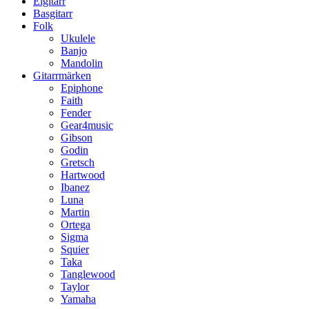
Elgitarr
Basgitarr
Folk
Ukulele
Banjo
Mandolin
Gitarrmärken
Epiphone
Faith
Fender
Gear4music
Gibson
Godin
Gretsch
Hartwood
Ibanez
Luna
Martin
Ortega
Sigma
Squier
Taka
Tanglewood
Taylor
Yamaha