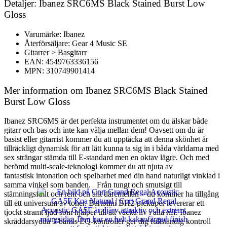
Detaljer: Ibanez SRC6MS Black Stained Burst Low
Gloss
Varumärke: Ibanez
Återförsäljare: Gear 4 Music SE
Gitarrer > Basgitarr
EAN: 4549763336156
MPN: 310749901414
Mer information om Ibanez SRC6MS Black Stained
Burst Low Gloss
Ibanez SRC6MS är det perfekta instrumentet om du älskar både
gitarr och bas och inte kan välja mellan dem! Oavsett om du är
basist eller gitarrist kommer du att upptäcka att denna skönhet är
tillräckligt dynamisk för att lätt kunna ta sig in i båda världarna med
sex strängar stämda till E-standard men en oktav lägre. Och med
berömd multi-scale-teknologi kommer du att njuta av
fantastisk intonation och spelbarhet med din hand naturligt vinklad i
samma vinkel som banden. Från tungt och smutsigt till
stämningsfullt och rent och allt däremellan – du kommer ha tillgång
till ett universum av toner. Bartolini BH2-pickuper levererar ett
tjockt stramt ljud som hjälper till att väcka liv i alla riff. Ibanez
skräddarsydda 3-bands EQ-kontroller ger dig fullständig kontroll