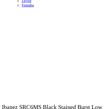
Taylor
Yamaha
Ibanez SRC6MS Black Stained Burst Low