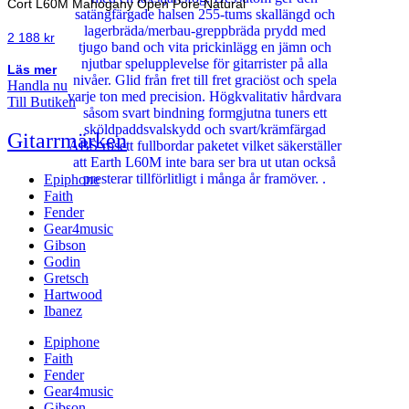
Cort L60M Mahogany Open Pore Natural
2 188
kr
Läs mer
Handla nu
Till Butiken
Gitarrmärken
Epiphone
Faith
Fender
Gear4music
Gibson
Godin
Gretsch
Hartwood
Ibanez
Epiphone
Faith
Fender
Gear4music
Gibson