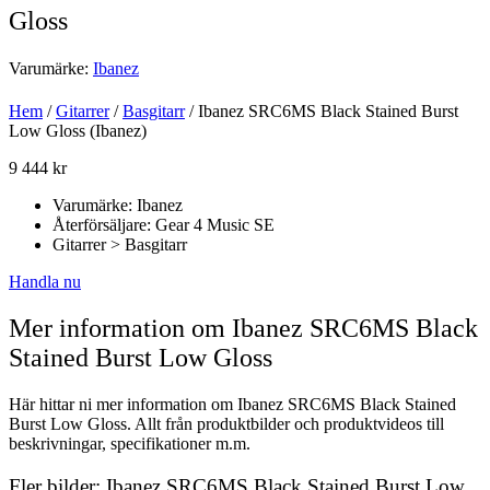
Gloss
Varumärke:
Ibanez
Hem
/
Gitarrer
/
Basgitarr
/ Ibanez SRC6MS Black Stained Burst
Low Gloss (Ibanez)
9 444
kr
Varumärke: Ibanez
Återförsäljare: Gear 4 Music SE
Gitarrer > Basgitarr
Handla nu
Mer information om Ibanez SRC6MS Black
Stained Burst Low Gloss
Här hittar ni mer information om Ibanez SRC6MS Black Stained
Burst Low Gloss. Allt från produktbilder och produktvideos till
beskrivningar, specifikationer m.m.
Fler bilder: Ibanez SRC6MS Black Stained Burst Low