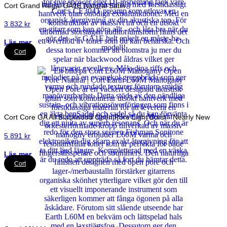
Cort Grand Regal GA1E Natural Satin
3 832
kr
Läs mer
Cort
Cort Core GA All Blackwood Open Pore Light Burst - Nearly New
5 891
kr
Läs mer
Cort