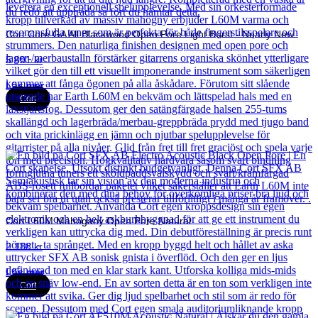
Cort Core GA All Blackwood Open Pore Light Burst - Nearly New
5 891
kr
Läs mer
Cort
Cort L60M Mahogany Open Pore Natural
2 188
kr
Läs mer
Cort