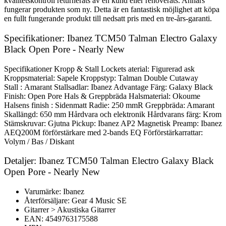
kvalitetskontroll returnerats av en kund eller renoverats. Annars
fungerar produkten som ny. Detta är en fantastisk möjlighet att köpa
en fullt fungerande produkt till nedsatt pris med en tre-års-garanti.
Specifikationer: Ibanez TCM50 Talman Electro Galaxy
Black Open Pore - Nearly New
Specifikationer Kropp & Stall Lockets aterial: Figurerad ask
Kroppsmaterial: Sapele Kroppstyp: Talman Double Cutaway
Stall : Amarant Stallsadlar: Ibanez Advantage Färg: Galaxy Black
Finish: Open Pore Hals & Greppbräda Halsmaterial: Okoume
Halsens finish : Sidenmatt Radie: 250 mmR Greppbräda: Amarant
Skallängd: 650 mm Hårdvara och elektronik Hårdvarans färg: Krom
Stämskruvar: Gjutna Pickup: Ibanez AP2 Magnetisk Preamp: Ibanez
AEQ200M förförstärkare med 2-bands EQ Förförstärkarrattar:
Volym / Bas / Diskant
Detaljer: Ibanez TCM50 Talman Electro Galaxy Black
Open Pore - Nearly New
Varumärke: Ibanez
Återförsäljare: Gear 4 Music SE
Gitarrer > Akustiska Gitarrer
EAN: 4549763175588