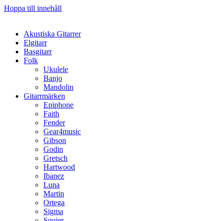
Hoppa till innehåll
Akustiska Gitarrer
Elgitarr
Basgitarr
Folk
Ukulele
Banjo
Mandolin
Gitarrmärken
Epiphone
Faith
Fender
Gear4music
Gibson
Godin
Gretsch
Hartwood
Ibanez
Luna
Martin
Ortega
Sigma
Squier