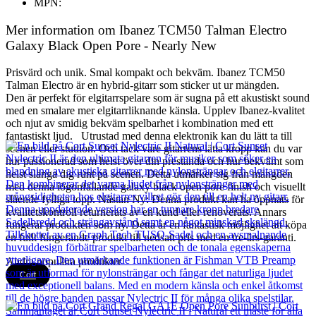
MPN:
Mer information om Ibanez TCM50 Talman Electro
Galaxy Black Open Pore - Nearly New
Prisvärd och unik. Smal kompakt och bekväm. Ibanez TCM50
Talman Electro är en hybrid-gitarr som sticker ut ur mängden.
Den är perfekt för elgitarrspelare som är sugna på ett akustiskt sound
med en smalare mer elgitarrliknande känsla. Upplev Ibanez-kvalitet
och njut av smidig bekväm spelbarhet i kombination med ett
fantastiskt ljud. Utrustad med denna elektronik kan du lätt ta till
scenen eller studion. Och tack vare gitarrens lätta kropp kan du var
hur passionerad som helst över din prestanda och hur bekvämt som
helst slänga dig runt på scenen. Detta utmärker sig från mängden
med denna iögonfallande galaxy black open pore finish och visuellt
slående fylliga topp. Nästan Ny: Denna produkt kan ha öppnats för
kvalitetskontroll returnerats av en kund eller renoverats. Annars
fungerar produkten som ny. Detta är en fantastisk möjlighet att köpa
en fullt fungerande produkt till nedsatt pris med en tre-års-garanti.
Andra populära produkter
Cort