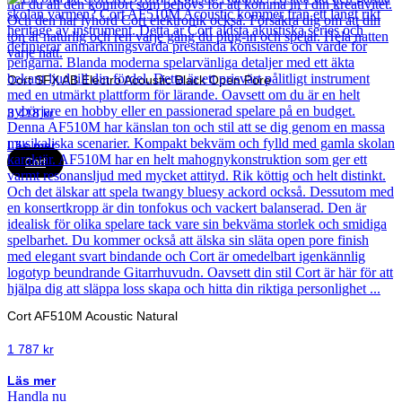
Cort SFX AB Electro Acoustic Black Open Pore
3 418
kr
Läs mer
Cort
Cort AF510M Acoustic Natural
1 787
kr
Läs mer
Handla nu