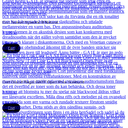
Cort Sunset Nylectric II Natural
7 135
kr
Läs mer
Cort
Cort Grand Regal GA1E Open Pore Sunburst
3 575
kr
Läs mer
Cort