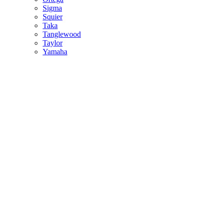
Sigma
Squier
Taka
Tanglewood
Taylor
Yamaha