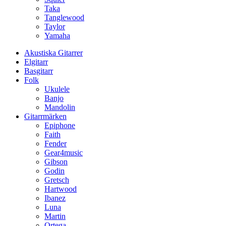
Taka
Tanglewood
Taylor
Yamaha
Akustiska Gitarrer
Elgitarr
Basgitarr
Folk
Ukulele
Banjo
Mandolin
Gitarrmärken
Epiphone
Faith
Fender
Gear4music
Gibson
Godin
Gretsch
Hartwood
Ibanez
Luna
Martin
Ortega