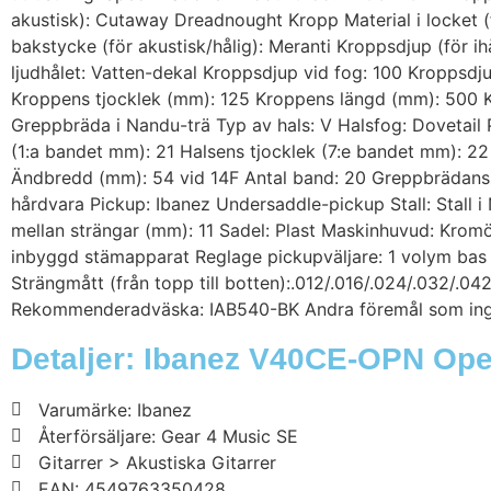
akustisk): Cutaway Dreadnought Kropp Material i locket (fö
bakstycke (för akustisk/hålig): Meranti Kroppsdjup (för ihå
ljudhålet: Vatten-dekal Kroppsdjup vid fog: 100 Kroppsd
Kroppens tjocklek (mm): 125 Kroppens längd (mm): 500 
Greppbräda i Nandu-trä Typ av hals: V Halsfog: Dovetail P
(1:a bandet mm): 21 Halsens tjocklek (7:e bandet mm): 2
Ändbredd (mm): 54 vid 14F Antal band: 20 Greppbrädans r
hårdvara Pickup: Ibanez Undersaddle-pickup Stall: Stall i 
mellan strängar (mm): 11 Sadel: Plast Maskinhuvud: Krom
inbyggd stämapparat Reglage pickupväljare: 1 volym bas
Strängmått (från topp till botten):.012/.016/.024/.032/
Rekommenderadväska: IAB540-BK Andra föremål som ingår
Detaljer: Ibanez V40CE-OPN Ope
Varumärke: Ibanez
Återförsäljare: Gear 4 Music SE
Gitarrer > Akustiska Gitarrer
EAN: 4549763350428