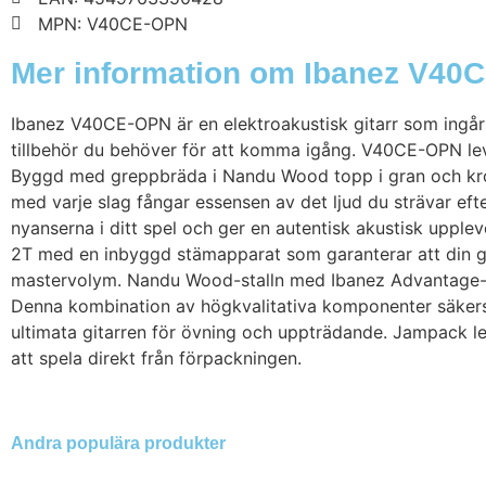
MPN: V40CE-OPN
Mer information om Ibanez V40
Ibanez V40CE-OPN är en elektroakustisk gitarr som ingår
tillbehör du behöver för att komma igång. V40CE-OPN lev
Byggd med greppbräda i Nandu Wood topp i gran och kropp
med varje slag fångar essensen av det ljud du strävar e
nyanserna i ditt spel och ger en autentisk akustisk uppl
2T med en inbyggd stämapparat som garanterar att din gita
mastervolym. Nandu Wood-stalln med Ibanez Advantage-stif
Denna kombination av högkvalitativa komponenter säkerstäl
ultimata gitarren för övning och uppträdande. Jampack le
att spela direkt från förpackningen.
Andra populära produkter