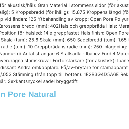
r akustisk/hål): Gran Material i stommens sidor (för akustis
lig): 5 Kroppsbredd (för ihålig): 15.875 Kroppens längd (för 
jup vid änden: 125 Ytbehandling av kropp: Open Pore Polyu
Karossens bredd (mm): 402Hals och greppbräda Hals: Mera
osition för halsled: 14:e greppfästet Hals finish: Open Por
2 Skala (tum): 25.6 Skala (mm): 650 Sadelbredd (tum): 1.6
adie (tum): 10 Greppbrädans radie (mm): 250 Inläggning: V
Nandu-trä Antal strängar: 6 Stallsadlar: Ibanez Fördel Mater
överdragna stämskruvar Förförstärkare (för akustisk): Iba
 diskant Andra omkopplare: På/av-brytare för stämapparat
.042/.053 Stämning (från topp till botten): 1E2B3G4D5A6E 
: Sexkantsnyckel sadel bryggstift
n Pore Natural