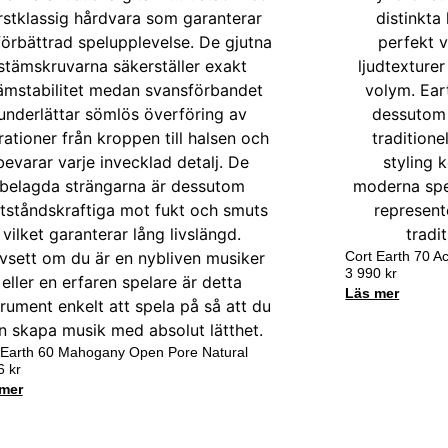
Cort Earth 70 A
3 990
kr
Läs mer
 Earth 60 Mahogany Open Pore Natural
46
kr
mer