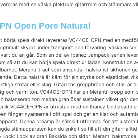
vereras med en väska plektrum gitarrrem och stämmare vilk
OPN Open Pore Natural
 att börja spela direkt levereras VC44CE-OPN med en medfö
ptimalt skydd under transport och förvaring. väskaen ser ti
vart du än går. Som en del av Ibanez Jampack-serien levere
 så att du kan börja spela direkt ur lådan. Konstruktion 
lbarhet. Meranti-träet som används i halskonstruktionen ge
ande. Detta halsträ är känt för sin styrka och elasticitet vil
tliga stötar eller slag. Gitarrens greppbräda och stall är 
llig och varm ton. VC44CE-OPN har en Meranti-kropp som spel
ch balanserad ton medan gran ökar sustainen vilket gör den h
ktronik VC44CE-OPN är utrustad med en Ibanez Undersaddle
pen fångar nyanserna i ditt spel och ger en klar och autenti
rat. Denna preamp är särskilt utformad för att justera 
ggda stämapparaten kan du enkelt se till att din gitarr allt
 Lock: Lock av gran Baksida och sidor: Meranti bakstycke 