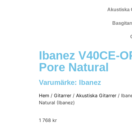
Akustiska G
Basgitar
Ibanez V40CE-O
Pore Natural
Varumärke:
Ibanez
Hem
/
Gitarrer
/
Akustiska Gitarrer
/ Iba
Natural (Ibanez)
1 768
kr