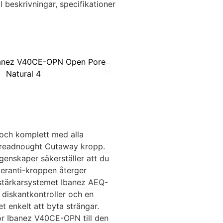
 beskrivningar, specifikationer
 och komplett med alla
 Dreadnought Cutaway kropp.
enskaper säkerställer att du
Meranti-kroppen återger
örstärkarsystemet Ibanez AEQ-
 diskantkontroller och en
 enkelt att byta strängar.
gör Ibanez V40CE-OPN till den