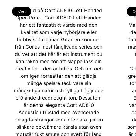
Cort
C