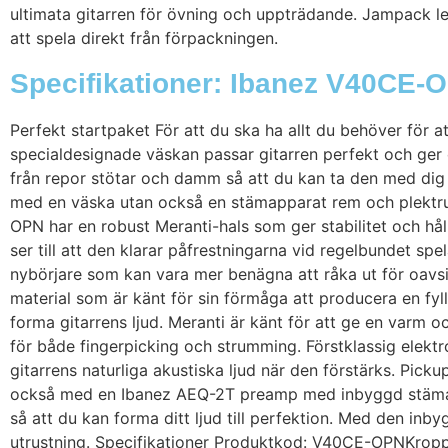
ultimata gitarren för övning och uppträdande. Jampack le
att spela direkt från förpackningen.
Specifikationer: Ibanez V40CE-
Perfekt startpaket För att du ska ha allt du behöver för
specialdesignade väskan passar gitarren perfekt och ger o
från repor stötar och damm så att du kan ta den med dig 
med en väska utan också en stämapparat rem och plektrum
OPN har en robust Meranti-hals som ger stabilitet och hål
ser till att den klarar påfrestningarna vid regelbundet spel
nybörjare som kan vara mer benägna att råka ut för oavsik
material som är känt för sin förmåga att producera en fy
forma gitarrens ljud. Meranti är känt för att ge en varm o
för både fingerpicking och strumming. Förstklassig ele
gitarrens naturliga akustiska ljud när den förstärks. Picku
också med en Ibanez AEQ-2T preamp med inbyggd stämappa
så att du kan forma ditt ljud till perfektion. Med den inby
utrustning. Specifikationer Produktkod: V40CE-OPNKropp