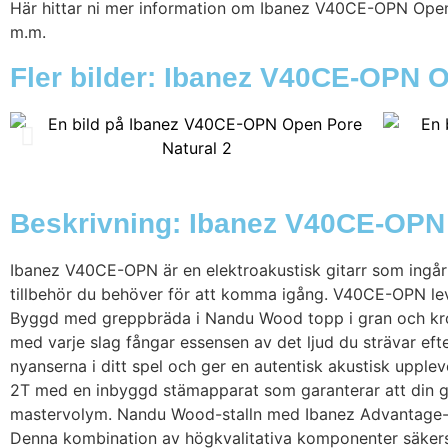
Här hittar ni mer information om Ibanez V40CE-OPN Open Po
m.m.
Fler bilder: Ibanez V40CE-OPN 
Beskrivning: Ibanez V40CE-OPN
Ibanez V40CE-OPN är en elektroakustisk gitarr som ingår
tillbehör du behöver för att komma igång. V40CE-OPN lev
Byggd med greppbräda i Nandu Wood topp i gran och kropp
med varje slag fångar essensen av det ljud du strävar e
nyanserna i ditt spel och ger en autentisk akustisk uppl
2T med en inbyggd stämapparat som garanterar att din gita
mastervolym. Nandu Wood-stalln med Ibanez Advantage-stif
Denna kombination av högkvalitativa komponenter säkerstäl