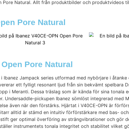
re Natural. Allt från produktbilder och produktvideos till
Open Pore Natural
 Open Pore Natural
 i Ibanez Jampack series utformad med nybörjare i åtanke
ererar ett fylligt resonant ljud från sin bekvämt spelbara
 i Meranti. Dessa träslag som är kända för sina tonala eg
fter. Undersaddle-pickupen Ibanez sömlöst integrerad med 
evelse även när den förstärks. Hjärtat i V40CE-OPN är förf
rr alltid är stämd en intuitiv förförstärkare med bas- och
t ger optimal överföring av strängvibrationer och gör det
ler instrumentets tonala integritet och stabilitet vilket 