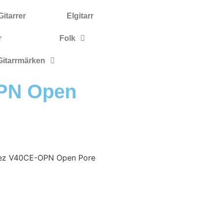
itarrer
Elgitarr
r
Folk
Gitarrmärken
PN Open
nez V40CE-OPN Open Pore