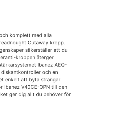
 och komplett med alla
 Dreadnought Cutaway kropp.
enskaper säkerställer att du
Meranti-kroppen återger
örstärkarsystemet Ibanez AEQ-
 diskantkontroller och en
 enkelt att byta strängar.
gör Ibanez V40CE-OPN till den
et ger dig allt du behöver för