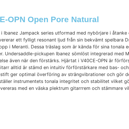
CE-OPN Open Pore Natural
 i Ibanez Jampack series utformad med nybörjare i åtanke
ererar ett fylligt resonant ljud från sin bekvämt spelbara
 i Meranti. Dessa träslag som är kända för sina tonala eg
fter. Undersaddle-pickupen Ibanez sömlöst integrerad med 
evelse även när den förstärks. Hjärtat i V40CE-OPN är förf
rr alltid är stämd en intuitiv förförstärkare med bas- och
t ger optimal överföring av strängvibrationer och gör det
ler instrumentets tonala integritet och stabilitet vilket 
vereras med en väska plektrum gitarrrem och stämmare vilk