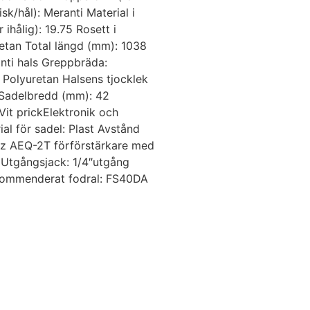
k/hål): Meranti Material i
ihålig): 19.75 Rosett i
retan Total längd (mm): 1038
nti hals Greppbräda:
e Polyuretan Halsens tjocklek
5 Sadelbredd (mm): 42
it prickElektronik och
ial för sadel: Plast Avstånd
nez AEQ-2T förförstärkare med
 Utgångsjack: 1/4″utgång
Rekommenderat fodral: FS40DA