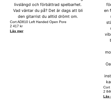
Cort AD810 Left Handed Open Pore
2 417
kr
Läs mer
Cort
2 8
Läs 