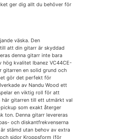
et ger dig allt du behöver för
ljande väska. Den
ll att din gitarr är skyddad
ras denna gitarr inte bara
av hög kvalitet Ibanez VC44CE-
r gitarren en solid grund och
ket gör det perfekt för
tillverkade av Nandu Wood ett
ar en viktig roll för att
är gitarren till ett utmärkt val
-pickup som exakt återger
sk ton. Denna gitarr levereras
bas- och diskantfrekvenserna
id är stämd utan behov av extra
och sidor Kroppsform (för