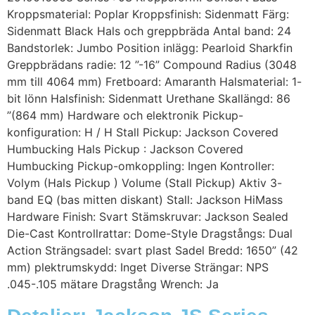
Kroppsmaterial: Poplar Kroppsfinish: Sidenmatt Färg:
Sidenmatt Black Hals och greppbräda Antal band: 24
Bandstorlek: Jumbo Position inlägg: Pearloid Sharkfin
Greppbrädans radie: 12 ”-16” Compound Radius (3048
mm till 4064 mm) Fretboard: Amaranth Halsmaterial: 1-
bit lönn Halsfinish: Sidenmatt Urethane Skallängd: 86
”(864 mm) Hardware och elektronik Pickup-
konfiguration: H / H Stall Pickup: Jackson Covered
Humbucking Hals Pickup : Jackson Covered
Humbucking Pickup-omkoppling: Ingen Kontroller:
Volym (Hals Pickup ) Volume (Stall Pickup) Aktiv 3-
band EQ (bas mitten diskant) Stall: Jackson HiMass
Hardware Finish: Svart Stämskruvar: Jackson Sealed
Die-Cast Kontrollrattar: Dome-Style Dragstångs: Dual
Action Strängsadel: svart plast Sadel Bredd: 1650” (42
mm) plektrumskydd: Inget Diverse Strängar: NPS
.045-.105 mätare Dragstång Wrench: Ja