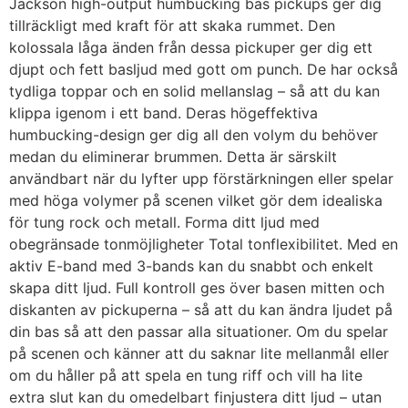
Jackson high-output humbucking bas pickups ger dig
tillräckligt med kraft för att skaka rummet. Den
kolossala låga änden från dessa pickuper ger dig ett
djupt och fett basljud med gott om punch. De har också
tydliga toppar och en solid mellanslag – så att du kan
klippa igenom i ett band. Deras högeffektiva
humbucking-design ger dig all den volym du behöver
medan du eliminerar brummen. Detta är särskilt
användbart när du lyfter upp förstärkningen eller spelar
med höga volymer på scenen vilket gör dem idealiska
för tung rock och metall. Forma ditt ljud med
obegränsade tonmöjligheter Total tonflexibilitet. Med en
aktiv E-band med 3-bands kan du snabbt och enkelt
skapa ditt ljud. Full kontroll ges över basen mitten och
diskanten av pickuperna – så att du kan ändra ljudet på
din bas så att den passar alla situationer. Om du spelar
på scenen och känner att du saknar lite mellanmål eller
om du håller på att spela en tung riff och vill ha lite
extra slut kan du omedelbart finjustera ditt ljud – utan