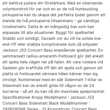
att behöva justera din förstärkare. Med en oberoende
volymkontroll för var och en av de två humbucking
pickuperna kan du skapa det perfekta ljudet genom att
blanda de två pickuparna tillsammans – ge oändliga
tonalternativ. Detta är en mångsidig bas som kan
anpassas till alla situationer. Byggt för spelbarhet
Snabbt och smidigt. Oavsett om du vill ha solida low-
end-riff eller snabba komplicerade solo så erbjuder
Jackson JS3 Concert Bass enastående spelbarhet. En
sammansatt radius-amaranth-fretboard gör det enkelt
att spela hela vägen ner på halsn. Att vara rundare vid
Sadelen gör kraftfulla riff lätt att spela och genom att
platta ut fretboardet närmare hälen känner man sig
otroligt. Kombinerad med en slät Sidenmatt 1-bitar av
Sidenmatt kan du enkelt glida till någon av de 24
borrarna – så att du kan nå din maximala spelpotential.
Specifikationer Kropp Modellnamn : Jackson JS3
Concert Bass Sidenmatt Black Modellnummer :
2919016568 Series : JS Kroppsform: Concert Bass