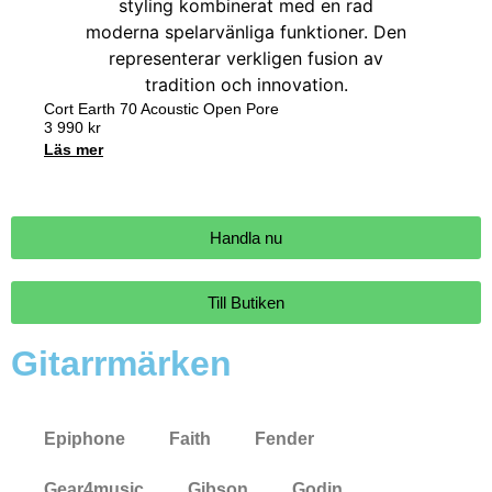
Cort Earth 70 Acoustic Open Pore
3 990
kr
Läs mer
Handla nu
Till Butiken
Gitarrmärken
Epiphone
Faith
Fender
Gear4music
Gibson
Godin