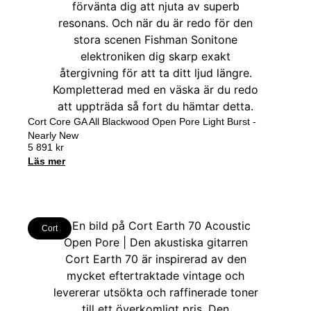
Cort Core GA All Blackwood Open Pore Light Burst -
Nearly New
5 891
kr
Läs mer
Cort