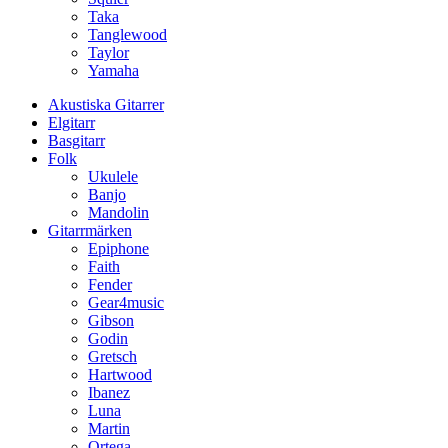
Taka
Tanglewood
Taylor
Yamaha
Akustiska Gitarrer
Elgitarr
Basgitarr
Folk
Ukulele
Banjo
Mandolin
Gitarrmärken
Epiphone
Faith
Fender
Gear4music
Gibson
Godin
Gretsch
Hartwood
Ibanez
Luna
Martin
Ortega