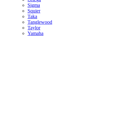
Sigma
Squier
Taka
Tanglewood
Taylor
Yamaha