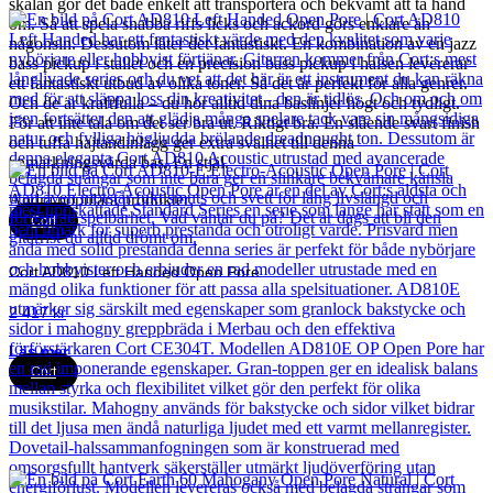
skalan gör det både enkelt att transportera och bekvämt att ta hand
om. Så att spela snabba riffs licks och ackord görs enklare än
någonsin. Dessutom låter det fantastiskt. En kombination av en jazz
bass pickup i stallet och en precision bass pickup i halsen levererar
ett fantastiskt utbud av olika toner. Så det är perfekt för alla genrer.
Och de är kraftfulla – du hör alltid dina baslinjer högt och tydligt.
För att inte tala om det ser bra ut. Riktigt bra. En slående svart finish
och tuffa hajtandinlägg ger extra svalhet till denna
anmärkningsvärda bas. En stjäl.
Andra populära produkter
Cort
Cort AD810 Left Handed Open Pore
2 417
kr
Läs mer
Cort