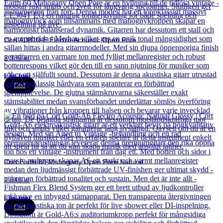
Cort AD810-E Electro-Acoustic Open Pore
2 989
kr
Läs mer
Cort
Cort Earth 60 Mahogany Open Pore Natural
2 846
kr
Läs mer
Cort