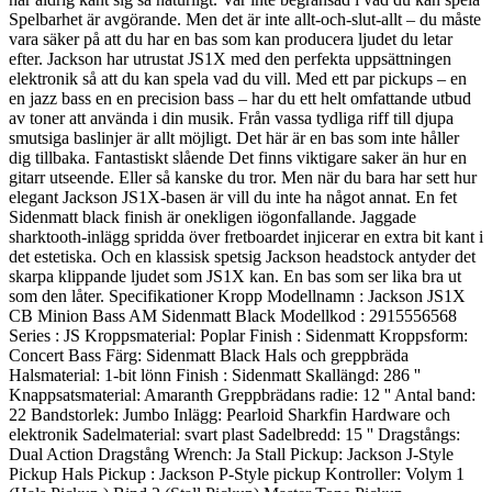
Spelbarhet är avgörande. Men det är inte allt-och-slut-allt – du måste
vara säker på att du har en bas som kan producera ljudet du letar
efter. Jackson har utrustat JS1X med den perfekta uppsättningen
elektronik så att du kan spela vad du vill. Med ett par pickups – en
en jazz bass en en precision bass – har du ett helt omfattande utbud
av toner att använda i din musik. Från vassa tydliga riff till djupa
smutsiga baslinjer är allt möjligt. Det här är en bas som inte håller
dig tillbaka. Fantastiskt slående Det finns viktigare saker än hur en
gitarr utseende. Eller så kanske du tror. Men när du bara har sett hur
elegant Jackson JS1X-basen är vill du inte ha något annat. En fet
Sidenmatt black finish är onekligen iögonfallande. Jaggade
sharktooth-inlägg spridda över fretboardet injicerar en extra bit kant i
det estetiska. Och en klassisk spetsig Jackson headstock antyder det
skarpa klippande ljudet som JS1X kan. En bas som ser lika bra ut
som den låter. Specifikationer Kropp Modellnamn : Jackson JS1X
CB Minion Bass AM Sidenmatt Black Modellkod : 2915556568
Series : JS Kroppsmaterial: Poplar Finish : Sidenmatt Kroppsform:
Concert Bass Färg: Sidenmatt Black Hals och greppbräda
Halsmaterial: 1-bit lönn Finish : Sidenmatt Skallängd: 286 ''
Knappsatsmaterial: Amaranth Greppbrädans radie: 12 '' Antal band:
22 Bandstorlek: Jumbo Inlägg: Pearloid Sharkfin Hardware och
elektronik Sadelmaterial: svart plast Sadelbredd: 15 '' Dragstångs:
Dual Action Dragstång Wrench: Ja Stall Pickup: Jackson J-Style
Pickup Hals Pickup : Jackson P-Style pickup Kontroller: Volym 1