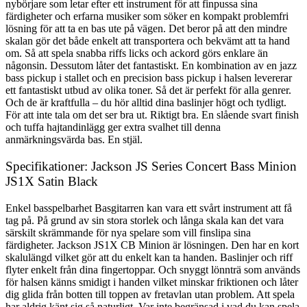
nybörjare som letar efter ett instrument för att finpussa sina
färdigheter och erfarna musiker som söker en kompakt problemfri
lösning för att ta en bas ute på vägen. Det beror på att den mindre
skalan gör det både enkelt att transportera och bekvämt att ta hand
om. Så att spela snabba riffs licks och ackord görs enklare än
någonsin. Dessutom låter det fantastiskt. En kombination av en jazz
bass pickup i stallet och en precision bass pickup i halsen levererar
ett fantastiskt utbud av olika toner. Så det är perfekt för alla genrer.
Och de är kraftfulla – du hör alltid dina baslinjer högt och tydligt.
För att inte tala om det ser bra ut. Riktigt bra. En slående svart finish
och tuffa hajtandinlägg ger extra svalhet till denna
anmärkningsvärda bas. En stjäl.
Specifikationer: Jackson JS Series Concert Bass Minion
JS1X Satin Black
Enkel basspelbarhet Basgitarren kan vara ett svårt instrument att få
tag på. På grund av sin stora storlek och långa skala kan det vara
särskilt skrämmande för nya spelare som vill finslipa sina
färdigheter. Jackson JS1X CB Minion är lösningen. Den har en kort
skalulängd vilket gör att du enkelt kan ta handen. Baslinjer och riff
flyter enkelt från dina fingertoppar. Och snyggt lönnträ som används
för halsen känns smidigt i handen vilket minskar friktionen och låter
dig glida från botten till toppen av fretavlan utan problem. Att spela
har aldrig känt sig så naturligt. Var inte begränsad i vad du kan spela