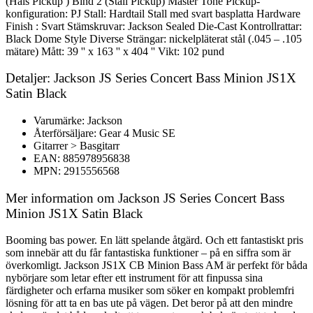
(Hals Pickup ) Bind 2 (Stall Pickup) Master Tone Pickup-
konfiguration: PJ Stall: Hardtail Stall med svart basplatta Hardware
Finish : Svart Stämskruvar: Jackson Sealed Die-Cast Kontrollrattar:
Black Dome Style Diverse Strängar: nickelpläterat stål (.045 – .105
mätare) Mått: 39 '' x 163 '' x 404 '' Vikt: 102 pund
Detaljer: Jackson JS Series Concert Bass Minion JS1X
Satin Black
Varumärke: Jackson
Återförsäljare: Gear 4 Music SE
Gitarrer > Basgitarr
EAN: 885978956838
MPN: 2915556568
Mer information om Jackson JS Series Concert Bass
Minion JS1X Satin Black
Booming bas power. En lätt spelande åtgärd. Och ett fantastiskt pris
som innebär att du får fantastiska funktioner – på en siffra som är
överkomligt. Jackson JS1X CB Minion Bass AM är perfekt för båda
nybörjare som letar efter ett instrument för att finpussa sina
färdigheter och erfarna musiker som söker en kompakt problemfri
lösning för att ta en bas ute på vägen. Det beror på att den mindre