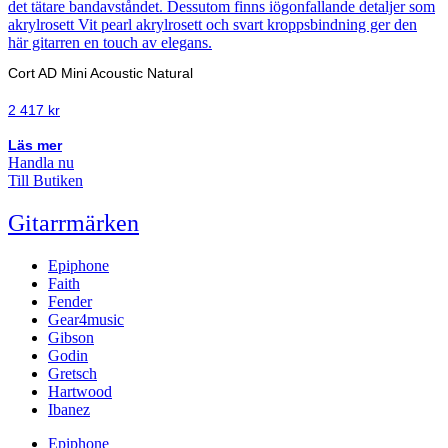
Cort AD Mini Acoustic Natural
2 417
kr
Läs mer
Handla nu
Till Butiken
Gitarrmärken
Epiphone
Faith
Fender
Gear4music
Gibson
Godin
Gretsch
Hartwood
Ibanez
Epiphone