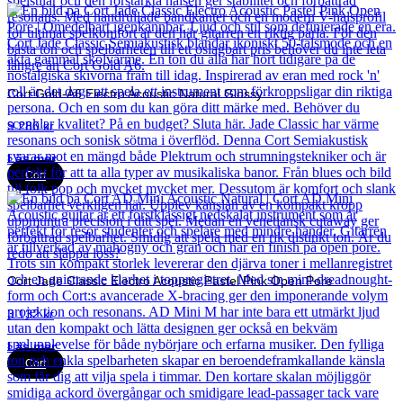
Cort Gold-A6 Electro Acoustic Natural Glossy
9 280
kr
Läs mer
Cort
Cort Jade Classic Electro Acoustic Pastel Pink Open Pore
3 132
kr
Läs mer
Cort