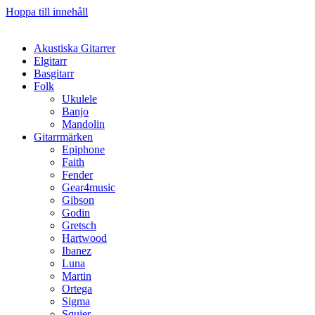
Hoppa till innehåll
Akustiska Gitarrer
Elgitarr
Basgitarr
Folk
Ukulele
Banjo
Mandolin
Gitarrmärken
Epiphone
Faith
Fender
Gear4music
Gibson
Godin
Gretsch
Hartwood
Ibanez
Luna
Martin
Ortega
Sigma
Squier