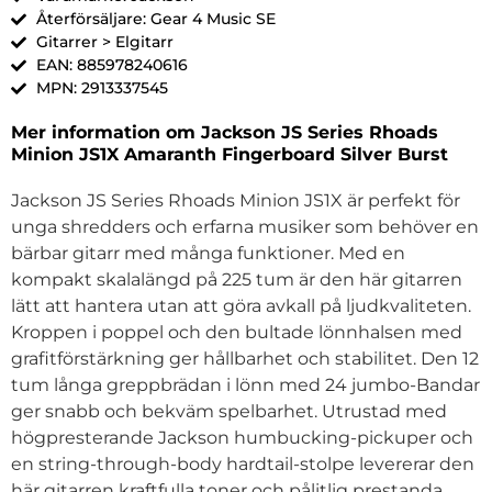
Återförsäljare: Gear 4 Music SE
Gitarrer > Elgitarr
EAN: 885978240616
MPN: 2913337545
Mer information om Jackson JS Series Rhoads
Minion JS1X Amaranth Fingerboard Silver Burst
Jackson JS Series Rhoads Minion JS1X är perfekt för
unga shredders och erfarna musiker som behöver en
bärbar gitarr med många funktioner. Med en
kompakt skalalängd på 225 tum är den här gitarren
lätt att hantera utan att göra avkall på ljudkvaliteten.
Kroppen i poppel och den bultade lönnhalsen med
grafitförstärkning ger hållbarhet och stabilitet. Den 12
tum långa greppbrädan i lönn med 24 jumbo-Bandar
ger snabb och bekväm spelbarhet. Utrustad med
högpresterande Jackson humbucking-pickuper och
en string-through-body hardtail-stolpe levererar den
här gitarren kraftfulla toner och pålitlig prestanda.