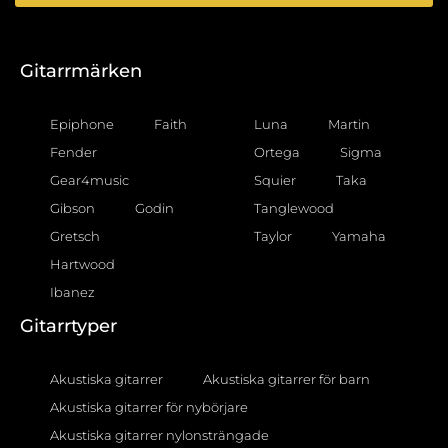
Gitarrmärken
Epiphone
Faith
Luna
Martin
Fender
Ortega
Sigma
Gear4music
Squier
Taka
Gibson
Godin
Tanglewood
Gretsch
Taylor
Yamaha
Hartwood
Ibanez
Gitarrtyper
Akustiska gitarrer
Akustiska gitarrer för barn
Akustiska gitarrer för nybörjare
Akustiska gitarrer nylonsträngade