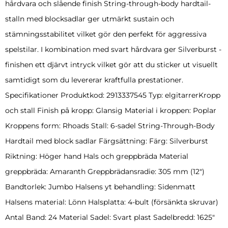
hårdvara och slående finish String-through-body hardtail-
stalln med blocksadlar ger utmärkt sustain och
stämningsstabilitet vilket gör den perfekt för aggressiva
spelstilar. I kombination med svart hårdvara ger Silverburst -
finishen ett djärvt intryck vilket gör att du sticker ut visuellt
samtidigt som du levererar kraftfulla prestationer.
Specifikationer Produktkod: 2913337545 Typ: elgitarrerKropp
och stall Finish på kropp: Glansig Material i kroppen: Poplar
Kroppens form: Rhoads Stall: 6-sadel String-Through-Body
Hardtail med block sadlar Färgsättning: Färg: Silverburst
Riktning: Höger hand Hals och greppbräda Material
greppbräda: Amaranth Greppbrädansradie: 305 mm (12″)
Bandtorlek: Jumbo Halsens yt behandling: Sidenmatt
Halsens material: Lönn Halsplatta: 4-bult (försänkta skruvar)
Antal Band: 24 Material Sadel: Svart plast Sadelbredd: 1625″