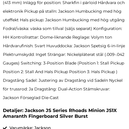
(413 mm) Inlägg för position: Sharkfin i pärloid Hårdvara och
elektronik Pickup på stalln: Jackson Humbucking med hög
uteffekt Hals pickup: Jackson Humbucking med hög utgång
Fodral/väska: väska som tillval (säljs separat) Konfiguration:
HH Kontrollrattar: Dome-liknande Reglage: Volym ton
Hårdvarufinish: Svart Huvuddocka: Jackson Spetsig 6-in-linje
Plektrumskydd: Inget Strängar: Nickelpläterat stål (.009-.042
Gauges) Switching: 3-Position Blade (Position 1: Stall Pickup
Position 2: Stall And Hals Pickup Position 3: Hals Pickup )
Dragstång Sadel: Justering av Dragstång vid Sadeln Nyckel
för trussrod: Ja Dragstång: Dual-Action Stämskruvar:
Jackson Förseglad Die-Cast
Detaljer: Jackson JS Series Rhoads Minion JS1X
Amaranth Fingerboard Silver Burst
Varumärke: Jackson