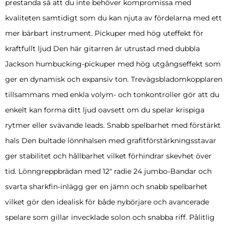
prestanda så att du inte behöver kompromissa med
kvaliteten samtidigt som du kan njuta av fördelarna med ett
mer bärbart instrument. Pickuper med hög uteffekt för
kraftfullt ljud Den här gitarren är utrustad med dubbla
Jackson humbucking-pickuper med hög utgångseffekt som
ger en dynamisk och expansiv ton. Trevägsbladomkopplaren
tillsammans med enkla volym- och tonkontroller gör att du
enkelt kan forma ditt ljud oavsett om du spelar krispiga
rytmer eller svävande leads. Snabb spelbarhet med förstärkt
hals Den bultade lönnhalsen med grafitförstärkningsstavar
ger stabilitet och hållbarhet vilket förhindrar skevhet över
tid. Lönngreppbrädan med 12″ radie 24 jumbo-Bandar och
svarta sharkfin-inlägg ger en jämn och snabb spelbarhet
vilket gör den idealisk för både nybörjare och avancerade
spelare som gillar invecklade solon och snabba riff. Pålitlig