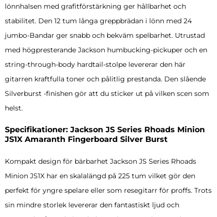
lönnhalsen med grafitförstärkning ger hållbarhet och
stabilitet. Den 12 tum långa greppbrädan i lönn med 24
jumbo-Bandar ger snabb och bekväm spelbarhet. Utrustad
med högpresterande Jackson humbucking-pickuper och en
string-through-body hardtail-stolpe levererar den här
gitarren kraftfulla toner och pålitlig prestanda. Den slående
Silverburst -finishen gör att du sticker ut på vilken scen som
helst.
Specifikationer: Jackson JS Series Rhoads Minion
JS1X Amaranth Fingerboard Silver Burst
Kompakt design för bärbarhet Jackson JS Series Rhoads
Minion JS1X har en skalalängd på 225 tum vilket gör den
perfekt för yngre spelare eller som resegitarr för proffs. Trots
sin mindre storlek levererar den fantastiskt ljud och