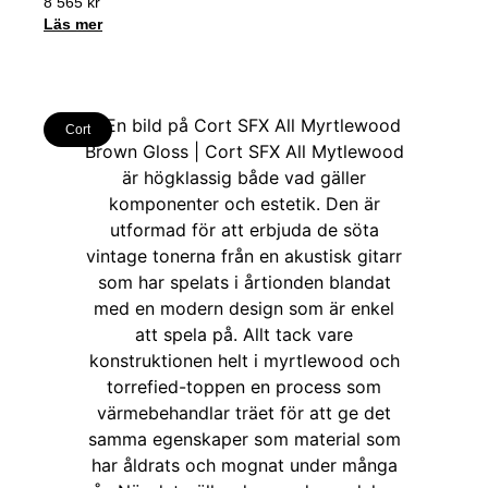
8 565
kr
Läs mer
Cort