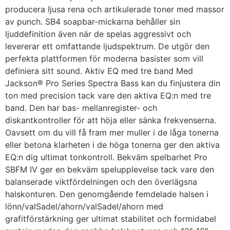
producera ljusa rena och artikulerade toner med massor
av punch. SB4 soapbar-mickarna behåller sin
ljuddefinition även när de spelas aggressivt och
levererar ett omfattande ljudspektrum. De utgör den
perfekta plattformen för moderna basister som vill
definiera sitt sound. Aktiv EQ med tre band Med
Jackson® Pro Series Spectra Bass kan du finjustera din
ton med precision tack vare den aktiva EQ:n med tre
band. Den har bas- mellanregister- och
diskantkontroller för att höja eller sänka frekvenserna.
Oavsett om du vill få fram mer muller i de låga tonerna
eller betona klarheten i de höga tonerna ger den aktiva
EQ:n dig ultimat tonkontroll. Bekväm spelbarhet Pro
SBFM IV ger en bekväm spelupplevelse tack vare den
balanserade viktfördelningen och den överlägsna
halskonturen. Den genomgående femdelade halsen i
lönn/valSadel/ahorn/valSadel/ahorn med
grafitförstärkning ger ultimat stabilitet och formidabel