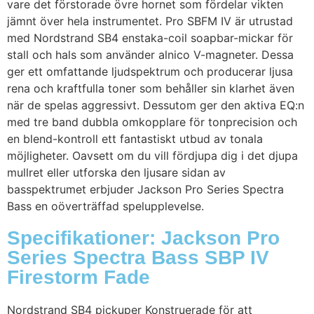
vare det förstorade övre hornet som fördelar vikten
jämnt över hela instrumentet. Pro SBFM IV är utrustad
med Nordstrand SB4 enstaka-coil soapbar-mickar för
stall och hals som använder alnico V-magneter. Dessa
ger ett omfattande ljudspektrum och producerar ljusa
rena och kraftfulla toner som behåller sin klarhet även
när de spelas aggressivt. Dessutom ger den aktiva EQ:n
med tre band dubbla omkopplare för tonprecision och
en blend-kontroll ett fantastiskt utbud av tonala
möjligheter. Oavsett om du vill fördjupa dig i det djupa
mullret eller utforska den ljusare sidan av
basspektrumet erbjuder Jackson Pro Series Spectra
Bass en oöverträffad spelupplevelse.
Specifikationer: Jackson Pro
Series Spectra Bass SBP IV
Firestorm Fade
Nordstrand SB4 pickuper Konstruerade för att