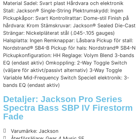
Material Sadel: Svart plast Hårdvara och elektronik
Stall: Jackson® Single-String Plektrumskydd: Ingen
Pickupkåpor: Svart Kontrollrattar: Dome-stil Finish på
hårdvara: Krom Stämskruvar: Jackson® Sealed Die-Cast
Strängar: Nickelpläterat stål (.045-.105 gauges)
Halsplatta: Ingen Remknappar: Låsbara Pickup för stall:
Nordstrand® SB4-B Pickup för hals: Nordstrand® SB4-N
Pickupkonfiguration: HH Reglage: Volym Blend 3-bands
EQ (endast aktiv) Omkoppling: 2-Way Toggle Switch
(väljare för aktivt/passivt alternativ) 3-Way Toggle
Variable Mid-Frequency Switch Speciell elektronik: 3-
bands EQ (endast aktiv)
Detaljer: Jackson Pro Series
Spectra Bass SBP IV Firestorm
Fade
Varumärke: Jackson
Återförsäljare: Gear 4 Music SE