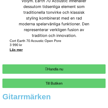
Cort Earth 70 Acoustic Open Pore
3 990
kr
Läs mer
Handla nu
Till Butiken
Gitarrmärken