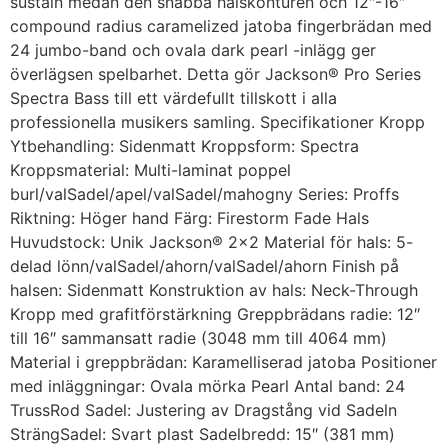
sustain medan den snabba halskonturen och 12″-16″
compound radius caramelized jatoba fingerbrädan med
24 jumbo-band och ovala dark pearl -inlägg ger
överlägsen spelbarhet. Detta gör Jackson® Pro Series
Spectra Bass till ett värdefullt tillskott i alla
professionella musikers samling. Specifikationer Kropp
Ytbehandling: Sidenmatt Kroppsform: Spectra
Kroppsmaterial: Multi-laminat poppel
burl/valSadel/apel/valSadel/mahogny Series: Proffs
Riktning: Höger hand Färg: Firestorm Fade Hals
Huvudstock: Unik Jackson® 2×2 Material för hals: 5-
delad lönn/valSadel/ahorn/valSadel/ahorn Finish på
halsen: Sidenmatt Konstruktion av hals: Neck-Through
Kropp med grafitförstärkning Greppbrädans radie: 12″
till 16″ sammansatt radie (3048 mm till 4064 mm)
Material i greppbrädan: Karamelliserad jatoba Positioner
med inläggningar: Ovala mörka Pearl Antal band: 24
TrussRod Sadel: Justering av Dragstång vid Sadeln
SträngSadel: Svart plast Sadelbredd: 15″ (381 mm)