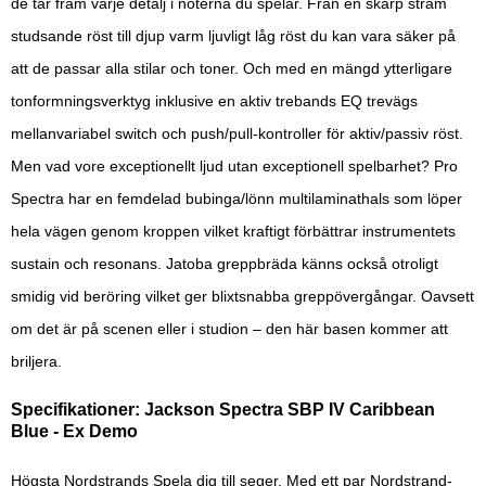
de tar fram varje detalj i noterna du spelar. Från en skarp stram
studsande röst till djup varm ljuvligt låg röst du kan vara säker på
att de passar alla stilar och toner. Och med en mängd ytterligare
tonformningsverktyg inklusive en aktiv trebands EQ trevägs
mellanvariabel switch och push/pull-kontroller för aktiv/passiv röst.
Men vad vore exceptionellt ljud utan exceptionell spelbarhet? Pro
Spectra har en femdelad bubinga/lönn multilaminathals som löper
hela vägen genom kroppen vilket kraftigt förbättrar instrumentets
sustain och resonans. Jatoba greppbräda känns också otroligt
smidig vid beröring vilket ger blixtsnabba greppövergångar. Oavsett
om det är på scenen eller i studion – den här basen kommer att
briljera.
Specifikationer: Jackson Spectra SBP IV Caribbean
Blue - Ex Demo
Högsta Nordstrands Spela dig till seger. Med ett par Nordstrand-