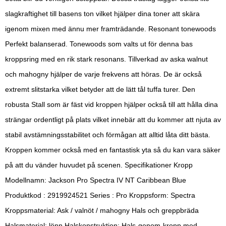
slagkraftighet till basens ton vilket hjälper dina toner att skära
igenom mixen med ännu mer framträdande. Resonant tonewoods
Perfekt balanserad. Tonewoods som valts ut för denna bas
kroppsring med en rik stark resonans. Tillverkad av aska walnut
och mahogny hjälper de varje frekvens att höras. De är också
extremt slitstarka vilket betyder att de lätt tål tuffa turer. Den
robusta Stall som är fäst vid kroppen hjälper också till att hålla dina
strängar ordentligt på plats vilket innebär att du kommer att njuta av
stabil avstämningsstabilitet och förmågan att alltid låta ditt bästa.
Kroppen kommer också med en fantastisk yta så du kan vara säker
på att du vänder huvudet på scenen. Specifikationer Kropp
Modellnamn: Jackson Pro Spectra IV NT Caribbean Blue
Produktkod : 2919924521 Series : Pro Kroppsform: Spectra
Kroppsmaterial: Ask / valnöt / mahogny Hals och greppbräda
Halsmaterial: lönn Halskonstruktion: Hals-genom-kropp med