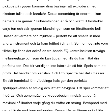
pickups på ryggen kommer dina baslinjer att explodera med
rikedom fullhet och karaktär. Deras tonomfång är enormt – kan
hantera alla genrer. Stallhämtningen är rå och kraftfull förstärker
varje ton och slår igenom blandningen som en förstörande boll.
Halsen är varmare och mjukare – perfekt för att smälta in med
andra instrument och ta fram fetthet i dina rif. Som om det inte vore
tillräckligt finns det också en tre-bands EQ-kontrollsektion trevägs
mellanreglage och som du kan tippa med tills du har hittat din
perfekta ton. Det blir verkligen inte bättre än så här. Spela som ett
proffs Det handlar om känslan. Och Pro Spectra har det i massor.
En slät femdelad lönn / bubinga-hals ger den perfekta
spelupplevelsen är smidig och lätt att navigera. Ditt spel kommer att
frigöras. Och genomgående kroppsdesign innebär att du får
maximal hållbarhet varje gång du träffar en sträng. Beväpnad med
detta blir du verkligen ustoppbar. Dessa träslag lägger också lite