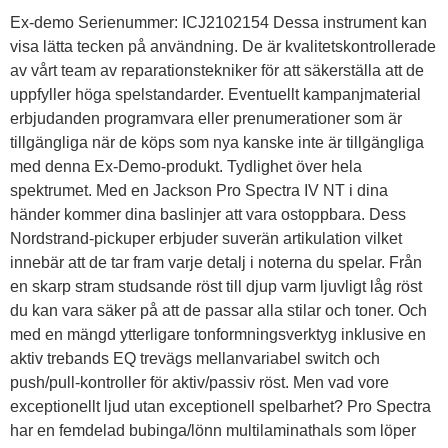
Ex-demo Serienummer: ICJ2102154 Dessa instrument kan
visa lätta tecken på användning. De är kvalitetskontrollerade
av vårt team av reparationstekniker för att säkerställa att de
uppfyller höga spelstandarder. Eventuellt kampanjmaterial
erbjudanden programvara eller prenumerationer som är
tillgängliga när de köps som nya kanske inte är tillgängliga
med denna Ex-Demo-produkt. Tydlighet över hela
spektrumet. Med en Jackson Pro Spectra IV NT i dina
händer kommer dina baslinjer att vara ostoppbara. Dess
Nordstrand-pickuper erbjuder suverän artikulation vilket
innebär att de tar fram varje detalj i noterna du spelar. Från
en skarp stram studsande röst till djup varm ljuvligt låg röst
du kan vara säker på att de passar alla stilar och toner. Och
med en mängd ytterligare tonformningsverktyg inklusive en
aktiv trebands EQ trevägs mellanvariabel switch och
push/pull-kontroller för aktiv/passiv röst. Men vad vore
exceptionellt ljud utan exceptionell spelbarhet? Pro Spectra
har en femdelad bubinga/lönn multilaminathals som löper