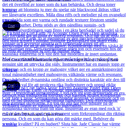
3 832
kr
Läs mer
Cort
Cort Core GA All Blackwood Open Pore Light Burst - Nearly New
5 891
kr
Läs mer
Cort
Cort Earth 70 Acoustic Open Pore
3 990
kr