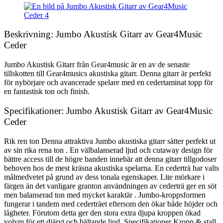
Beskrivning: Jumbo Akustisk Gitarr av Gear4Music
Ceder
Jumbo Akustisk Gitarr från Gear4music är en av de senaste
tillskotten till Gear4musics akustiska gitarr. Denna gitarr är perfekt
för nybörjare och avancerade spelare med en cedertaminat topp för
en fantastisk ton och finish.
Specifikationer: Jumbo Akustisk Gitarr av Gear4Music
Ceder
Rik ren ton Denna attraktiva Jumbo akustiska gitarr sätter perfekt ut
av sin rika rena ton . En välbalanserad ljud och cutaway design för
bättre access till de högre banden innebär att denna gitarr tillgodoser
behoven hos de mest kräsna akustiska spelarna. En cederträ har valts
målmedvetet på grund av dess tonala egenskaper. Lite mörkare i
färgen än det vanligare granton användningen av cederträ ger en söt
men balanserad ton med mycket karaktär . Jumbo-kroppsformen
fungerar i tandem med cederträet eftersom den ökar både höjder och
lågheter. Förutom detta ger den stora extra djupa kroppen ökad
volym för ett djärvt och bältande ljud. Specifikationer Kropp & stall