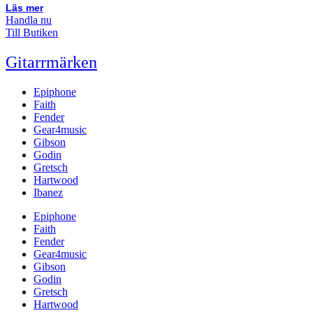
Läs mer
Handla nu
Till Butiken
Gitarrmärken
Epiphone
Faith
Fender
Gear4music
Gibson
Godin
Gretsch
Hartwood
Ibanez
Epiphone
Faith
Fender
Gear4music
Gibson
Godin
Gretsch
Hartwood