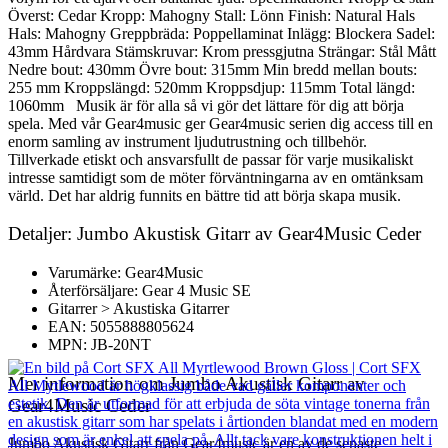
Överst: Cedar Kropp: Mahogny Stall: Lönn Finish: Natural Hals
Hals: Mahogny Greppbräda: Poppellaminat Inlägg: Blockera Sadel:
43mm Hårdvara Stämskruvar: Krom pressgjutna Strängar: Stål Mått
Nedre bout: 430mm Övre bout: 315mm Min bredd mellan bouts:
255 mm Kroppslängd: 520mm Kroppsdjup: 115mm Total längd:
1060mm Musik är för alla så vi gör det lättare för dig att börja
spela. Med vår Gear4music ger Gear4music serien dig access till en
enorm samling av instrument ljudutrustning och tillbehör.
Tillverkade etiskt och ansvarsfullt de passar för varje musikaliskt
intresse samtidigt som de möter förväntningarna av en omtänksam
värld. Det har aldrig funnits en bättre tid att börja skapa musik.
Detaljer: Jumbo Akustisk Gitarr av Gear4Music Ceder
Varumärke: Gear4Music
Återförsäljare: Gear 4 Music SE
Gitarrer > Akustiska Gitarrer
EAN: 5055888805624
MPN: JB-20NT
Mer information om Jumbo Akustisk Gitarr av
Gear4Music Ceder
Jumbo Akustisk Gitarr från Gear4music är en av de senaste