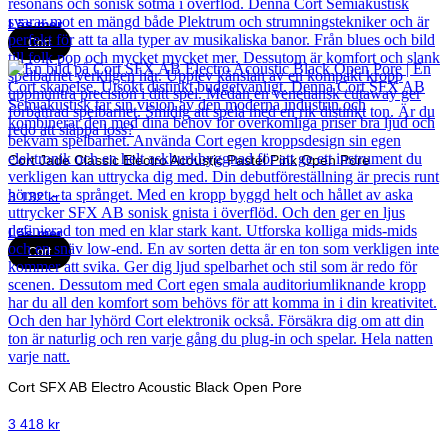
Läs mer
Cort
Cort Jade Classic Electro Acoustic Pastel Pink Open Pore
3 132
kr
Läs mer
Cort
Cort SFX AB Electro Acoustic Black Open Pore
3 418
kr