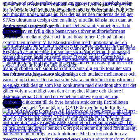
tillskotten till Gear4musics akustiska gitarr. Denna gitarr är perfekt
för nybörjare och avancerade spelare med en cedertaminat topp för
en fantastisk ton och finish.
Andra populära produkter
Cort
Cort SFX All Myrtlewood Brown Gloss
8 422
kr
Läs mer
Cort
Cort Grand Regal GA1E Natural Satin