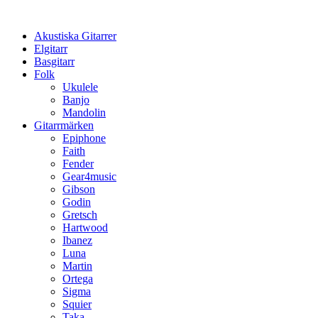
Hoppa
till
Akustiska Gitarrer
innehåll
Elgitarr
Basgitarr
Folk
Ukulele
Banjo
Mandolin
Gitarrmärken
Epiphone
Faith
Fender
Gear4music
Gibson
Godin
Gretsch
Hartwood
Ibanez
Luna
Martin
Ortega
Sigma
Squier
Taka