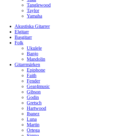
Tanglewood
Taylor
Yamaha
Akustiska Gitarrer
Elgitarr
Basgitarr
Folk
Ukulele
Banjo
Mandolin
Gitarrmärken
Epiphone
Faith
Fender
Gear4music
Gibson
Godin
Gretsch
Hartwood
Ibanez
Luna
Martin
Ortega
Sigma