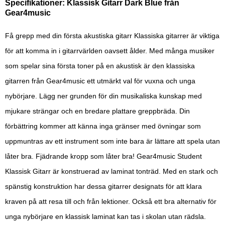
Specifikationer: Klassisk Gitarr Dark Blue från
Gear4music
Få grepp med din första akustiska gitarr Klassiska gitarrer är viktiga
för att komma in i gitarrvärlden oavsett ålder. Med många musiker
som spelar sina första toner på en akustisk är den klassiska
gitarren från Gear4music ett utmärkt val för vuxna och unga
nybörjare. Lägg ner grunden för din musikaliska kunskap med
mjukare strängar och en bredare plattare greppbräda. Din
förbättring kommer att känna inga gränser med övningar som
uppmuntras av ett instrument som inte bara är lättare att spela utan
låter bra. Fjädrande kropp som låter bra! Gear4music Student
Klassisk Gitarr är konstruerad av laminat tonträd. Med en stark och
spänstig konstruktion har dessa gitarrer designats för att klara
kraven på att resa till och från lektioner. Också ett bra alternativ för
unga nybörjare en klassisk laminat kan tas i skolan utan rädsla.