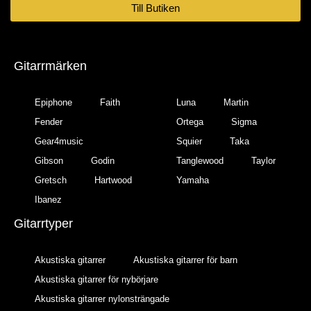
Till Butiken
Gitarrmärken
Epiphone
Faith
Luna
Martin
Fender
Ortega
Sigma
Gear4music
Squier
Taka
Gibson
Godin
Tanglewood
Taylor
Gretsch
Hartwood
Yamaha
Ibanez
Gitarrtyper
Akustiska gitarrer
Akustiska gitarrer för barn
Akustiska gitarrer för nybörjare
Akustiska gitarrer nylonsträngade