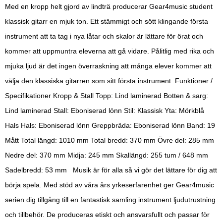
Med en kropp helt gjord av lindträ producerar Gear4music student
klassisk gitarr en mjuk ton. Ett stämmigt och sött klingande första
instrument att ta tag i nya låtar och skalor är lättare för örat och
kommer att uppmuntra eleverna att gå vidare. Pålitlig med rika och
mjuka ljud är det ingen överraskning att många elever kommer att
välja den klassiska gitarren som sitt första instrument. Funktioner /
Specifikationer Kropp & Stall Topp: Lind laminerad Botten & sarg:
Lind laminerad Stall: Eboniserad lönn Stil: Klassisk Yta: Mörkblå
Hals Hals: Eboniserad lönn Greppbräda: Eboniserad lönn Band: 19
Mått Total längd: 1010 mm Total bredd: 370 mm Övre del: 285 mm
Nedre del: 370 mm Midja: 245 mm Skallängd: 255 tum / 648 mm
Sadelbredd: 53 mm Musik är för alla så vi gör det lättare för dig att
börja spela. Med stöd av våra års yrkeserfarenhet ger Gear4music
serien dig tillgång till en fantastisk samling instrument ljudutrustning
och tillbehör. De produceras etiskt och ansvarsfullt och passar för