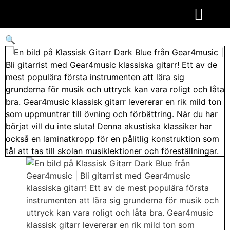
Akustiska Gitarrer
🔍