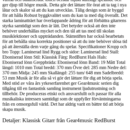
ger djup till högre musik. Detta gör det lättare för örat att ta tag i nya
låtar och skalor så att du kan utvecklas. Tålig design som är byggd
för att hålla Robust byggkvalitet som du kan ta med dig överallt. Det
starka laminatträet har överlappande ådring för att förbättra gitarrens
styrka samtidigt som den är lätt. Det betyder också att den inte
behöver underhållas mycket och den tål att tas med till skolan
musiklektioner och uppträdanden. Stämstiften har också bearbetats
för att behålla sina korrekta positioner så att du inte behöver slösa tid
på att återställa dem varje gång du spelar. Specifikationer Kropp och
bro Topp: Laminerad lind Rygg och sidor: Laminerad lind Stall:
Eboniserad lönn Stil: Klassisk Färg: RedBurst Hals Hals:
Eboniserad lönn Greppbräda: Eboniserad lönn Band: 19 Mått Total
längd: 1010 mm Total bredd: 370 mm Övre del: 285 mm Nedre del:
370 mm Midja: 245 mm Skallängd: 255 tum/ 648 mm Sadelbredd:
53 mm Musik är för alla så vi gör det lättare för dig att börja spela.
Med stöd av våra års yrkeserfarenhet ger Gear4music serien dig
tillgång till en fantastisk samling instrument ljudutrustning och
tillbehör. De produceras etiskt och ansvarsfullt och passar för alla
musikaliska intressen samtidigt som de uppfyller förväntningarna
från en omsorgsfull värld. Det har aldrig varit en bättre tid att börja
skapa musik.
Detaljer: Klassisk Gitarr från Gear4music RedBurst