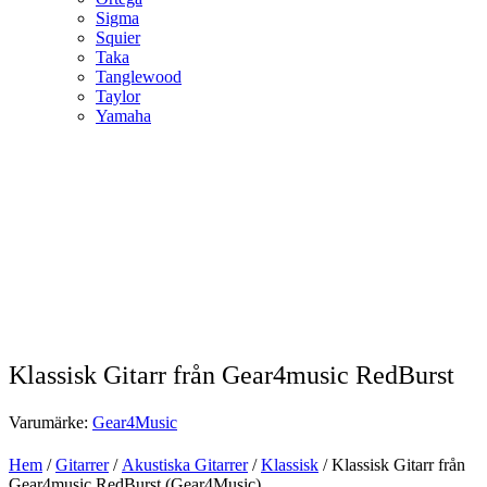
Sigma
Squier
Taka
Tanglewood
Taylor
Yamaha
Klassisk Gitarr från Gear4music RedBurst
Varumärke:
Gear4Music
Hem
/
Gitarrer
/
Akustiska Gitarrer
/
Klassisk
/ Klassisk Gitarr från
Gear4music RedBurst (Gear4Music)