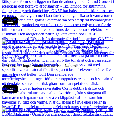
8 565
kr
Läs mer
Cort
Cort Grand Regal Acoustic GA5F Koa Natural
7 850
kr
Läs mer
Cort