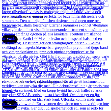
Cort Gold Passion Natural
19 061
kr
Läs mer
Cort
Cort L60M Mahogany Open Pore Natural
2 188
kr
Läs mer
Cort