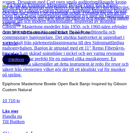
Cort SFX AB Electro Acoustic Black Open Pore
3 418
kr
Läs mer
Epiphone
Epiphone Mastertone Bowtie Open Back Banjo Inspired by Gibson
Custom Natural
10 710
kr
Läs mer
Handla nu
Till Butiken