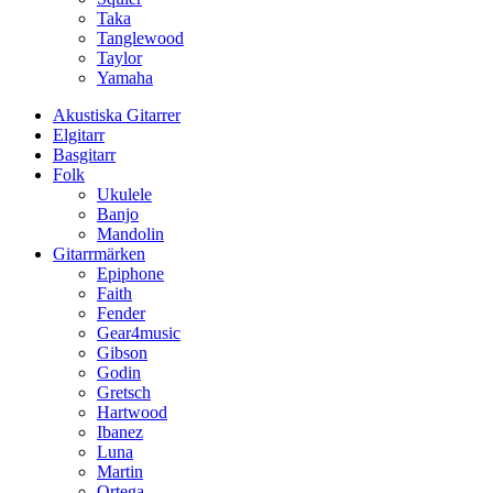
Taka
Tanglewood
Taylor
Yamaha
Akustiska Gitarrer
Elgitarr
Basgitarr
Folk
Ukulele
Banjo
Mandolin
Gitarrmärken
Epiphone
Faith
Fender
Gear4music
Gibson
Godin
Gretsch
Hartwood
Ibanez
Luna
Martin
Ortega