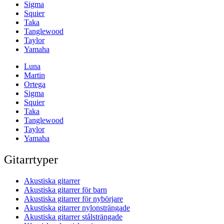
Sigma
Squier
Taka
Tanglewood
Taylor
Yamaha
Luna
Martin
Ortega
Sigma
Squier
Taka
Tanglewood
Taylor
Yamaha
Gitarrtyper
Akustiska gitarrer
Akustiska gitarrer för barn
Akustiska gitarrer för nybörjare
Akustiska gitarrer nylonsträngade
Akustiska gitarrer stålsträngade