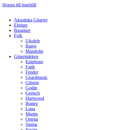
Hoppa till innehåll
Akustiska Gitarrer
Elgitarr
Basgitarr
Folk
Ukulele
Banjo
Mandolin
Gitarrmärken
Epiphone
Faith
Fender
Gear4music
Gibson
Godin
Gretsch
Hartwood
Ibanez
Luna
Martin
Ortega
Sigma
Squier