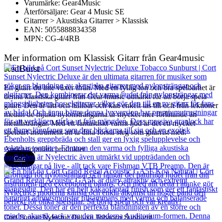
Varumärke: Gear4Music
Återförsäljare: Gear 4 Music SE
Gitarrer > Akustiska Gitarrer > Klassisk
EAN: 5055888834358
MPN: CG-4/4RB
Mer information om Klassisk Gitarr från Gear4music
RedBurst
En gitarr du inte växer ifrån. Med en fyllig ton och bra spelbarhet är
denna klassiska gitarr från Gear4music utmärkt för att börja spela
gitarr. Den är lätt och hållbar och kan enkelt tas till och från lektioner
medan de mjuka nylonsträngarna är mycket mer förlåtande än
metallsträngar. Med ett fantastiskt varmt ljud är det ett mycket
spelbart instrument att ta dina första steg som gitarrist med.
Andra populära produkter
Cort
Cort Sunset Nylectric Deluxe Tobacco Sunburst