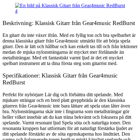
Beskrivning: Klassisk Gitarr från Gear4music RedBurst
En gitarr du inte växer ifrån. Med en fyllig ton och bra spelbarhet är
denna klassiska gitarr från Gear4music utmärkt för att börja spela
gitarr. Den är lätt och hållbar och kan enkelt tas till och från lektioner
medan de mjuka nylonsträngarna är mycket mer förlåtande än
metallsträngar. Med ett fantastiskt varmt ljud är det ett mycket
spelbart instrument att ta dina första steg som gitarrist med.
Specifikationer: Klassisk Gitarr från Gear4music
RedBurst
Perfekt för nybörjare Lär dig och förbättra ditt spelande. Med
mjukare strängar och en bred platt greppbräda är den klassiska
gitarren från Gear4music inte bara lättare att spela utan låter även
bra. Nylonsträngarna skär inte i fingrarna som metallsträngar gör
heller vilket innebär att du kan träna bekvämt och fokusera på ditt
spelande. Varmt resonant ljud Spela söta och naturliga toner. Den
resonanta kroppen har utformats för att naturligt förstärka ljudet av
ditt spelande förstärkt av de söta egenskaperna hos lindträet. Den
varma och balanserade tonen berikar mjukt känsligt spelande och